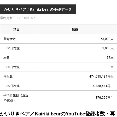
かいりきベア／Kairiki bearの基礎データ
最終更新日：2026/08/07
項目
数値
登録者数
953,000人
30日増減
2,000人
本数
57本
30日増減
0本
再生数
474,695,184再生
30日増減
4,788,441再生
平均再生数（直近
379,229再生
15動画）
かいりきベア／Kairiki bearのYouTube登録者数・再