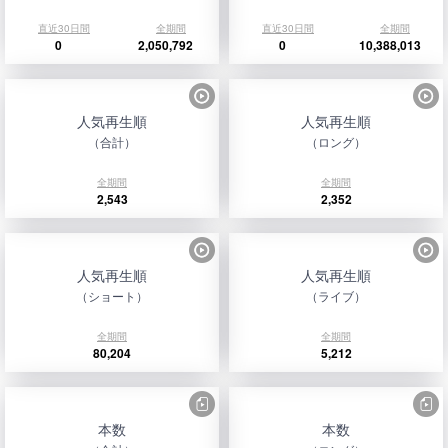
直近30日間
全期間
直近30日間
全期間
0
2,050,792
0
10,388,013
人気再生順
人気再生順
（合計）
（ロング）
全期間
全期間
2,543
2,352
人気再生順
人気再生順
（ショート）
（ライブ）
全期間
全期間
80,204
5,212
本数
本数