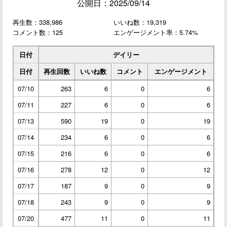
公開日：2025/09/14
再生数：338,986
いいね数：19,319
コメント数：125
エンゲージメント率：5.74%
日付
デイリー
日付
再生回数
いいね数
コメント
エンゲージメント
07/10
263
6
0
6
07/11
227
6
0
6
07/13
590
19
0
19
07/14
234
6
0
6
07/15
216
6
0
6
07/16
278
12
0
12
07/17
187
9
0
9
07/18
243
9
0
9
07/20
477
11
0
11