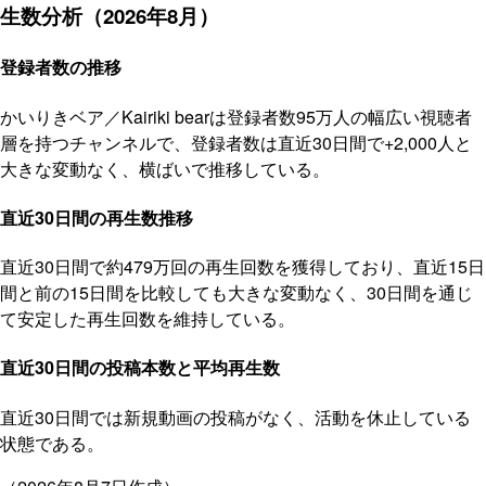
生数分析（2026年8月）
登録者数の推移
かいりきベア／Kairiki bearは登録者数95万人の幅広い視聴者
層を持つチャンネルで、登録者数は直近30日間で+2,000人と
大きな変動なく、横ばいで推移している。
直近30日間の再生数推移
直近30日間で約479万回の再生回数を獲得しており、直近15日
間と前の15日間を比較しても大きな変動なく、30日間を通じ
て安定した再生回数を維持している。
直近30日間の投稿本数と平均再生数
直近30日間では新規動画の投稿がなく、活動を休止している
状態である。