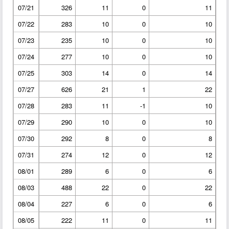
07/21
326
11
0
11
07/22
283
10
0
10
07/23
235
10
0
10
07/24
277
10
0
10
07/25
303
14
0
14
07/27
626
21
1
22
07/28
283
11
-1
10
07/29
290
10
0
10
07/30
292
8
0
8
07/31
274
12
0
12
08/01
289
6
0
6
08/03
488
22
0
22
08/04
227
6
0
6
08/05
222
11
0
11