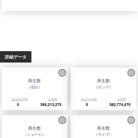
詳細データ
再生数
再生数
（合計）
（ロング）
直近30日間
全期間
直近30日間
全期間
0
395,213,275
0
382,774,470
再生数
再生数
（ショート）
（ライブ）