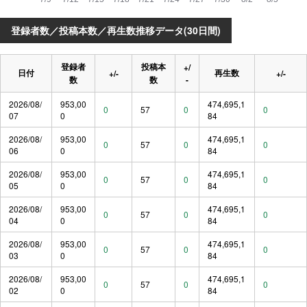
登録者数／投稿本数／再生数推移データ(30日間)
登録者
投稿本
+/
日付
再生数
+/-
+/-
数
数
-
2026/08/
953,00
474,695,1
0
57
0
0
07
0
84
2026/08/
953,00
474,695,1
0
57
0
0
06
0
84
2026/08/
953,00
474,695,1
0
57
0
0
05
0
84
2026/08/
953,00
474,695,1
0
57
0
0
04
0
84
2026/08/
953,00
474,695,1
0
57
0
0
03
0
84
2026/08/
953,00
474,695,1
0
57
0
0
02
0
84