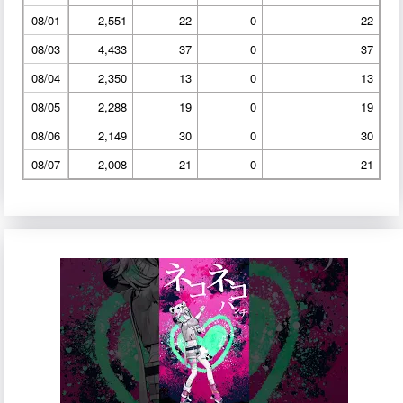
08/01
2,551
22
0
22
08/03
4,433
37
0
37
08/04
2,350
13
0
13
08/05
2,288
19
0
19
08/06
2,149
30
0
30
08/07
2,008
21
0
21