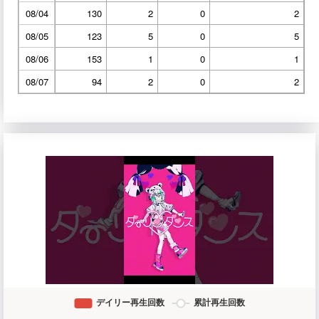
08/04
130
2
0
2
08/05
123
5
0
5
08/06
153
1
0
1
08/07
94
2
0
2