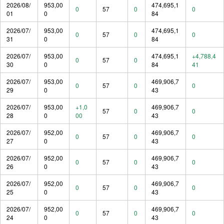
2026/08/
953,00
474,695,1
0
57
0
0
01
0
84
2026/07/
953,00
474,695,1
0
57
0
0
31
0
84
2026/07/
953,00
474,695,1
+4,788,4
0
57
0
30
0
84
41
2026/07/
953,00
469,906,7
0
57
0
0
29
0
43
2026/07/
953,00
+1,0
469,906,7
57
0
0
28
0
00
43
2026/07/
952,00
469,906,7
0
57
0
0
27
0
43
2026/07/
952,00
469,906,7
0
57
0
0
26
0
43
2026/07/
952,00
469,906,7
0
57
0
0
25
0
43
2026/07/
952,00
469,906,7
0
57
0
0
24
0
43