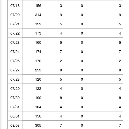
07/18
156
3
0
3
07/20
314
9
0
9
07/21
159
5
0
5
07/22
173
4
0
4
07/23
160
5
0
5
07/24
174
7
0
7
07/25
170
2
0
2
07/27
253
8
0
8
07/28
120
5
0
5
07/29
122
4
0
4
07/30
190
8
0
8
07/31
104
4
0
4
08/01
156
4
0
4
08/03
305
7
0
7