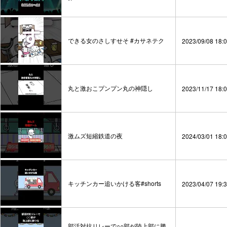
できる女のさしすせそ #カサネテク
2023/09/08 18:
丸と激おこプンプン丸の神隠し
2023/11/17 18:
激ムズ短縮鉄道の夜
2024/03/01 18:
キッチンカー追いかける客#shorts
2023/04/07 19:
部活対抗リレーで○○部が陸上部に勝