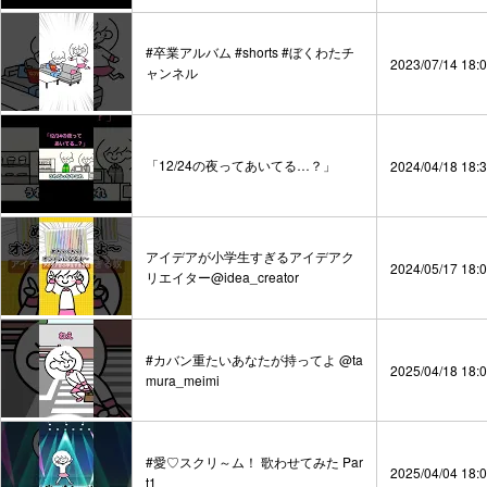
#卒業アルバム #shorts #ぼくわたチ
2023/07/14 18:
ャンネル
「12/24の夜ってあいてる…？」
2024/04/18 18:
アイデアが小学生すぎるアイデアク
2024/05/17 18:
リエイター@idea_creator
#カバン重たいあなたが持ってよ @ta
2025/04/18 18:
mura_meimi
#愛♡スクリ～ム！ 歌わせてみた Par
2025/04/04 18:
t1