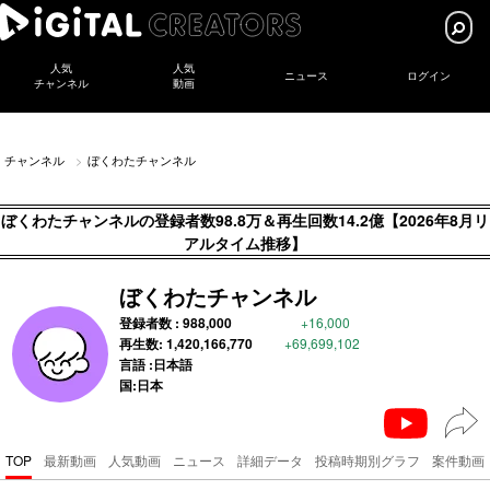
人気
人気
ニュース
ログイン
チャンネル
動画
チャンネル
ぼくわたチャンネル
ぼくわたチャンネルの登録者数98.8万＆再生回数14.2億【2026年8月リ
アルタイム推移】
ぼくわたチャンネル
登録者数 :
988,000
+16,000
再生数:
1,420,166,770
+69,699,102
言語 :日本語
国:日本
TOP
最新動画
人気動画
ニュース
詳細データ
投稿時期別グラフ
案件動画