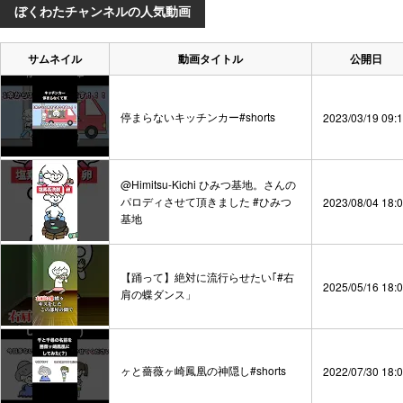
ぼくわたチャンネルの人気動画
サムネイル
動画タイトル
公開日
停まらないキッチンカー#shorts
2023/03/19 09:
@Himitsu-Kichi ひみつ基地。さんの
パロディさせて頂きました #ひみつ
2023/08/04 18:
基地
【踊って】絶対に流行らせたい｢#右
2025/05/16 18:
肩の蝶ダンス」
ヶと薔薇ヶ崎鳳凰の神隠し#shorts
2022/07/30 18: