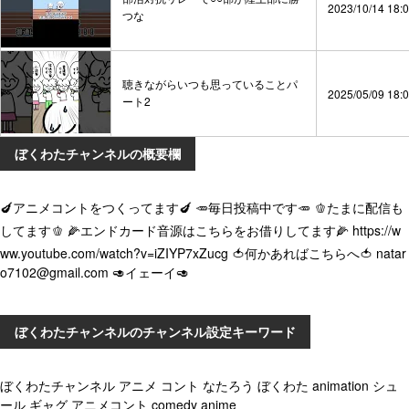
2023/10/14 18:
つな
聴きながらいつも思っていることパ
2025/05/09 18:
ート2
ぼくわたチャンネルの概要欄
🍆アニメコントをつくってます🍆 🥕毎日投稿中です🥕 🫑たまに配信も
してます🫑 🌽エンドカード音源はこちらをお借りしてます🌽 https://w
ww.youtube.com/watch?v=iZIYP7xZucg 🍅何かあればこちらへ🍅 natar
o7102@gmail.com 🥑イェーイ🥑
ぼくわたチャンネルのチャンネル設定キーワード
ぼくわたチャンネル アニメ コント なたろう ぼくわた animation シュ
ール ギャグ アニメコント comedy anime