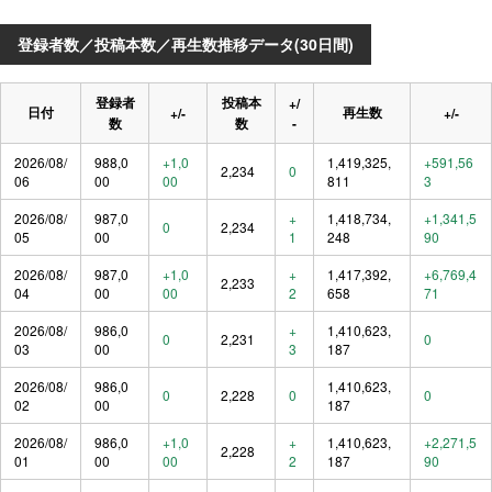
登録者数／投稿本数／再生数推移データ(30日間)
登録者
投稿本
+/
日付
再生数
+/-
+/-
数
数
-
2026/08/
988,0
+1,0
1,419,325,
+591,56
2,234
0
06
00
00
811
3
2026/08/
987,0
+
1,418,734,
+1,341,5
0
2,234
05
00
1
248
90
2026/08/
987,0
+1,0
+
1,417,392,
+6,769,4
2,233
04
00
00
2
658
71
2026/08/
986,0
+
1,410,623,
0
2,231
0
03
00
3
187
2026/08/
986,0
1,410,623,
0
2,228
0
0
02
00
187
2026/08/
986,0
+1,0
+
1,410,623,
+2,271,5
2,228
01
00
00
2
187
90