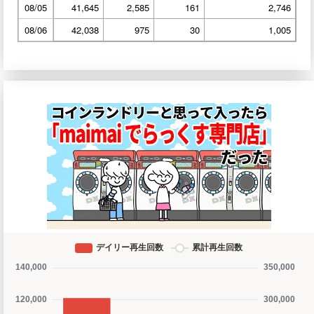
08/05
41,645
2,585
161
2,746
08/06
42,038
975
30
1,005