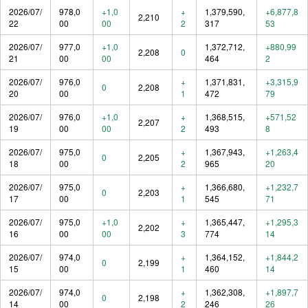
2026/07/
978,0
+1,0
+
1,379,590,
+6,877,8
2,210
22
00
00
2
317
53
2026/07/
977,0
+1,0
1,372,712,
+880,99
2,208
0
21
00
00
464
2
2026/07/
976,0
+
1,371,831,
+3,315,9
0
2,208
20
00
1
472
79
2026/07/
976,0
+1,0
+
1,368,515,
+571,52
2,207
19
00
00
2
493
8
2026/07/
975,0
+
1,367,943,
+1,263,4
0
2,205
18
00
2
965
20
2026/07/
975,0
+
1,366,680,
+1,232,7
0
2,203
17
00
1
545
71
2026/07/
975,0
+1,0
+
1,365,447,
+1,295,3
2,202
16
00
00
3
774
14
2026/07/
974,0
+
1,364,152,
+1,844,2
0
2,199
15
00
1
460
14
2026/07/
974,0
+
1,362,308,
+1,897,7
0
2,198
14
00
2
246
26