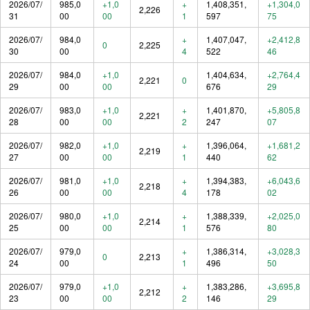
2026/07/
985,0
+1,0
+
1,408,351,
+1,304,0
2,226
31
00
00
1
597
75
2026/07/
984,0
+
1,407,047,
+2,412,8
0
2,225
30
00
4
522
46
2026/07/
984,0
+1,0
1,404,634,
+2,764,4
2,221
0
29
00
00
676
29
2026/07/
983,0
+1,0
+
1,401,870,
+5,805,8
2,221
28
00
00
2
247
07
2026/07/
982,0
+1,0
+
1,396,064,
+1,681,2
2,219
27
00
00
1
440
62
2026/07/
981,0
+1,0
+
1,394,383,
+6,043,6
2,218
26
00
00
4
178
02
2026/07/
980,0
+1,0
+
1,388,339,
+2,025,0
2,214
25
00
00
1
576
80
2026/07/
979,0
+
1,386,314,
+3,028,3
0
2,213
24
00
1
496
50
2026/07/
979,0
+1,0
+
1,383,286,
+3,695,8
2,212
23
00
00
2
146
29