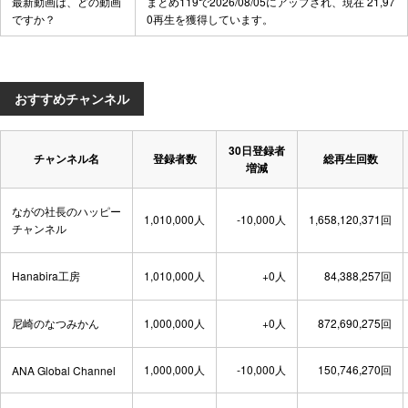
最新動画は、どの動画
まとめ119
で2026/08/05にアップされ、現在 21,97
ですか？
0再生を獲得しています。
おすすめチャンネル
30日登録者
チャンネル名
登録者数
総再生回数
増減
ながの社長のハッピー
1,010,000人
-10,000人
1,658,120,371回
チャンネル
Hanabira工房
1,010,000人
+0人
84,388,257回
尼崎のなつみかん
1,000,000人
+0人
872,690,275回
1,000,000人
-10,000人
150,746,270回
ANA Global Channel