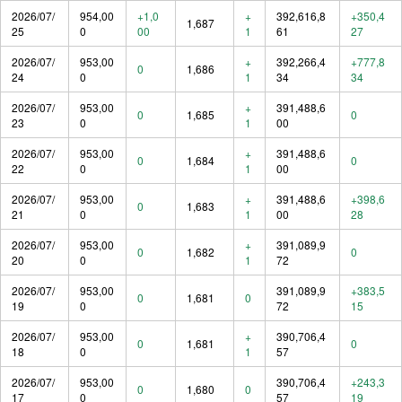
2026/07/
954,00
+1,0
+
392,616,8
+350,4
1,687
25
0
00
1
61
27
2026/07/
953,00
+
392,266,4
+777,8
0
1,686
24
0
1
34
34
2026/07/
953,00
+
391,488,6
0
1,685
0
23
0
1
00
2026/07/
953,00
+
391,488,6
0
1,684
0
22
0
1
00
2026/07/
953,00
+
391,488,6
+398,6
0
1,683
21
0
1
00
28
2026/07/
953,00
+
391,089,9
0
1,682
0
20
0
1
72
2026/07/
953,00
391,089,9
+383,5
0
1,681
0
19
0
72
15
2026/07/
953,00
+
390,706,4
0
1,681
0
18
0
1
57
2026/07/
953,00
390,706,4
+243,3
0
1,680
0
17
0
57
19