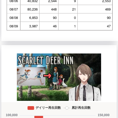
08/06
40,832
2,544
9
2,553
08/07
80,236
448
21
469
08/08
6,853
90
0
90
08/09
3,987
46
1
47