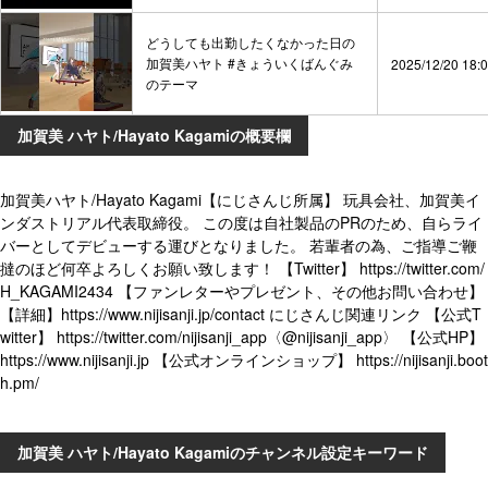
どうしても出勤したくなかった日の
加賀美ハヤト #きょういくばんぐみ
2025/12/20 18:
のテーマ
加賀美 ハヤト/Hayato Kagamiの概要欄
加賀美ハヤト/Hayato Kagami【にじさんじ所属】 玩具会社、加賀美イ
ンダストリアル代表取締役。 この度は自社製品のPRのため、自らライ
バーとしてデビューする運びとなりました。 若輩者の為、ご指導ご鞭
撻のほど何卒よろしくお願い致します！ 【Twitter】 https://twitter.com/
H_KAGAMI2434 【ファンレターやプレゼント、その他お問い合わせ】
【詳細】https://www.nijisanji.jp/contact にじさんじ関連リンク 【公式T
witter】 https://twitter.com/nijisanji_app〈@nijisanji_app〉 【公式HP】
https://www.nijisanji.jp 【公式オンラインショップ】 https://nijisanji.boot
h.pm/
加賀美 ハヤト/Hayato Kagamiのチャンネル設定キーワード