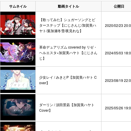
サムネイル
動画タイトル
公開日
【歌ってみた】シュガーソングとビ
ターステップ【にじさんじ/加賀美ハ
2020/02/23 20:
ヤト/葉加瀬冬雪/夜見れな】
革命デュアリズム covered by リゼ・
ヘルエスタ×加賀美ハヤト【にじさん
2024/05/03 18:
じ】
少女レイ / みきとP【加賀美ハヤト C
2023/08/19 22:
over】
ダーリン / 須田景凪【加賀美ハヤト
2025/05/26 19:
Cover】