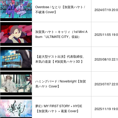
Overdose / なとり【加賀美ハヤト /
2024/07/19 20:
不破湊 Cover】
加賀美ハヤト – キャリィ（1st Mini A
2025/11/05 19:
lbum「ULTIMATE CITY」収録）
【超大型ゲスト出演】代表取締役、
2020/08/10 22:
本気の道楽【 #加賀美ハヤト3D 】
ハミングバード / Novelbright【加賀
2023/07/07 22:
美ハヤト Cover】
夢幻 / MY FIRST STORY × HYDE
2025/11/19 19:
【加賀美ハヤト × 葛葉 Cover】