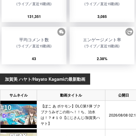
(ライブ／直近15動画)
(ライブ／直近15動画)
131,351
3,085
平均コメント数
エンゲージメント率
(ライブ／直近15動画)
(ライブ／直近15動画)
43
2.38%
加賀美 ハヤト/Hayato Kagamiの最新動画
サムネイル
動画タイトル
公開日
【ぽこ あ ポケモン】DLC第1弾 ブク
ブクうみぞこの街へ！！ち、治水
2026/08/08 02:
は！？＃１０【にじさんじ/加賀美ハ
ヤト】