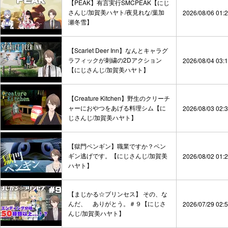
【PEAK】有言実行SMCPEAK【にじ
さんじ/加賀美ハヤト/夜見れな/葉加
2026/08/06 01:
瀬冬雪】
【Scarlet Deer Inn】なんとキャラグ
ラフィックが刺繍の2Dアクション
2026/08/04 03:
【にじさんじ/加賀美ハヤト】
【Creature Kitchen】野生のクリーチ
ャーにおやつをあげる料理シム【に
2026/08/03 02:
じさんじ/加賀美ハヤト】
【獄門ペンギン】職業ですか？ペン
ギン逃げです。【にじさんじ/加賀美
2026/08/02 01:
ハヤト】
【まじかる☆プリンセス】 その、な
んだ、 ありがとう。＃９【にじさ
2026/07/29 02:
んじ/加賀美ハヤト】