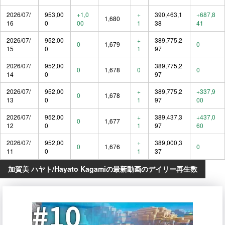
2026/07/
953,00
+1,0
+
390,463,1
+687,8
1,680
16
0
00
1
38
41
2026/07/
952,00
+
389,775,2
0
1,679
0
15
0
1
97
2026/07/
952,00
389,775,2
0
1,678
0
0
14
0
97
2026/07/
952,00
+
389,775,2
+337,9
0
1,678
13
0
1
97
00
2026/07/
952,00
+
389,437,3
+437,0
0
1,677
12
0
1
97
60
2026/07/
952,00
+
389,000,3
0
1,676
0
11
0
1
37
加賀美 ハヤト/Hayato Kagamiの最新動画のデイリー再生数