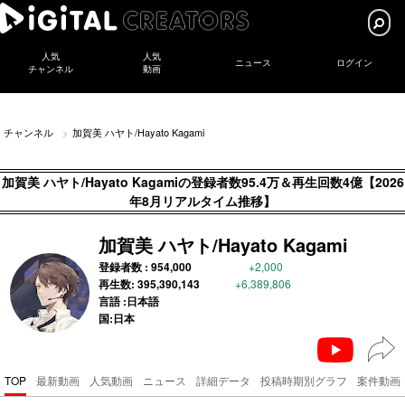
人気
人気
ニュース
ログイン
チャンネル
動画
チャンネル
加賀美 ハヤト/Hayato Kagami
加賀美 ハヤト/Hayato Kagamiの登録者数95.4万＆再生回数4億【2026
年8月リアルタイム推移】
加賀美 ハヤト/Hayato Kagami
登録者数 :
954,000
+2,000
再生数:
395,390,143
+6,389,806
言語 :日本語
国:日本
TOP
最新動画
人気動画
ニュース
詳細データ
投稿時期別グラフ
案件動画