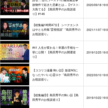
故物件で起きた悲劇とは…【ゲスト:
2020/09/18 19:
大島てる】【島田秀平のお怪談巡
り】#146
【総集編1時間47分】 シークエンス
はやとも特集”霊視怪談”『島田秀平の
2021/11/07 19:
お怪談巡り』
#41 人生が変わる！幸運の手相を一
挙に公開！【島田秀平のお開運巡
2019/12/25 19:
り】
【ココリコ遠藤 怖い話】放送NGに
なったヤバい心霊ロケ『島田秀平の
2022/03/10 19:
お怪談巡り』
【総集編③】島田秀平の怖い話【島
2019/10/22 19:
田秀平のお怪談巡り】