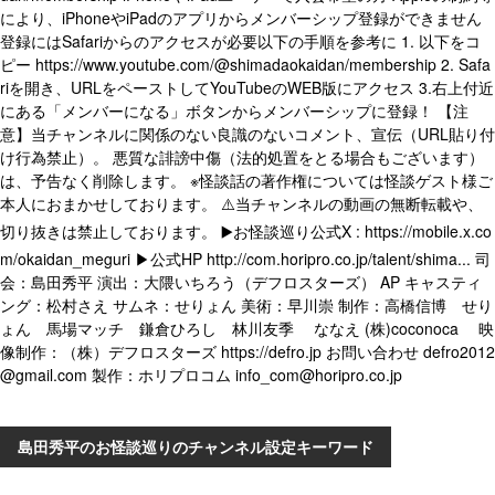
により、iPhoneやiPadのアプリからメンバーシップ登録ができません
登録にはSafariからのアクセスが必要以下の手順を参考に 1. 以下をコ
ピー https://www.youtube.com/@shimadaokaidan/membership 2. Safa
riを開き、URLをペーストしてYouTubeのWEB版にアクセス 3.右上付近
にある「メンバーになる」ボタンからメンバーシップに登録！ 【注
意】当チャンネルに関係のない良識のないコメント、宣伝（URL貼り付
け行為禁止）。 悪質な誹謗中傷（法的処置をとる場合もございます）
は、予告なく削除します。 ※怪談話の著作権については怪談ゲスト様ご
本人におまかせしております。 ⚠️当チャンネルの動画の無断転載や、
切り抜きは禁止しております。 ▶️お怪談巡り公式X : https://mobile.x.co
m/okaidan_meguri ▶公式HP http://com.horipro.co.jp/talent/shima... 司
会：島田秀平 演出：大隈いちろう（デフロスターズ） AP キャスティ
ング：松村さえ サムネ：せりょん 美術：早川崇 制作：高橋信博 せり
ょん 馬場マッチ 鎌倉ひろし 林川友季 ななえ (株)coconoca 映
像制作：（株）デフロスターズ https://defro.jp お問い合わせ defro2012
@gmail.com 製作：ホリプロコム info_com@horipro.co.jp
島田秀平のお怪談巡りのチャンネル設定キーワード