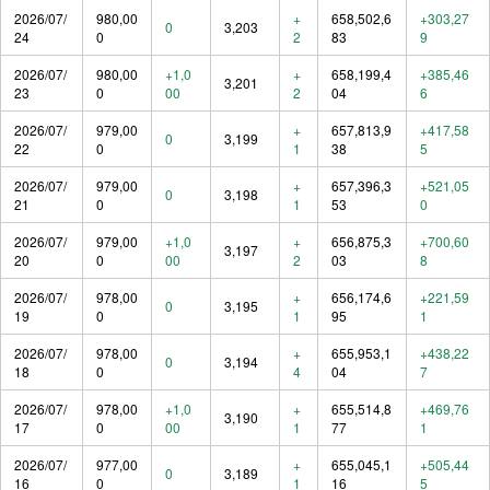
2026/07/
980,00
+
658,502,6
+303,27
0
3,203
24
0
2
83
9
2026/07/
980,00
+1,0
+
658,199,4
+385,46
3,201
23
0
00
2
04
6
2026/07/
979,00
+
657,813,9
+417,58
0
3,199
22
0
1
38
5
2026/07/
979,00
+
657,396,3
+521,05
0
3,198
21
0
1
53
0
2026/07/
979,00
+1,0
+
656,875,3
+700,60
3,197
20
0
00
2
03
8
2026/07/
978,00
+
656,174,6
+221,59
0
3,195
19
0
1
95
1
2026/07/
978,00
+
655,953,1
+438,22
0
3,194
18
0
4
04
7
2026/07/
978,00
+1,0
+
655,514,8
+469,76
3,190
17
0
00
1
77
1
2026/07/
977,00
+
655,045,1
+505,44
0
3,189
16
0
1
16
5