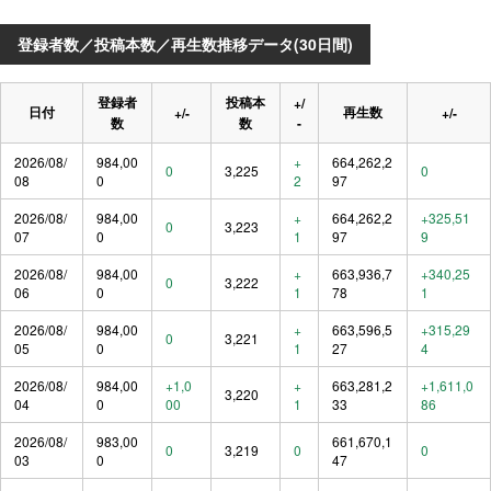
登録者数／投稿本数／再生数推移データ(30日間)
登録者
投稿本
+/
日付
再生数
+/-
+/-
数
数
-
2026/08/
984,00
+
664,262,2
0
3,225
0
08
0
2
97
2026/08/
984,00
+
664,262,2
+325,51
0
3,223
07
0
1
97
9
2026/08/
984,00
+
663,936,7
+340,25
0
3,222
06
0
1
78
1
2026/08/
984,00
+
663,596,5
+315,29
0
3,221
05
0
1
27
4
2026/08/
984,00
+1,0
+
663,281,2
+1,611,0
3,220
04
0
00
1
33
86
2026/08/
983,00
661,670,1
0
3,219
0
0
03
0
47