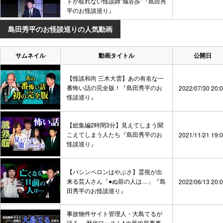
トが取れない怪談師”城谷歩”『島田秀
平のお怪談巡り』
島田秀平のお怪談巡りの人気動画
サムネイル
動画タイトル
公開日
【怪談和尚 三木大雲】あの有名な一
番怖い話の完全版！『島田秀平のお
2022/07/30 20:
怪談巡り』
【総集編2時間3分】見えてしまう聞
こえてしまう人たち『島田秀平のお
2021/11/21 19:
怪談巡り』
【パシンペロンはやぶさ】霊視が出
来る芸人さん「●ぬ前の人は…」『島
2022/06/13 20:
田秀平のお怪談巡り』
事故物件サイト管理人・大島てるが
語る… 歴代ワースト1の最凶最悪事