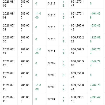
2026/08/
983,00
+
661,670,1
0
3,219
0
02
0
3
47
2026/08/
983,00
+1,0
+
661,670,1
+404,49
3,216
01
0
00
2
47
8
2026/07/
982,00
+
661,265,6
+530,42
0
3,214
31
0
1
49
1
2026/07/
982,00
+
660,735,2
+125,89
0
3,213
30
0
2
28
6
2026/07/
982,00
+1,0
+
660,609,3
+307,76
3,211
29
0
00
2
32
4
2026/07/
981,00
+
660,301,5
+642,72
0
3,209
28
0
3
68
4
2026/07/
981,00
659,658,8
0
3,206
0
0
27
0
44
2026/07/
981,00
+1,0
+
659,658,8
+762,73
3,206
26
0
00
2
44
4
2026/07/
980,00
+
658,896,1
+393,42
0
3,204
25
0
1
10
7