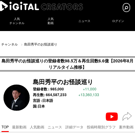
人気
人気
ニュース
ログイン
チャンネル
動画
チャンネル
島田秀平のお怪談巡り
島田秀平のお怪談巡りの登録者数98.5万＆再生回数6.6億【2026年8月
リアルタイム推移】
島田秀平のお怪談巡り
登録者数 :
985,000
+11,000
再生数:
664,587,233
+13,360,133
言語 :日本語
国:日本
TOP
最新動画
人気動画
ニュース
詳細データ
投稿時期別グラフ
案件動画