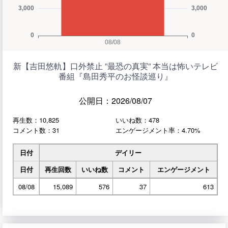
新【吉田悠軌】口外禁止 ”最恐の真実” 本当は怖いテレビ
番組『島田秀平のお怪談巡り』
公開日：2026/08/07
再生数：10,825
いいね数：478
コメント数：31
エンゲージメント率：4.70%
日付
デイリー
日付
再生回数
いいね数
コメント
エンゲージメント
08/08
15,089
576
37
613