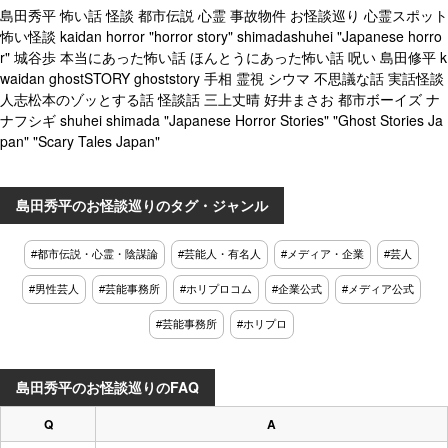
島田秀平 怖い話 怪談 都市伝説 心霊 事故物件 お怪談巡り 心霊スポット
怖い怪談 kaidan horror "horror story" shimadashuhei "Japanese horro
r" 城谷歩 本当にあった怖い話 ほんとうにあった怖い話 呪い 島田修平 k
waidan ghostSTORY ghoststory 手相 霊視 シウマ 不思議な話 実話怪談
人志松本のゾッとする話 怪談話 三上丈晴 好井まさお 都市ボーイズ ナ
ナフシギ shuhei shimada "Japanese Horror Stories" "Ghost Stories Ja
pan" "Scary Tales Japan"
島田秀平のお怪談巡りのタグ・ジャンル
#都市伝説・心霊・陰謀論
#芸能人・有名人
#メディア・企業
#芸人
#男性芸人
#芸能事務所
#ホリプロコム
#企業公式
#メディア公式
#芸能事務所
#ホリプロ
島田秀平のお怪談巡りのFAQ
Q
A