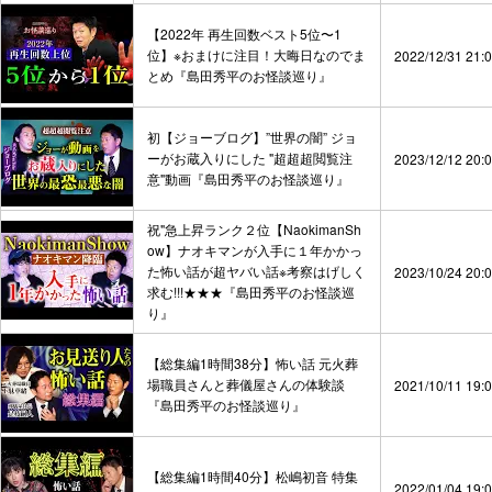
【2022年 再生回数ベスト5位〜1
位】※おまけに注目！大晦日なのでま
2022/12/31 21:
とめ『島田秀平のお怪談巡り』
初【ジョーブログ】”世界の闇” ジョ
ーがお蔵入りにした "超超超閲覧注
2023/12/12 20:
意"動画『島田秀平のお怪談巡り』
祝"急上昇ランク２位【NaokimanSh
ow】ナオキマンが入手に１年かかっ
た怖い話が超ヤバい話※考察はげしく
2023/10/24 20:
求む!!!★★★『島田秀平のお怪談巡
り』
【総集編1時間38分】怖い話 元火葬
場職員さんと葬儀屋さんの体験談
2021/10/11 19:
『島田秀平のお怪談巡り』
【総集編1時間40分】松嶋初音 特集
2022/01/04 19: