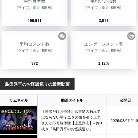
平均再生数
平均いいね数
(ライブ／直近15動画)
(ライブ／直近15動画)
196,911
3,811
平均コメント数
エンゲージメント率
(ライブ／直近15動画)
(ライブ／直近15動画)
372
2.12%
島田秀平のお怪談巡りの最新動画
サムネイル
動画タイトル
公開日
【怪談だけお怪談】宮古島の触れて
はならない闇!? ユタの血を引く上里
2026/08/07 21:
さんが不可解体験【上里洋志】※切り
抜き『島田秀平のお怪談巡り』