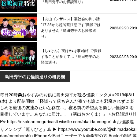
『島田秀平のお怪談巡り』
【丸山ゴンザレス】裏社会の怖い話
”17:25から超閲覧注意です”怪談では
2023/02/20 20:
ありません『島田秀平のお怪談巡
り』
【し○けん】実はA○は事○物件で撮影
することが多くて…『島田秀平のお
2023/02/08 20:
怪談巡り』
島田秀平のお怪談巡りの概要欄
毎日20時👻おやすみのお供に島田秀平が送る怪談エンタメ※2019年8/1
(木) より配信開始 「怪談って落ち込んだ夜でも誰にも邪魔されずに楽
しめる最後の友達みたいな存在…。寝る前の希望ある楽しい怪談Chを
目指しています。あなたに届け。」（演出おおくま）」 ⭐️お怪談巡りH
P⭐️ https://okaidanmeguricasti.wixsite.com/okaidanmeguri 🔺お怪談巡
りメンシプ「巡りびと」🔺 ▶ https://www.youtube.com/@shimadaokai
dan/membership iPhoneやiPadユーザーで入会希望の方 Appleの制約等