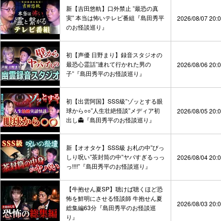
新【吉田悠軌】口外禁止 ”最恐の真
実” 本当は怖いテレビ番組『島田秀平
2026/08/07 20:
のお怪談巡り』
初【声優 日野まり】録音スタジオの
最恐心霊話”連れて行かれた男の
2026/08/06 20:
子”『島田秀平のお怪談巡り』
初【出雲阿国】SSS級”ゾッとする眼
球から○○”人生壮絶怪談”メディア初
2026/08/05 20:
出し👻『島田秀平のお怪談巡り』
新【オオタケ】SSS級 お札の中”びっ
しり呪い”茶封筒の中”ヤバすぎるっっ
2026/08/04 20:
っ!!!!”『島田秀平のお怪談巡り』
【牛抱せん夏SP】聴けば聴くほど恐
怖を鮮明にさせる怪談師 牛抱せん夏
2026/08/03 20:
総集編63分『島田秀平のお怪談巡
り』