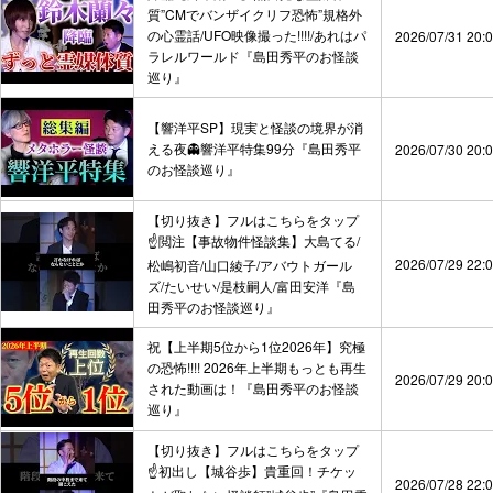
質”CMでバンザイクリフ恐怖”規格外
の心霊話/UFO映像撮った!!!!/あれはパ
2026/07/31 20:
ラレルワールド『島田秀平のお怪談
巡り』
【響洋平SP】現実と怪談の境界が消
える夜👻響洋平特集99分『島田秀平
2026/07/30 20:
のお怪談巡り』
【切り抜き】フルはこちらをタップ
☝️閲注【事故物件怪談集】大島てる/
2026/07/29 22:
松嶋初音/山口綾子/アバウトガール
ズ/たいせい/是枝嗣人/富田安洋『島
田秀平のお怪談巡り』
祝【上半期5位から1位2026年】究極
の恐怖!!!! 2026年上半期もっとも再生
2026/07/29 20:
された動画は！『島田秀平のお怪談
巡り』
【切り抜き】フルはこちらをタップ
☝️初出し【城谷歩】貴重回！チケッ
2026/07/28 22: