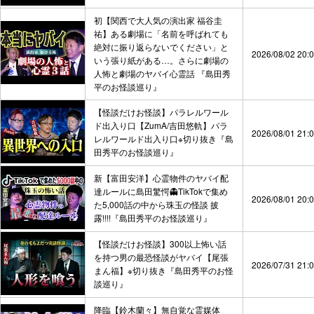
初【関西で大人気の演出家 福谷圭
祐】ある劇場に「名前を呼ばれても
絶対に振り返らないでください」と
2026/08/02 20:
いう張り紙がある…。さらに劇場の
人怖と劇場のヤバイ心霊話 『島田秀
平のお怪談巡り』
【怪談だけお怪談】パラレルワール
ド出入り口【ZumA/吉田悠軌】パラ
2026/08/01 21:
レルワールド出入り口※切り抜き『島
田秀平のお怪談巡り』
新【富田安洋】心霊物件のヤバイ配
達ルールに島田驚愕👻TikTokで集め
2026/08/01 20:
た5,000話の中から珠玉の怪談 披
露!!!!『島田秀平のお怪談巡り』
【怪談だけお怪談】300以上怖い話
を持つ男の最恐怪談がヤバイ【尾張
2026/07/31 21:
まん福】※切り抜き『島田秀平のお怪
談巡り』
降臨【鈴木蘭々】無自覚な霊媒体