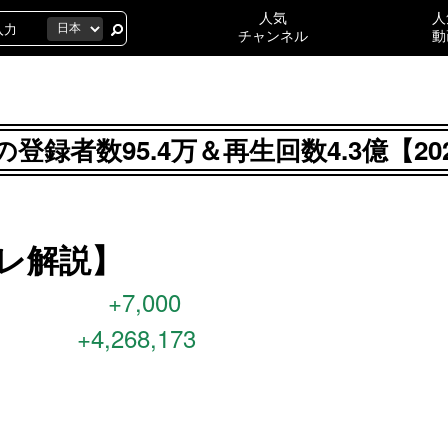
人気
人
チャンネル
動
登録者数95.4万＆再生回数4.3億【2
スレ解説】
+7,000
+4,268,173