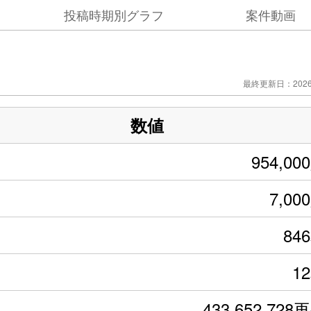
投稿時期別グラフ
案件動画
最終更新日：2026/
数値
954,00
7,00
84
1
433,652,728