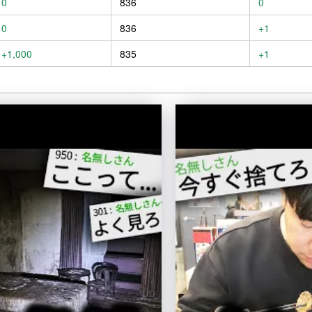
0
836
0
0
836
+1
+1,000
835
+1