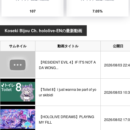
107
7.05%
Koseki Bijou Ch. hololive-ENの最新動画
サムネイル
動画タイトル
公開日
【RESIDENT EVIL 4】IF IT'S NOT A
2026/08/03 22:
DA WONG...
【Toilet 8】i just wanna be part of yo
2026/08/03 10:
ur skibidi
【HOLOLIVE DREAMS】PLAYING
2026/08/02 17:
MY FILL