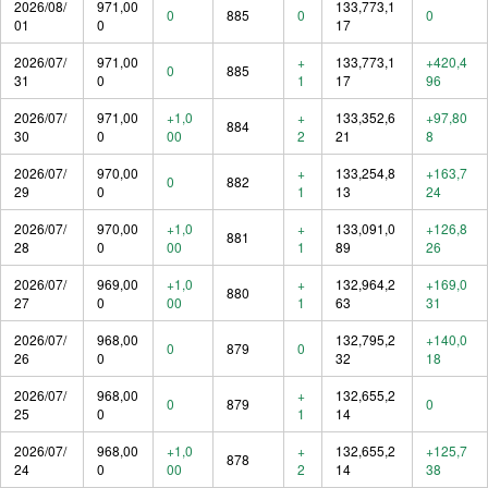
2026/08/
971,00
133,773,1
0
885
0
0
01
0
17
2026/07/
971,00
+
133,773,1
+420,4
0
885
31
0
1
17
96
2026/07/
971,00
+1,0
+
133,352,6
+97,80
884
30
0
00
2
21
8
2026/07/
970,00
+
133,254,8
+163,7
0
882
29
0
1
13
24
2026/07/
970,00
+1,0
+
133,091,0
+126,8
881
28
0
00
1
89
26
2026/07/
969,00
+1,0
+
132,964,2
+169,0
880
27
0
00
1
63
31
2026/07/
968,00
132,795,2
+140,0
0
879
0
26
0
32
18
2026/07/
968,00
+
132,655,2
0
879
0
25
0
1
14
2026/07/
968,00
+1,0
+
132,655,2
+125,7
878
24
0
00
2
14
38