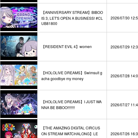
【ANNIVERSARY STREAM】BIBOO
2026/07/30 12:
IS 3, LET'S OPEN A BUSINESS! #CL
UB81800
【RESIDENT EVIL 4】women
2026/07/29 12:
【HOLOLIVE DREAMS】Swimsuit g
2026/07/28 14:
acha goodbye my money
【HOLOLIVE DREAMS】I JUST WA
2026/07/27 11:
NNA BE BIBOO!!!!!!!!
【THE AMAZING DIGITAL CIRCUS
ON STREAM WATCHALONG】LE
2026/07/26 16: