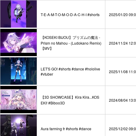
T-E-A-M-T-O-M-O-D-A-C-H-I #shorts
2025/01/20 09:
【KOSEKI BIJOU】プリズムの魔法 -
Prism no Mahou - (Ludokano Remix)
2024/11/24 12:
【MV】
LET'S GO! #shorts #dance #hololive
2025/11/08 11:
#vtuber
【3D SHOWCASE】Kira Kira...KOS
2024/08/04 13:
EKI! #Biboo3D
Aura farming fr #shorts #dance
2025/12/02 09: