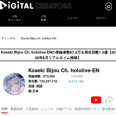
人気
人気
ニュース
ログイン
チャンネル
動画
チャンネル
Koseki Bijou Ch. hololive-EN
Koseki Bijou Ch. hololive-ENの登録者数97.3万＆再生回数1.3億【20
26年8月リアルタイム推移】
Koseki Bijou Ch. hololive-EN
登録者数 :
973,000
+10,000
再生数:
134,237,716
+3,215,140
言語 :英語
国:日本
TOP
最新動画
人気動画
ニュース
詳細データ
投稿時期別グラフ
案件動画