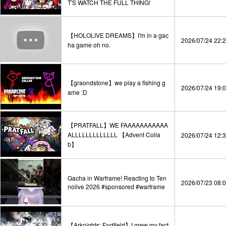
T'S WATCH THE FULL THING!
【HOLOLIVE DREAMS】I'm in a gac
2026/07/24 22:
ha game oh no.
【graondstone】we play a fishing g
2026/07/24 19:
ame :D
【PRATFALL】WE FAAAAAAAAAAA
ALLLLLLLLLLLLL 【Advent Colla
2026/07/24 12:
b】
Gacha in Warframe! Reacting to Ten
2026/07/23 08:
nolive 2026 #sponsored #warframe
【Arknights: Endfield】I grew my fact