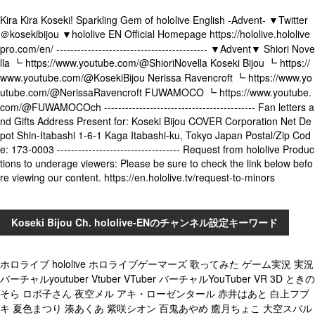
Kira Kira Koseki! Sparkling Gem of hololive English -Advent- ▼Twitter
＠kosekibijou ▼hololive EN Official Homepage https://hololive.hololive
pro.com/en/ ------------------------------------------- ▼Advent▼ Shiori Nove
lla ┗ https://www.youtube.com/@ShioriNovella Koseki Bijou ┗ https://
www.youtube.com/@KosekiBijou Nerissa Ravencroft ┗ https://www.yo
utube.com/@NerissaRavencroft FUWAMOCO ┗ https://www.youtube.
com/@FUWAMOCOch ------------------------------------------- Fan letters a
nd Gifts Address Present for: Koseki Bijou COVER Corporation Net De
pot Shin-Itabashi 1-6-1 Kaga Itabashi-ku, Tokyo Japan Postal/Zip Cod
e: 173-0003 ----------------------------------- Request from hololive Produc
tions to underage viewers: Please be sure to check the link below befo
re viewing our content. https://en.hololive.tv/request-to-minors
Koseki Bijou Ch. hololive-ENのチャンネル設定キーワード
ホロライブ hololive ホロライブゲーマーズ 歌ってみた ゲーム実況 実況
バーチャルyoutuber Vtuber VTuber バーチャルYouTuber VR 3D ときの
そら ロボ子さん 夜空メル アキ・ローゼンタール 赤井はあと 白上フブ
キ 夏色まつり 湊あくあ 紫咲シオン 百鬼あやめ 癒月ちょこ 大空スバル