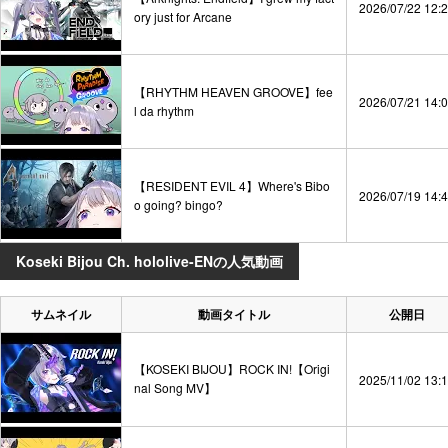
2026/07/22 12:
ory just for Arcane
【RHYTHM HEAVEN GROOVE】fee
2026/07/21 14:
l da rhythm
【RESIDENT EVIL 4】Where's Bibo
2026/07/19 14:
o going? bingo?
Koseki Bijou Ch. hololive-ENの人気動画
サムネイル
動画タイトル
公開日
【KOSEKI BIJOU】ROCK IN!【Origi
2025/11/02 13:
nal Song MV】