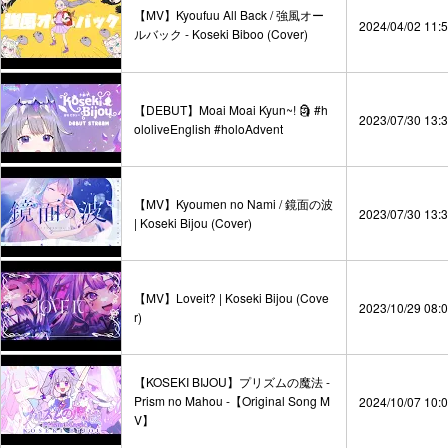
【MV】Kyoufuu All Back / 強風オー
2024/04/02 11:
ルバック - Koseki Biboo (Cover)
【DEBUT】Moai Moai Kyun~! 🗿 #h
2023/07/30 13:
ololiveEnglish #holoAdvent
【MV】Kyoumen no Nami / 鏡面の波
2023/07/30 13:
| Koseki Bijou (Cover)
【MV】Loveit? | Koseki Bijou (Cove
2023/10/29 08:
r)
【KOSEKI BIJOU】プリズムの魔法 -
Prism no Mahou -【Original Song M
2024/10/07 10:
V】