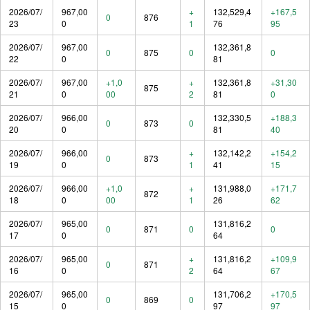
2026/07/
967,00
+
132,529,4
+167,5
0
876
23
0
1
76
95
2026/07/
967,00
132,361,8
0
875
0
0
22
0
81
2026/07/
967,00
+1,0
+
132,361,8
+31,30
875
21
0
00
2
81
0
2026/07/
966,00
132,330,5
+188,3
0
873
0
20
0
81
40
2026/07/
966,00
+
132,142,2
+154,2
0
873
19
0
1
41
15
2026/07/
966,00
+1,0
+
131,988,0
+171,7
872
18
0
00
1
26
62
2026/07/
965,00
131,816,2
0
871
0
0
17
0
64
2026/07/
965,00
+
131,816,2
+109,9
0
871
16
0
2
64
67
2026/07/
965,00
131,706,2
+170,5
0
869
0
15
0
97
97