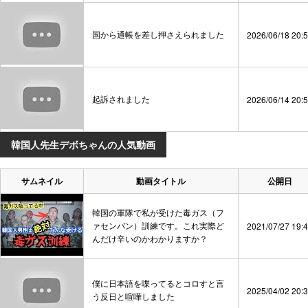
国から通帳を差し押さえられました
2026/06/18 20:
起訴されました
2026/06/14 20:
韓国人先生デボちゃんの人気動画
サムネイル
動画タイトル
公開日
韓国の軍隊で私が受けた毒ガス（フ
ァセンバン）訓練です。これ実際ど
2021/07/27 19:
んだけ辛いのかわかりますか？
僕に日本語を喋ってるとコロすと言
2025/04/02 20:
う反日と喧嘩しました