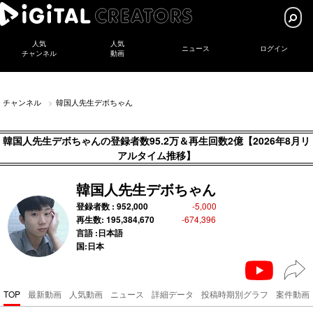
人気
人気
ニュース
ログイン
チャンネル
動画
チャンネル
韓国人先生デボちゃん
韓国人先生デボちゃんの登録者数95.2万＆再生回数2億【2026年8月リ
アルタイム推移】
韓国人先生デボちゃん
登録者数 :
952,000
-5,000
再生数:
195,384,670
-674,396
言語 :日本語
国:日本
TOP
最新動画
人気動画
ニュース
詳細データ
投稿時期別グラフ
案件動画