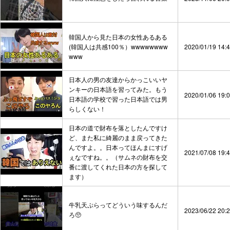
韓国人から見た日本の女性あるある
(韓国人は共感100％）wwwwwwww
2020/01/19 14:
www
日本人の男の友達からかっこいいヤ
ンキーの日本語を習ってみた。もう
2020/01/06 19:
日本語の学校で習った日本語では男
らしくない！
日本の道で財布を落としたんですけ
ど、また私に綺麗のまま戻ってきた
んですよ。。日本ってほんまにすげ
2021/07/08 19:
ぇなですね。。（サムネの財布を交
番に渡してくれた日本の方を探して
ます）
牛乳天ぷらってどういう味するんだ
2023/06/22 20:
ろ🥺