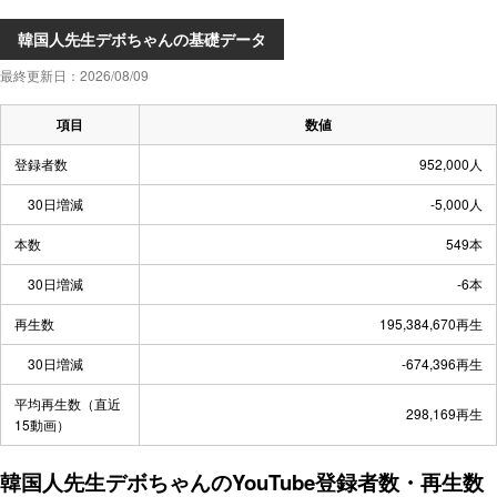
韓国人先生デボちゃんの基礎データ
最終更新日：2026/08/09
項目
数値
登録者数
952,000人
30日増減
-5,000人
本数
549本
30日増減
-6本
再生数
195,384,670再生
30日増減
-674,396再生
平均再生数（直近
298,169再生
15動画）
韓国人先生デボちゃんのYouTube登録者数・再生数