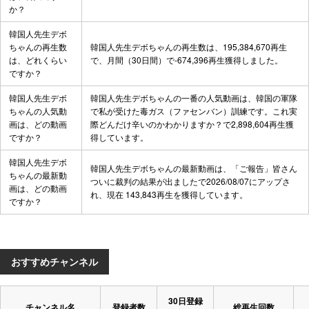
か？
韓国人先生デボ
ちゃんの再生数
韓国人先生デボちゃんの再生数は、195,384,670再生
は、どれくらい
で、月間（30日間）で-674,396再生獲得しました。
ですか？
韓国人先生デボ
韓国人先生デボちゃんの一番の人気動画は、
韓国の軍隊
ちゃんの人気動
で私が受けた毒ガス（ファセンバン）訓練です。これ実
画は、どの動画
際どんだけ辛いのかわかりますか？
で2,898,604再生獲
ですか？
得しています。
韓国人先生デボ
韓国人先生デボちゃんの最新動画は、
「ご報告」皆さん
ちゃんの最新動
ついに裁判の結果が出ました
で2026/08/07にアップさ
画は、どの動画
れ、現在 143,843再生を獲得しています。
ですか？
おすすめチャンネル
30日登録
チャンネル名
登録者数
総再生回数