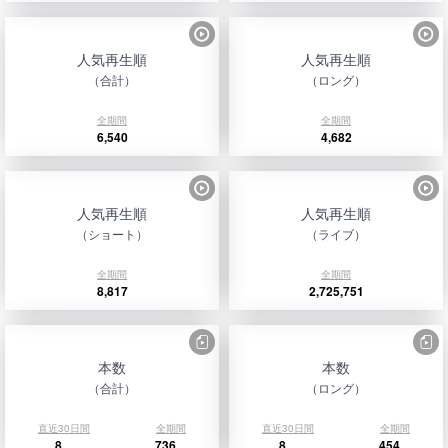
人気再生順
人気再生順
（合計）
（ロング）
全期間
全期間
6,540
4,682
人気再生順
人気再生順
（ショート）
（ライブ）
全期間
全期間
8,817
2,725,751
本数
本数
（合計）
（ロング）
直近30日間
全期間
直近30日間
全期間
8
736
8
454