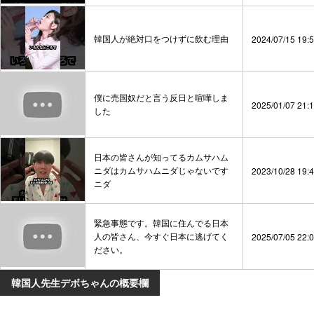
韓国人が絶対口をつけずに飲む理由
2024/07/15 19:
僕に売国奴だと言う反日と喧嘩しま
2025/01/07 21:
した
日本の皆さんが知ってるカムサハム
ニダはカムサハムニダじゃないです
2023/10/28 19:
ニダ
緊急事態です。韓国に住んでる日本
人の皆さん、今すぐ日本に逃げてく
2025/07/05 22:
ださい。
韓国人先生デボちゃんの概要欄