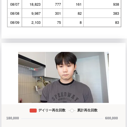
08/07
18,823
777
161
938
08/08
9,987
301
82
383
08/09
2,103
75
8
83