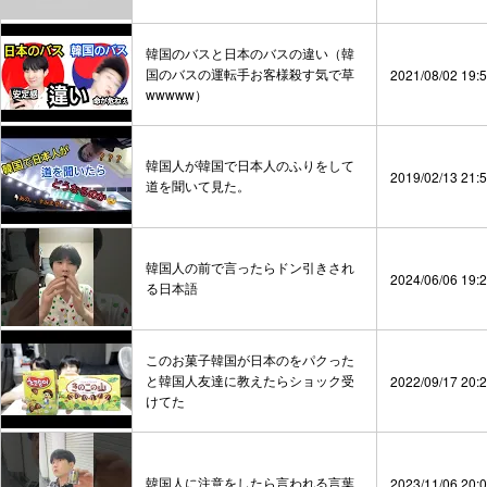
韓国のバスと日本のバスの違い（韓
国のバスの運転手お客様殺す気で草
2021/08/02 19:
wwwww）
韓国人が韓国で日本人のふりをして
2019/02/13 21:
道を聞いて見た。
韓国人の前で言ったらドン引きされ
2024/06/06 19:
る日本語
このお菓子韓国が日本のをパクった
と韓国人友達に教えたらショック受
2022/09/17 20:
けてた
韓国人に注意をしたら言われる言葉
2023/11/06 20: