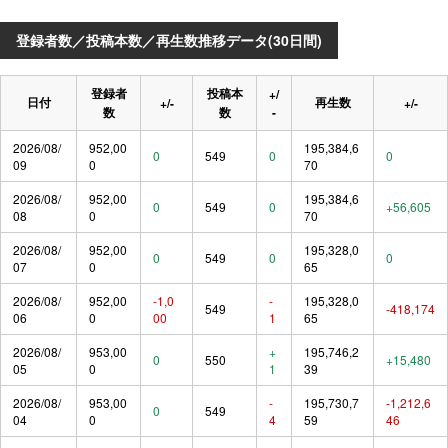
登録者数／投稿本数／再生数推移データ(30日間)
登録者
投稿本
+/
日付
再生数
+/-
+/-
数
数
-
2026/08/
952,00
195,384,6
0
549
0
0
09
0
70
2026/08/
952,00
195,384,6
0
549
0
+56,605
08
0
70
2026/08/
952,00
195,328,0
0
549
0
0
07
0
65
2026/08/
952,00
-1,0
-
195,328,0
549
-418,174
06
0
00
1
65
2026/08/
953,00
+
195,746,2
0
550
+15,480
05
0
1
39
2026/08/
953,00
-
195,730,7
-1,212,6
0
549
04
0
4
59
46