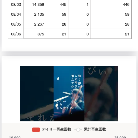
08/03
14,359
445
1
446
08/04
2,135
59
0
59
08/05
2,267
28
0
28
08/06
875
21
0
21