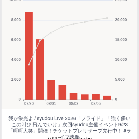
我が栄光よ / syudou Live 2026「プライド」「強く儚い
この叫び 飛んでいけ」次回syudou主催イベント9/23
「呵呵大笑」開催！チケットプレリザーブ先行中！ #ラ
イブ映像