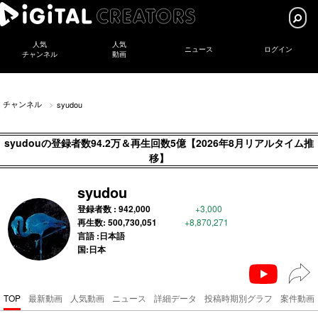
人気
人気
ニュース
ログイン
チャンネル
動画
チャンネル
syudou
syudouの登録者数94.2万＆再生回数5億【2026年8月リアルタイム推
移】
syudou
登録者数 :
942,000
+3,000
再生数:
500,730,051
+8,870,271
言語 :日本語
国:日本
TOP
最新動画
人気動画
ニュース
詳細データ
投稿時期別グラフ
案件動画