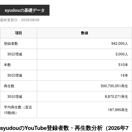
syudouの基礎データ
最終更新日：2026/08/06
項目
数値
登録者数
942,000人
30日増減
3,000人
本数
510本
30日増減
14本
再生数
500,730,051再生
30日増減
8,870,271再生
平均再生数（直近
187,995再生
15動画）
syudouのYouTube登録者数・再生数分析（2026年7