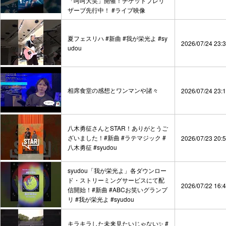
「呵呵大笑」開催！チケットプレリ
ザーブ先行中！ #ライブ映像
夏フェスリハ #新曲 #我が栄光よ #sy
2026/07/24 23:
udou
相席食堂の感想とワンマンや諸々
2026/07/24 23:
八木勇征さんとSTAR！ありがとうご
ざいました！#新曲 #ラテマジック #
2026/07/23 20:
八木勇征 #syudou
syudou「我が栄光よ」各ダウンロー
ド・ストリーミングサービスにて配
2026/07/22 16:
信開始！#新曲 #ABCお笑いグランプ
リ #我が栄光よ #syudou
キラキラした未来見たいじゃない✨ #