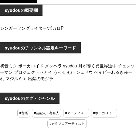
syudouの概要欄
シンガーソングライター/ボカロP
syudouのチャンネル設定キーワード
初音ミク ボーカロイド メンヘラ syudou 月が導く異世界道中 チェンソ
ーマン プロジェクトセカイ うっせぇわ シュドウ ベイビーわるきゅー
れ マジルミエ 出禁のモグラ
syudouのタグ・ジャンル
#音楽
#芸能人・有名人
#アーティスト
#ボーカロイド
#男性ソロアーティスト