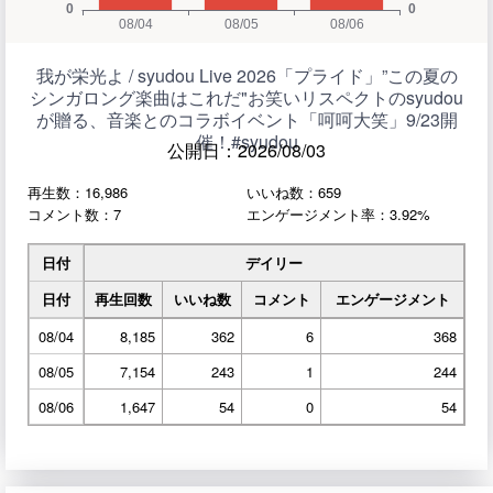
我が栄光よ / syudou Live 2026「プライド」”この夏の
シンガロング楽曲はこれだ"お笑いリスペクトのsyudou
が贈る、音楽とのコラボイベント「呵呵大笑」9/23開
催！#syudou
公開日：2026/08/03
再生数：16,986
いいね数：659
コメント数：7
エンゲージメント率：3.92%
日付
デイリー
日付
再生回数
いいね数
コメント
エンゲージメント
08/04
8,185
362
6
368
08/05
7,154
243
1
244
08/06
1,647
54
0
54