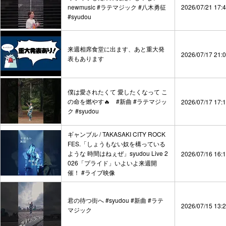
newmusic #ラテマジック #八木勇征
2026/07/21 17:
#syudou
来週相席食堂に出ます、あと重大発
2026/07/17 21:
表もあります
僕は愛されたくて 愛したくなって こ
の命を燃やす🔥 #新曲 #ラテマジッ
2026/07/17 17:
ク #syudou
ギャンブル / TAKASAKI CITY ROCK
FES.「しょうもない奴を構っている
ような 時間はねぇぜ」syudou Live 2
2026/07/16 16:
026「プライド」いよいよ来週開
催！ #ライブ映像
君の待つ街へ #syudou #新曲 #ラテ
2026/07/15 13:
マジック