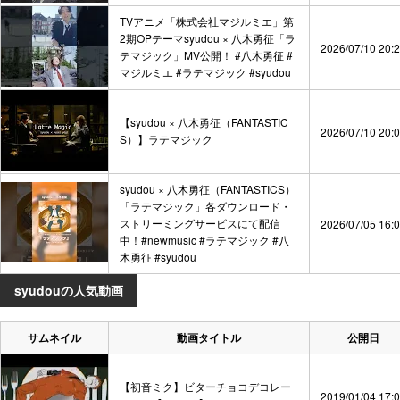
TVアニメ「株式会社マジルミエ」第
2期OPテーマsyudou × 八木勇征「ラ
2026/07/10 20:
テマジック」MV公開！ #八木勇征 #
マジルミエ #ラテマジック #syudou
【syudou × 八木勇征（FANTASTIC
2026/07/10 20:
S）】ラテマジック
syudou × 八木勇征（FANTASTICS）
「ラテマジック」各ダウンロード・
ストリーミングサービスにて配信
2026/07/05 16:
中！#newmusic #ラテマジック #八
木勇征 #syudou
syudouの人気動画
サムネイル
動画タイトル
公開日
【初音ミク】ビターチョコデコレー
2019/01/04 17: