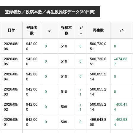
登録者数／投稿本数／再生数推移データ(30日間)
登録者
投稿本
+/
日付
再生数
+/-
+/-
数
数
-
2026/08/
942,00
500,730,0
0
510
0
0
06
0
51
2026/08/
942,00
500,730,0
+674,83
0
510
0
05
0
51
7
2026/08/
942,00
500,055,2
0
510
0
0
04
0
14
2026/08/
942,00
+
500,055,2
0
510
0
03
0
1
14
2026/08/
942,00
+
500,055,2
+406,41
0
509
02
0
1
14
4
2026/08/
942,00
499,648,8
+462,93
0
508
0
01
0
00
4