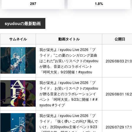
297
1.8%
syudouの最新動画
サムネイル
動画タイトル
公開日
我が栄光よ / syudou Live 2026「プ
ライド」”この夏のシンガロング楽曲
はこれだ"お笑いリスペクトのsyudou
2026/08/03 21:
が贈る、音楽とのコラボイベント
「呵呵大笑」9/23開催！#syudou
我が栄光よ / syudou Live 2026「プ
ライド」 お笑いリスペクトのsyudou
が贈る音楽とのコラボレーションイ
2026/08/01 16:
ベント「呵呵大笑」9/23に開催！# #
syudou #ライブ
我が栄光よ / syudou Live 2026「プ
ライド」「強く儚い この叫び 飛んで
いけ」次回syudou主催イベント9/23
2026/07/29 17: