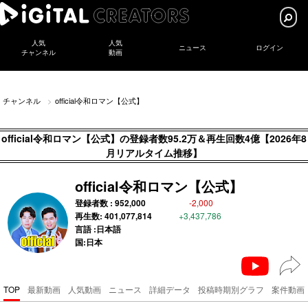
人気
人気
ニュース
ログイン
チャンネル
動画
チャンネル
official令和ロマン【公式】
official令和ロマン【公式】の登録者数95.2万＆再生回数4億【2026年8
月リアルタイム推移】
official令和ロマン【公式】
登録者数 :
952,000
-2,000
再生数:
401,077,814
+3,437,786
言語 :日本語
国:日本
TOP
最新動画
人気動画
ニュース
詳細データ
投稿時期別グラフ
案件動画