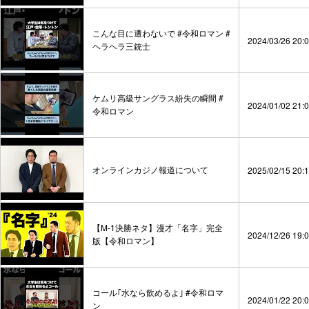
こんな目に遭わないで #令和ロマン #
2024/03/26 20:
ヘラヘラ三銃士
ケムリ高級サングラス紛失の瞬間 #
2024/01/02 21:
令和ロマン
オンラインカジノ報道について
2025/02/15 20:
【M-1決勝ネタ】漫才「名字」完全
2024/12/26 19:
版【令和ロマン】
コール｢水なら飲めるよ｣ #令和ロマ
2024/01/22 20:
ン