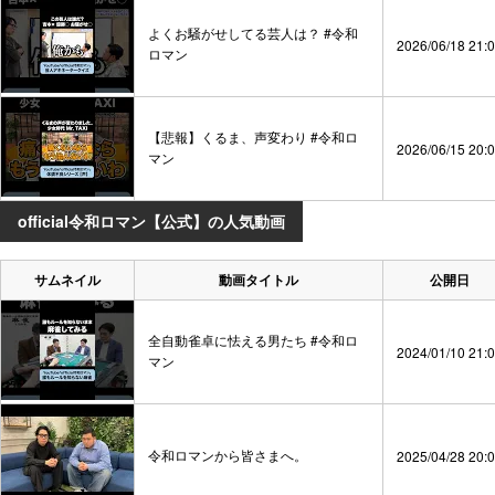
よくお騒がせしてる芸人は？ #令和
2026/06/18 21:
ロマン
【悲報】くるま、声変わり #令和ロ
2026/06/15 20:
マン
official令和ロマン【公式】の人気動画
サムネイル
動画タイトル
公開日
全自動雀卓に怯える男たち #令和ロ
2024/01/10 21:
マン
令和ロマンから皆さまへ。
2025/04/28 20: