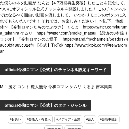
た僕らのネタ動画が なんと【4.7万回再生突破】したことを記念して、
ついにオフィシャル公式チャンネルを開設しました！ このチャンネル
ではなるべく面白い動画を流しまして、 いつかリモコンのボタンに入
れてもらいたいです！ それでは、お楽しみください！ 〜以下、他媒
体〜 【令和ロマンたちのつぶやき】 くるま https://twitter.com/kurum
a_takahira ケムリ https://twitter.com/smoke_matsui 【怒涛の3本録り
ラジオ】 「令和ロマンのご様子」 https://stand.fm/channels/5e1d9174
a6c0bf4883c32ef4 【公式】TikTok https://www.tiktok.com/@reiwarom
an
official令和ロマン【公式】のチャンネル設定キーワード
M-1 漫才 コント 魔人無骨 令和ロマン ケムリ くるま 吉本興業
official令和ロマン【公式】のタグ・ジャンル
#お笑い
#芸能人・有名人
#メディア・企業
#芸人
#芸能事務所