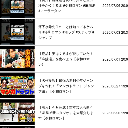
汗をかくくるま #令和ロマン #麻辣湯
2026/07/06 20:
#マーラータン
河下水希先生のことは知ってるケム
リ #令和ロマン #ホップ #ステップ #
2026/07/03 20:
ジャンプ
【絶品】実はくるまが愛していた！
「麻辣湯」を食べよう【令和ロマ
2026/07/01 20:
ン】
【名作多数】最強の週刊少年ジャン
プを作れ！「マンガドラフト ジャン
2026/06/27 19:
プ編」【令和ロマン】
【潜入】今月完成！吉本芸人も使う
「UUUM新スタジオ」を大紹介しま
2026/06/20 19:
す【令和ロマン】