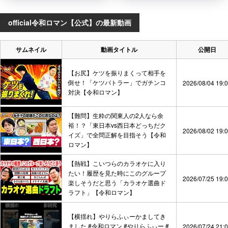
official令和ロマン【公式】の最新動画
サムネイル
動画タイトル
公開日
【お尻】ケツを振りまくって相手を
倒せ！「ケツバトラー」でガチンコ
2026/08/04 19:
対決【令和ロマン】
【難問】生粋の関東人の2人なら余
裕！？「東日本vs西日本どっちだク
2026/08/02 19:
イズ」で全問正解を目指そう【令和
ロマン】
【熱戦】こいつらのカラオケに入り
たい！履歴を見た時にこのグループ
2026/07/25 19:
楽しそうだと思う「カラオケ選曲ド
ラフト」【令和ロマン】
【横揺れ】やりらふぃーかましてき
ました #令和ロマン #やりらふぃー #
2026/07/24 21: