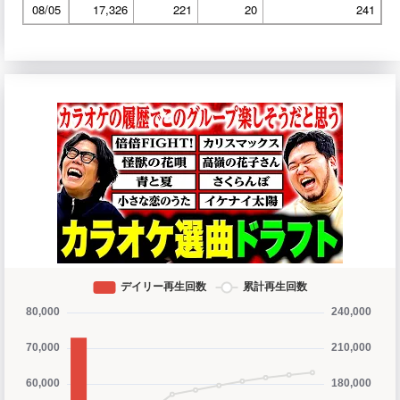
08/05
17,326
221
20
241