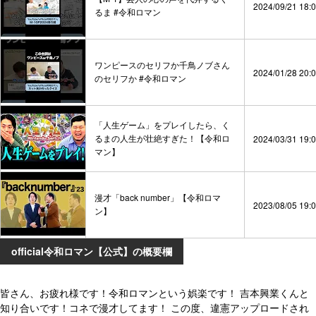
2024/09/21 18:
るま #令和ロマン
ワンピースのセリフか千鳥ノブさん
2024/01/28 20:
のセリフか #令和ロマン
「人生ゲーム」をプレイしたら、く
るまの人生が壮絶すぎた！【令和ロ
2024/03/31 19:
マン】
漫才「back number」【令和ロマ
2023/08/05 19:
ン】
official令和ロマン【公式】の概要欄
皆さん、お疲れ様です！令和ロマンという娯楽です！ 吉本興業くんと
知り合いです！コネで漫才してます！ この度、違憲アップロードされ