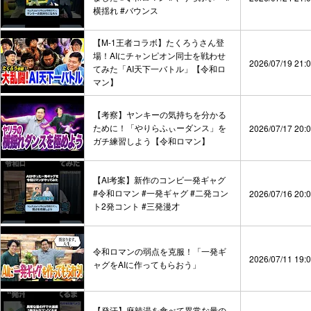
横揺れ #バウンス
【M-1王者コラボ】たくろうさん登
場！AIにチャンピオン同士を戦わせ
2026/07/19 21:
てみた「AI天下一バトル」【令和ロ
マン】
【考察】ヤンキーの気持ちを分かる
ために！「やりらふぃーダンス」を
2026/07/17 20:
ガチ練習しよう【令和ロマン】
【AI考案】新作のコンビ一発ギャグ
#令和ロマン #一発ギャグ #二発コン
2026/07/16 20:
ト2発コント #三発漫才
令和ロマンの弱点を克服！「一発ギ
2026/07/11 19:
ャグをAIに作ってもらおう」
【発汗】麻辣湯を食べて異常な量の