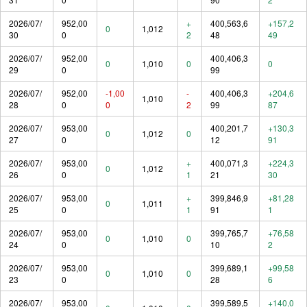
2026/07/
952,00
+
400,563,6
+157,2
0
1,012
30
0
2
48
49
2026/07/
952,00
400,406,3
0
1,010
0
0
29
0
99
2026/07/
952,00
-1,00
-
400,406,3
+204,6
1,010
28
0
0
2
99
87
2026/07/
953,00
400,201,7
+130,3
0
1,012
0
27
0
12
91
2026/07/
953,00
+
400,071,3
+224,3
0
1,012
26
0
1
21
30
2026/07/
953,00
+
399,846,9
+81,28
0
1,011
25
0
1
91
1
2026/07/
953,00
399,765,7
+76,58
0
1,010
0
24
0
10
2
2026/07/
953,00
399,689,1
+99,58
0
1,010
0
23
0
28
6
2026/07/
953,00
399,589,5
+140,0