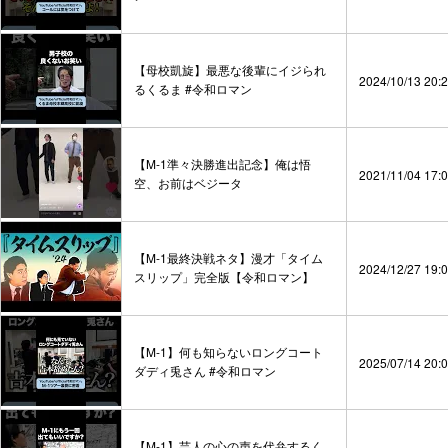
【母校凱旋】最悪な後輩にイジられ
2024/10/13 20:
るくるま #令和ロマン
【M-1準々決勝進出記念】俺は悟
2021/11/04 17:
空、お前はベジータ
【M-1最終決戦ネタ】漫才「タイム
2024/12/27 19:
スリップ」完全版【令和ロマン】
【M-1】何も知らないロングコート
2025/07/14 20:
ダディ兎さん #令和ロマン
【M-1】芸人の心の声を代弁するく