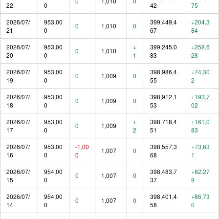
0
1,010
0
22
0
42
75
2026/07/
953,00
399,449,4
+204,3
0
1,010
0
21
0
67
84
2026/07/
953,00
+
399,245,0
+258,6
0
1,010
20
0
1
83
28
2026/07/
953,00
398,986,4
+74,30
0
1,009
0
19
0
55
2
2026/07/
953,00
398,912,1
+193,7
0
1,009
0
18
0
53
02
2026/07/
953,00
+
398,718,4
+161,0
0
1,009
17
0
2
51
83
2026/07/
953,00
-1,00
398,557,3
+73,63
1,007
0
16
0
0
68
1
2026/07/
954,00
398,483,7
+82,27
0
1,007
0
15
0
37
9
2026/07/
954,00
398,401,4
+86,73
0
1,007
0
14
0
58
0