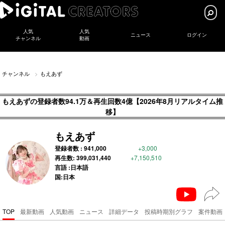
人気
人気
ニュース
ログイン
チャンネル
動画
チャンネル
もえあず
もえあずの登録者数94.1万＆再生回数4億【2026年8月リアルタイム推
移】
もえあず
登録者数 :
941,000
+3,000
再生数:
399,031,440
+7,150,510
言語 :日本語
国:日本
TOP
最新動画
人気動画
ニュース
詳細データ
投稿時期別グラフ
案件動画