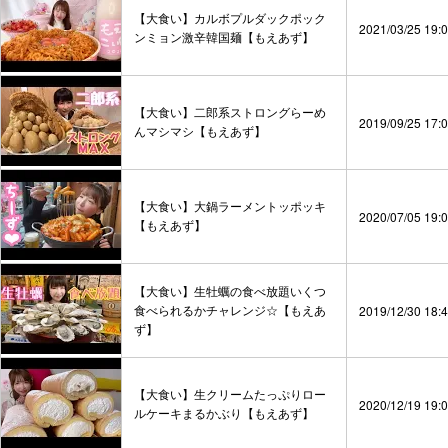
【大食い】カルボプルダックポック
2021/03/25 19:
ンミョン激辛韓国麺【もえあず】
【大食い】二郎系ストロングらーめ
2019/09/25 17:
んマシマシ【もえあず】
【大食い】大鍋ラーメントッポッキ
2020/07/05 19:
【もえあず】
【大食い】生牡蠣の食べ放題いくつ
食べられるかチャレンジ☆【もえあ
2019/12/30 18:
ず】
【大食い】生クリームたっぷりロー
2020/12/19 19:
ルケーキまるかぶり【もえあず】