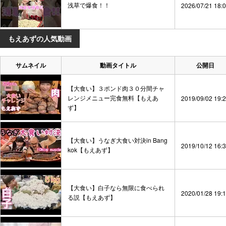
浅草で爆食！！
2026/07/21 18:
もえあずの人気動画
サムネイル
動画タイトル
公開日
【大食い】３ポンド肉３０分間チャ
レンジメニュー完食無料【もえあ
2019/09/02 19:
ず】
【大食い】うなぎ大食い対決in Bang
2019/10/12 16:
kok【もえあず】
【大食い】白子なら無限に食べられ
2020/01/28 19:
る説【もえあず】