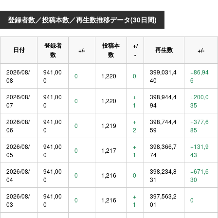
登録者数／投稿本数／再生数推移データ(30日間)
登録者
投稿本
+/
日付
再生数
+/-
+/-
数
数
-
2026/08/
941,00
399,031,4
+86,94
0
1,220
0
08
0
40
6
2026/08/
941,00
+
398,944,4
+200,0
0
1,220
07
0
1
94
35
2026/08/
941,00
+
398,744,4
+377,6
0
1,219
06
0
2
59
85
2026/08/
941,00
+
398,366,7
+131,9
0
1,217
05
0
1
74
43
2026/08/
941,00
398,234,8
+671,6
0
1,216
0
04
0
31
30
2026/08/
941,00
+
397,563,2
0
1,216
0
03
0
1
01