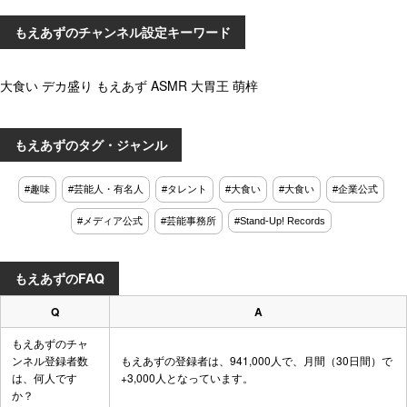
もえあずのチャンネル設定キーワード
大食い デカ盛り もえあず ASMR 大胃王 萌梓
もえあずのタグ・ジャンル
#趣味
#芸能人・有名人
#タレント
#大食い
#大食い
#企業公式
#メディア公式
#芸能事務所
#Stand-Up! Records
もえあずのFAQ
Q
A
もえあずのチャ
ンネル登録者数
もえあずの登録者は、941,000人で、月間（30日間）で
は、何人です
+3,000人となっています。
か？