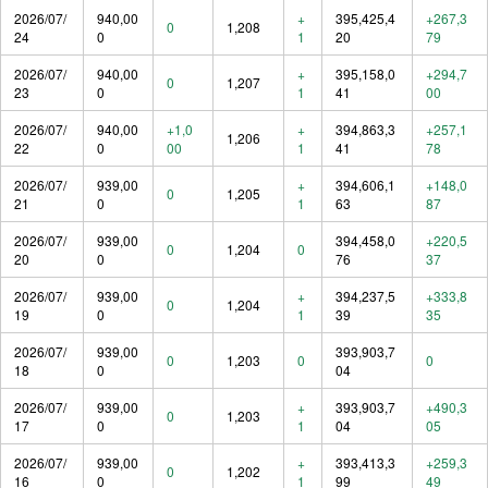
2026/07/
940,00
+
395,425,4
+267,3
0
1,208
24
0
1
20
79
2026/07/
940,00
+
395,158,0
+294,7
0
1,207
23
0
1
41
00
2026/07/
940,00
+1,0
+
394,863,3
+257,1
1,206
22
0
00
1
41
78
2026/07/
939,00
+
394,606,1
+148,0
0
1,205
21
0
1
63
87
2026/07/
939,00
394,458,0
+220,5
0
1,204
0
20
0
76
37
2026/07/
939,00
+
394,237,5
+333,8
0
1,204
19
0
1
39
35
2026/07/
939,00
393,903,7
0
1,203
0
0
18
0
04
2026/07/
939,00
+
393,903,7
+490,3
0
1,203
17
0
1
04
05
2026/07/
939,00
+
393,413,3
+259,3
0
1,202
16
0
1
99
49