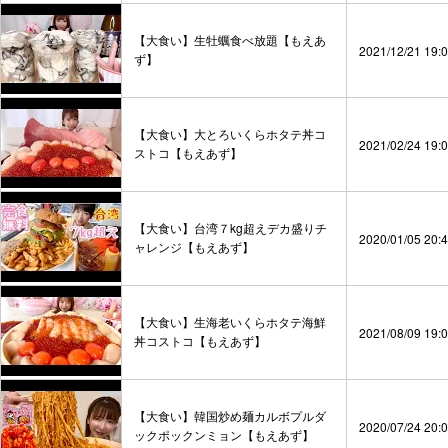
【大食い】生牡蠣食べ放題【もえあ
2021/12/21 19:
ず】
【大食い】大とろいくらホタテ丼コ
2021/02/24 19:
ストコ【もえあず】
【大食い】台湾７kg超えデカ盛りチ
2020/01/05 20:
ャレンジ【もえあず】
【大食い】生海老いくらホタテ海鮮
2021/08/09 19:
丼コストコ【もえあず】
【大食い】韓国炒め麺カルボプルダ
2020/07/24 20:
ックポックンミョン【もえあず】