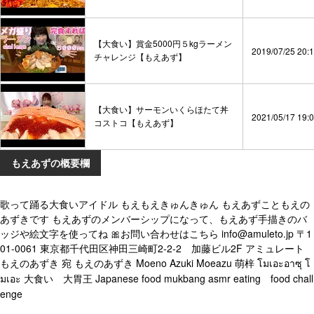
【大食い】賞金5000円５kgラーメン
2019/07/25 20:
チャレンジ【もえあず】
【大食い】サーモンいくらほたて丼
2021/05/17 19:
コストコ【もえあず】
もえあずの概要欄
歌って踊る大食いアイドル もえもえきゅんきゅん もえあずこともえの
あずきです もえあずのメンバーシップになって、もえあず手描きのバ
ッジや絵文字を使ってね 🎀お問い合わせはこちら info@amuleto.jp 〒1
01-0061 東京都千代田区神田三崎町2-2-2 加藤ビル2F アミュレート
もえのあずき 宛 もえのあずき Moeno Azuki Moeazu 萌梓 โมเอะอาซุ โ
มเอะ 大食い 大胃王 Japanese food mukbang asmr eating food chall
enge