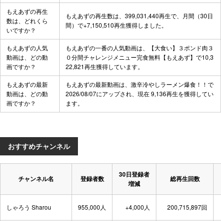
もえあずの再生
もえあずの再生数は、399,031,440再生で、月間（30日
数は、どれくら
間）で+7,150,510再生獲得しました。
いですか？
もえあずの人気
もえあずの一番の人気動画は、
【大食い】３ポンド肉３
動画は、どの動
０分間チャレンジメニュー完食無料【もえあず】
で10,3
画ですか？
22,821再生獲得しています。
もえあずの最新
もえあずの最新動画は、
激辛冷やしラーメン爆食！！
で
動画は、どの動
2026/08/07にアップされ、現在 9,136再生を獲得してい
画ですか？
ます。
おすすめチャンネル
30日登録者
チャンネル名
登録者数
総再生回数
増減
しゃろう Sharou
955,000人
+4,000人
200,715,897回