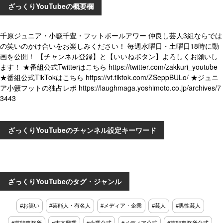
ざっくりYouTubeの概要欄
千原ジュニア・小籔千豊・フットボールアワー 仲良し芸人3組ならでは
の笑いのかけ合いをお楽しみください！ 毎週水曜日・土曜日18時に動
画を公開！ 【チャンネル登録】と【いいねボタン】よろしくお願いし
ます！ ★番組公式Twitterはこちら https://twitter.com/zakkuri_youtube
★番組公式TikTokはこちら https://vt.tiktok.com/ZSeppBULo/ ★ジュニ
ア小籔フットの独占レポ https://laughmaga.yoshimoto.co.jp/archives/7
3443
ざっくりYouTubeのチャンネル設定キーワード
ざっくりYouTubeのタグ・ジャンル
#お笑い
#芸能人・有名人
#メディア・企業
#芸人
#男性芸人