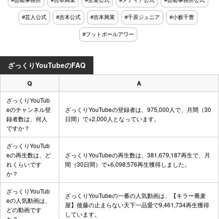
#芸能事務所
#吉本興業
#企業公式
#メディア公式
#芸能事務所公式
#芸人公式
#吉本公式
#吉本興業
#千原ジュニア
#小籔千豊
#フットボールアワー
ざっくりYouTubeのFAQ
Q
A
ざっくりYouTub
eのチャンネル登
ざっくりYouTubeの登録者は、975,000人で、月間（30
録者数は、何人
日間）で+2,000人となっています。
ですか？
ざっくりYouTub
eの再生数は、ど
ざっくりYouTubeの再生数は、381,679,187再生で、月
れくらいです
間（30日間）で+6,098,576再生獲得しました。
か？
ざっくりYouTub
ざっくりYouTubeの一番の人気動画は、
【キラー蕎麦
eの人気動画は、
屋】後藤の止まらない天下一品愛
で9,461,734再生獲得
どの動画です
しています。
か？