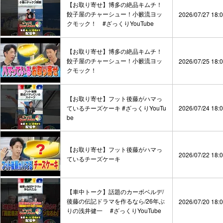
【お取り寄せ】博多の絶品キムチ！
餃子屋のチャーシュー！小籔流ヨッ
2026/07/27 18:
クモック！ #ざっくりYouTube
【お取り寄せ】博多の絶品キムチ！
餃子屋のチャーシュー！小籔流ヨッ
2026/07/25 18:
クモック！
【お取り寄せ】フット後藤がハマっ
ているチーズケーキ #ざっくりYouTu
2026/07/24 18:
be
【お取り寄せ】フット後藤がハマっ
2026/07/22 18:
ているチーズケーキ
【車中トーク】話題のカーボベルデ/
後藤の伝記ドラマを作るなら/26年ぶ
2026/07/20 18:
りの浅井健一 #ざっくりYouTube