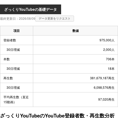
ざっくりYouTubeの基礎データ
最終更新日：2026/08/09
データ更新をリクエスト
項目
数値
登録者数
975,000人
30日増減
2,000人
本数
706本
30日増減
18本
再生数
381,679,187再生
30日増減
6,098,576再生
平均再生数（直近
97,020再生
15動画）
ざっくりYouTubeのYouTube登録者数・再生数分析