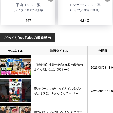
平均コメント数
エンゲージメント率
(ライブ／直近15動画)
(ライブ／直近15動画)
447
0.84%
ざっくりYouTubeの最新動画
サムネイル
動画タイトル
公開日
【新企画】小籔の雅談 奥様の旅館の
2026/08/08 18:
ような朝ごはん【談トーク】
噂のバチョフがやってきてスタジオ
2026/08/07 18:
がカオスに #ざっくりYouTube
噂のバチョフがやってきてスタジオ