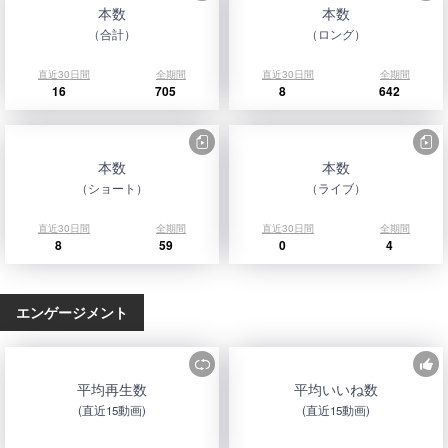
本数
本数
（合計）
（ロング）
直近30日間
全期間
直近30日間
全期間
16
705
8
642
本数
本数
（ショート）
（ライブ）
直近30日間
全期間
直近30日間
全期間
8
59
0
4
エンゲージメント
平均再生数
平均いいね数
(直近15動画)
(直近15動画)