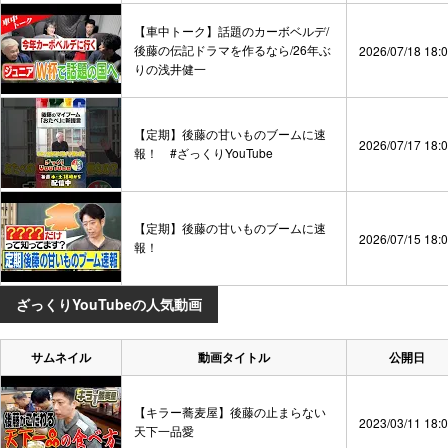
【車中トーク】話題のカーボベルデ/
後藤の伝記ドラマを作るなら/26年ぶ
2026/07/18 18:
りの浅井健一
【定期】後藤の甘いものブームに速
2026/07/17 18:
報！ #ざっくりYouTube
【定期】後藤の甘いものブームに速
2026/07/15 18:
報！
ざっくりYouTubeの人気動画
サムネイル
動画タイトル
公開日
【キラー蕎麦屋】後藤の止まらない
2023/03/11 18:
天下一品愛