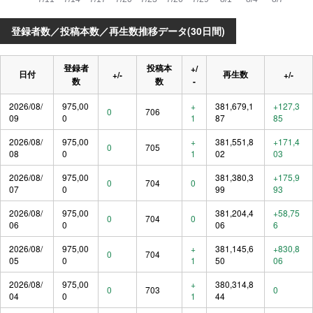
登録者数／投稿本数／再生数推移データ(30日間)
登録者
投稿本
+/
日付
再生数
+/-
+/-
数
数
-
2026/08/
975,00
+
381,679,1
+127,3
0
706
09
0
1
87
85
2026/08/
975,00
+
381,551,8
+171,4
0
705
08
0
1
02
03
2026/08/
975,00
381,380,3
+175,9
0
704
0
07
0
99
93
2026/08/
975,00
381,204,4
+58,75
0
704
0
06
0
06
6
2026/08/
975,00
+
381,145,6
+830,8
0
704
05
0
1
50
06
2026/08/
975,00
+
380,314,8
0
703
0
04
0
1
44