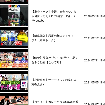
【車中トーク】小籔、肉食べないな
ら何食べるん？2026開演 #ざっく
2026/05/18 18:
りyoutube
【新車購入】岩尾の新車でドライ
2021/02/17 18:
ブ！【車中トーク】
【解禁】後藤が1年ぶりに天下一品を
2024/07/31 18:
食らう動画【こってり】
【小籔企画】サーティワンの楽しみ
2021/05/05 18:
方教えます！
【ココイチ】カレーハウスCoCo壱番
2024/08/07 18: