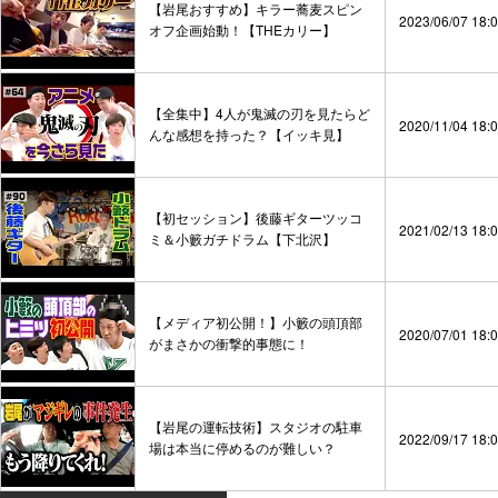
【岩尾おすすめ】キラー蕎麦スピン
2023/06/07 18:
オフ企画始動！【THEカリー】
【全集中】4人が鬼滅の刃を見たらど
2020/11/04 18:
んな感想を持った？【イッキ見】
【初セッション】後藤ギターツッコ
2021/02/13 18:
ミ＆小籔ガチドラム【下北沢】
【メディア初公開！】小籔の頭頂部
2020/07/01 18:
がまさかの衝撃的事態に！
【岩尾の運転技術】スタジオの駐車
2022/09/17 18:
場は本当に停めるのが難しい？