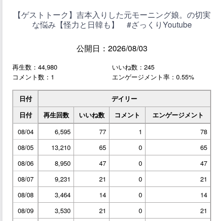
【ゲストトーク】吉本入りした元モーニング娘。の切実
な悩み【怪力と日韓も】 #ざっくりYoutube
公開日：2026/08/03
再生数：44,980
いいね数：245
コメント数：1
エンゲージメント率：0.55%
日付
デイリー
日付
再生回数
いいね数
コメント
エンゲージメント
08/04
6,595
77
1
78
08/05
13,210
65
0
65
08/06
8,950
47
0
47
08/07
9,231
21
0
21
08/08
3,464
14
0
14
08/09
3,530
21
0
21