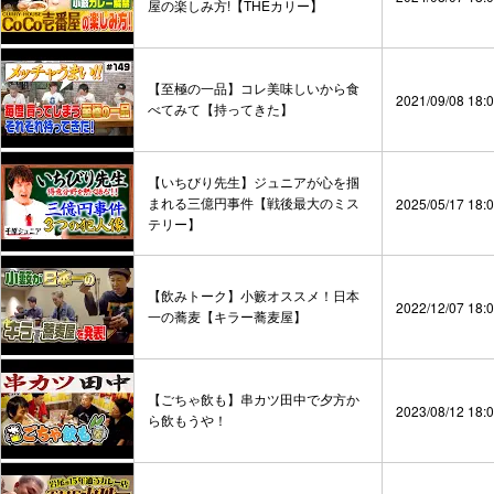
屋の楽しみ方!【THEカリー】
【至極の一品】コレ美味しいから食
2021/09/08 18:
べてみて【持ってきた】
【いちびり先生】ジュニアが心を掴
まれる三億円事件【戦後最大のミス
2025/05/17 18:
テリー】
【飲みトーク】小籔オススメ！日本
2022/12/07 18:
一の蕎麦【キラー蕎麦屋】
【ごちゃ飲も】串カツ田中で夕方か
2023/08/12 18:
ら飲もうや！