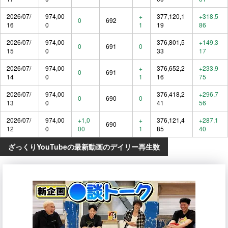
2026/07/
974,00
+
377,120,1
+318,5
0
692
16
0
1
19
86
2026/07/
974,00
376,801,5
+149,3
0
691
0
15
0
33
17
2026/07/
974,00
+
376,652,2
+233,9
0
691
14
0
1
16
75
2026/07/
974,00
376,418,2
+296,7
0
690
0
13
0
41
56
2026/07/
974,00
+1,0
+
376,121,4
+287,1
690
12
0
00
1
85
40
ざっくりYouTubeの最新動画のデイリー再生数