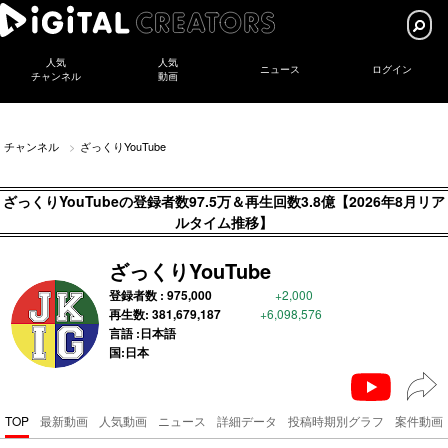
人気
人気
ニュース
ログイン
チャンネル
動画
チャンネル
ざっくりYouTube
ざっくりYouTubeの登録者数97.5万＆再生回数3.8億【2026年8月リア
ルタイム推移】
ざっくりYouTube
登録者数 :
975,000
+2,000
再生数:
381,679,187
+6,098,576
言語 :日本語
国:日本
TOP
最新動画
人気動画
ニュース
詳細データ
投稿時期別グラフ
案件動画