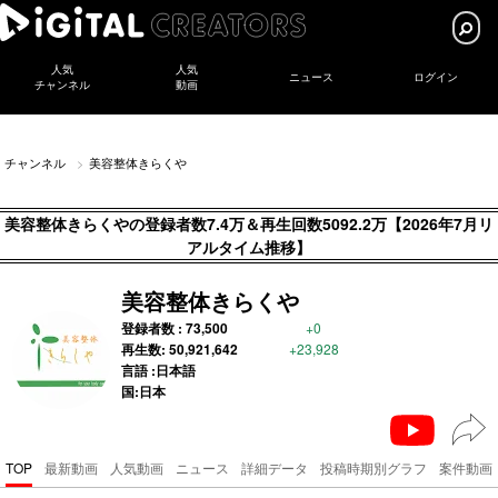
人気
人気
ニュース
ログイン
チャンネル
動画
チャンネル
美容整体きらくや
美容整体きらくやの登録者数7.4万＆再生回数5092.2万【2026年7月リ
アルタイム推移】
美容整体きらくや
登録者数 :
73,500
+0
再生数:
50,921,642
+23,928
言語 :日本語
国:日本
TOP
最新動画
人気動画
ニュース
詳細データ
投稿時期別グラフ
案件動画