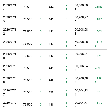
2026/07/1
+
50,908,88
73,500
0
444
+106
4
1
1
2026/07/1
50,908,77
73,500
0
443
0
+187
3
5
2026/07/1
50,908,58
73,500
0
443
0
+503
2
8
2026/07/1
+
50,908,08
+1,16
73,500
0
443
1
1
5
9
2026/07/1
+
50,906,91
73,500
0
442
+374
0
1
6
2026/07/0
+
50,906,54
73,500
0
441
+59
9
1
2
2026/07/0
+
50,906,48
+1,64
73,500
0
440
8
1
3
9
2026/07/0
+
50,904,83
73,500
0
439
+57
7
1
4
2026/07/0
+
50,904,77
+1,77
73,500
0
438
6
1
7
7