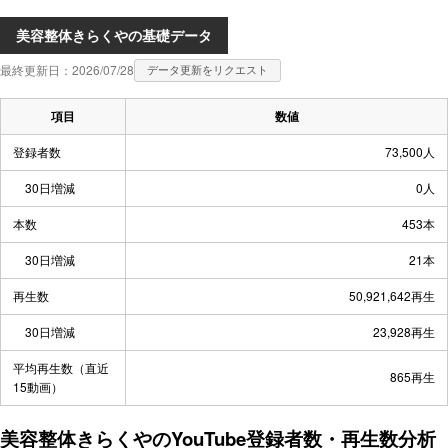
美容整体きらくやの基礎データ
最終更新日：2026/07/28
データ更新をリクエスト
項目
数値
登録者数
73,500人
30日増減
0人
本数
453本
30日増減
21本
再生数
50,921,642再生
30日増減
23,928再生
平均再生数（直近
865再生
15動画）
美容整体きらくやのYouTube登録者数・再生数分析