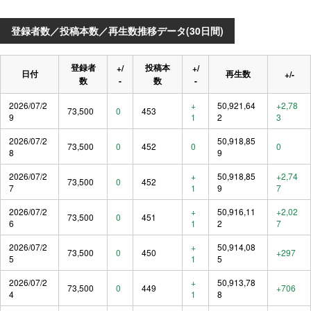
登録者数／投稿本数／再生数推移データ(30日間)
登録者
投稿本
+/
+/
日付
再生数
+/-
数
-
数
-
2026/07/2
+
50,921,64
+2,78
73,500
0
453
9
1
2
3
2026/07/2
50,918,85
73,500
0
452
0
0
8
9
2026/07/2
+
50,918,85
+2,74
73,500
0
452
7
1
9
7
2026/07/2
+
50,916,11
+2,02
73,500
0
451
6
1
2
7
2026/07/2
+
50,914,08
73,500
0
450
+297
5
1
5
2026/07/2
+
50,913,78
73,500
0
449
+706
4
1
8