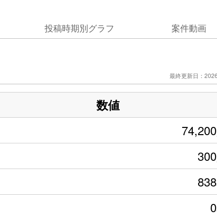
投稿時期別グラフ
案件動画
最終更新日：2026/
数値
74,20
30
83