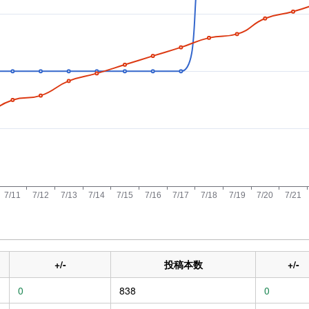
+/-
投稿本数
+/-
0
838
0