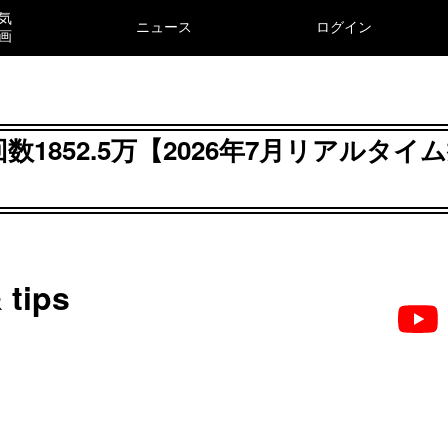
気
ニュース
ログイン
画
4万＆再生回数1852.5万【2026年7月リアルタイ
 tips