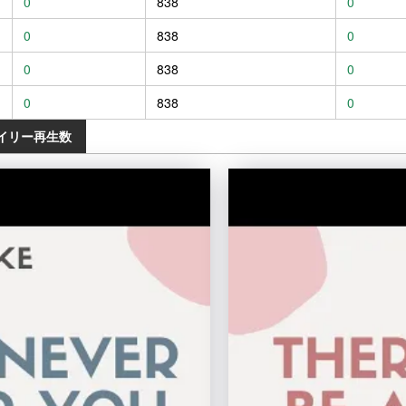
0
838
0
0
838
0
0
838
0
0
838
0
動画のデイリー再生数