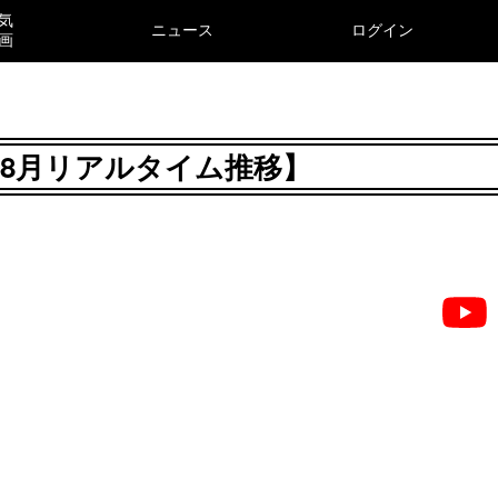
気
ニュース
ログイン
画
6年8月リアルタイム推移】