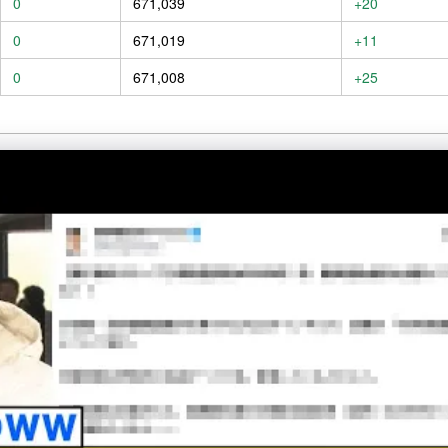
0
671,039
+20
0
671,019
+11
0
671,008
+25