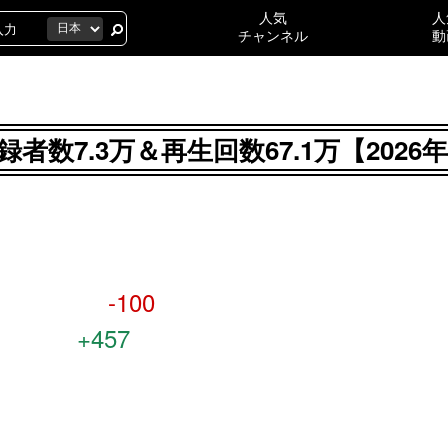
人気
人
チャンネル
動
者数7.3万＆再生回数67.1万【202
ト
-100
+457