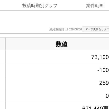
投稿時期別グラフ
案件動画
最終更新日：2026/08/06
データ更新をリク
数値
73,10
-10
25
671,440