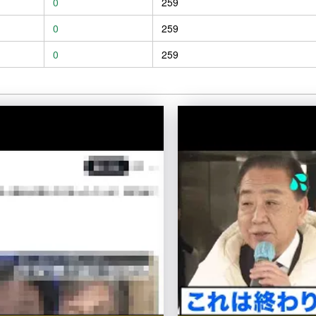
0
259
0
259
0
259