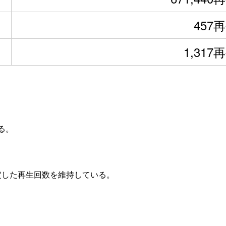
457
1,317
る。
安定した再生回数を維持している。