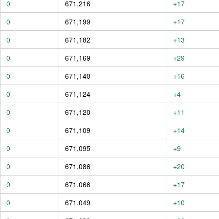
0
671,216
+17
0
671,199
+17
0
671,182
+13
0
671,169
+29
0
671,140
+16
0
671,124
+4
0
671,120
+11
0
671,109
+14
0
671,095
+9
0
671,086
+20
0
671,066
+17
0
671,049
+10