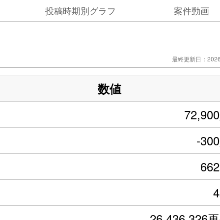
投稿時期別グラフ
案件動画
最終更新日：2026/
数値
72,90
-30
66
26,436,326