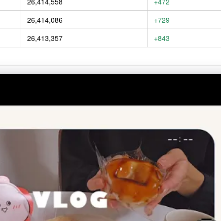
26,414,558
+472
26,414,086
+729
26,413,357
+843