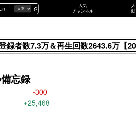
人気
人
チャンネル
動
者数7.3万＆再生回数2643.6万【2
の備忘録
-300
+25,468