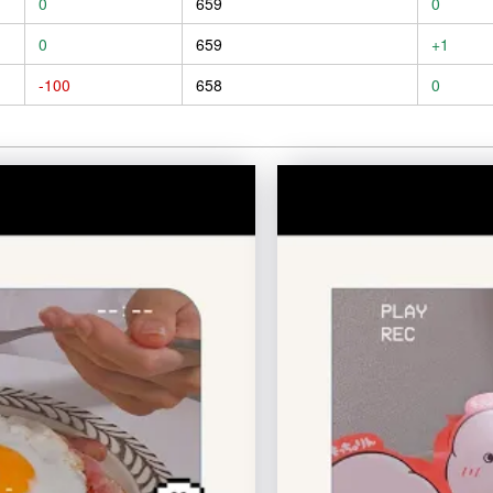
0
659
0
0
659
+1
-100
658
0