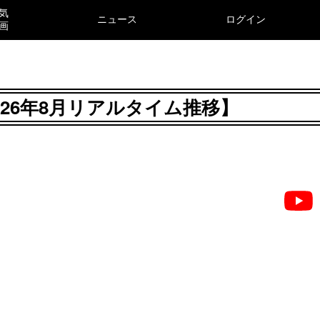
気
ニュース
ログイン
画
026年8月リアルタイム推移】