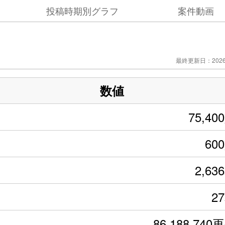
投稿時期別グラフ
案件動画
最終更新日：2026/
数値
75,40
60
2,63
2
86,188,740