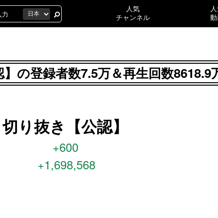
人気
人
チャンネル
動
の登録者数7.5万＆再生回数8618.9
こ切り抜き【公認】
+600
+1,698,568