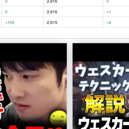
0
2,616
0
0
2,616
+1
+100
2,615
+4