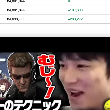
84,801,044
0
84,801,044
+107,600
84,693,444
+203,272