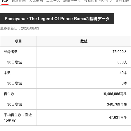
TOP
最新動画
人気動画
ニュース
詳細データ
投稿時期別グラフ
案件動画
Ramayana : The Legend Of Prince Ramaの基礎データ
最終更新日：2026/08/03
項目
数値
登録者数
75,000人
30日増減
800人
本数
40本
30日増減
0本
再生数
19,486,886再生
30日増減
340,769再生
平均再生数（直近
47,631再生
15動画）