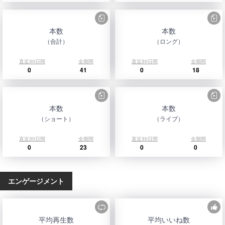
本数
本数
（合計）
（ロング）
直近30日間
全期間
直近30日間
全期間
0
41
0
18
本数
本数
（ショート）
（ライブ）
直近30日間
全期間
直近30日間
全期間
0
23
0
0
エンゲージメント
平均再生数
平均いいね数