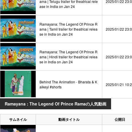
ama | Telugu trailer for theatrical rele
2025/01/22 23:
ase in India on Jan 24
Ramayana: The Legend Of Prince R
ama | Tamil trailer for theatrical relea
2025/01/22 23:
se in India on Jan 24
Ramayana: The Legend Of Prince R
ama | Hindi trailer for theatrical relea
2025/01/22 23:
se in India on Jan 24
Behind The Animation - Bharata & K
2025/01/21 10:
aikeyi #shorts
Ramayana : The Legend Of Prince Ramaの人気動画
サムネイル
動画タイトル
公開日