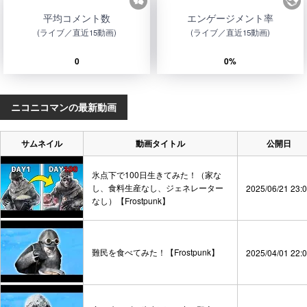
平均コメント数
エンゲージメント率
(ライブ／直近15動画)
(ライブ／直近15動画)
0
0%
ニコニコマンの最新動画
サムネイル
動画タイトル
公開日
氷点下で100日生きてみた！（家な
し、食料生産なし、ジェネレーター
2025/06/21 23:
なし）【Frostpunk】
難民を食べてみた！【Frostpunk】
2025/04/01 22: