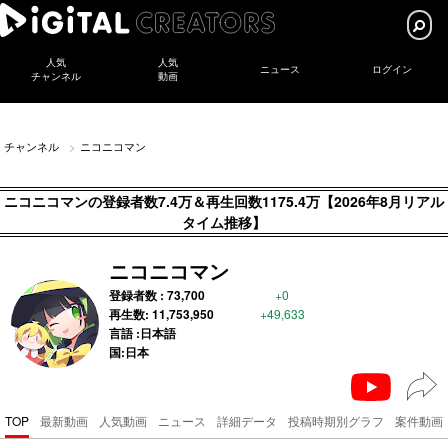
人気
人気
ニュース
ログイン
チャンネル
動画
チャンネル
ニコニコマン
ニコニコマンの登録者数7.4万＆再生回数1175.4万【2026年8月リアル
タイム推移】
ニコニコマン
登録者数 :
73,700
+0
再生数:
11,753,950
+49,633
言語 :日本語
国:日本
TOP
最新動画
人気動画
ニュース
詳細データ
投稿時期別グラフ
案件動画