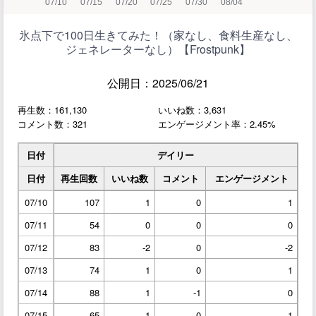
氷点下で100日生きてみた！（家なし、食料生産なし、
ジェネレーターなし）【Frostpunk】
公開日：2025/06/21
再生数：161,130
いいね数：3,631
コメント数：321
エンゲージメント率：2.45%
日付
デイリー
日付
再生回数
いいね数
コメント
エンゲージメント
07/10
107
1
0
1
07/11
54
0
0
0
07/12
83
-2
0
-2
07/13
74
1
0
1
07/14
88
1
-1
0
07/15
65
1
0
1