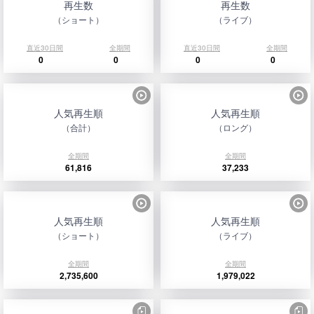
再生数
再生数
（ショート）
（ライブ）
直近30日間
全期間
直近30日間
全期間
0
0
0
0
人気再生順
人気再生順
（合計）
（ロング）
全期間
全期間
61,816
37,233
人気再生順
人気再生順
（ショート）
（ライブ）
全期間
全期間
2,735,600
1,979,022