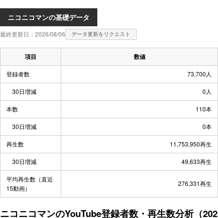
ニコニコマンの基礎データ
最終更新日：2026/08/06
データ更新をリクエスト
項目
数値
登録者数
73,700人
30日増減
0人
本数
110本
30日増減
0本
再生数
11,753,950再生
30日増減
49,633再生
平均再生数（直近
276,331再生
15動画）
ニコニコマンのYouTube登録者数・再生数分析（202