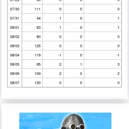
07/30
111
0
0
0
07/31
44
1
0
1
08/01
83
1
0
1
08/02
80
0
0
0
08/03
125
0
0
0
08/04
119
-1
0
-1
08/05
95
2
1
3
08/06
109
2
0
2
08/07
130
0
0
0