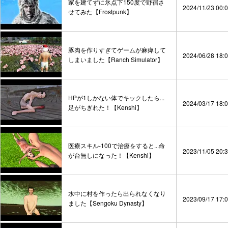
家を建てずに氷点下150度で野宿さ
2024/11/23 00:
せてみた【Frostpunk】
豚肉を作りすぎてゲームが麻痺して
2024/06/28 18:
しまいました【Ranch Simulator】
HPが1しかない体でキックしたら...
2024/03/17 18:
足がちぎれた！【Kenshi】
医療スキル-100で治療をすると...命
2023/11/05 20:
が台無しになった！【Kenshi】
水中に村を作ったら出られなくなり
2023/09/17 17:
ました【Sengoku Dynasty】