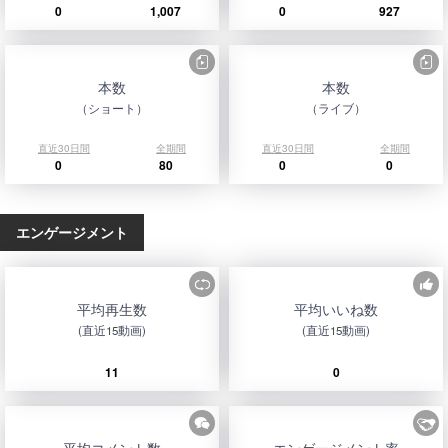
0
1,007
0
927
本数
本数
（ショート）
（ライブ）
直近30日間
全期間
直近30日間
全期間
0
80
0
0
エンゲージメント
平均再生数
平均いいね数
(直近15動画)
(直近15動画)
11
0