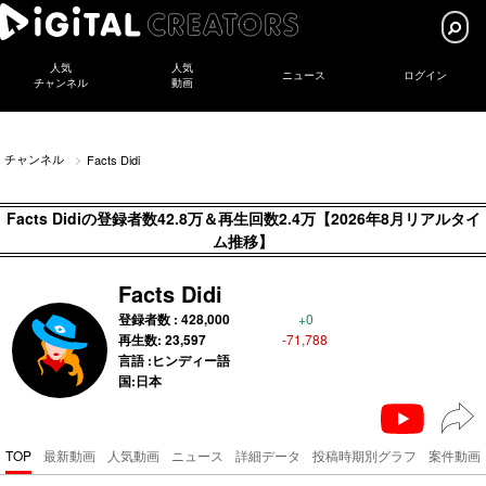
人気
人気
ニュース
ログイン
チャンネル
動画
チャンネル
Facts Didi
Facts Didiの登録者数42.8万＆再生回数2.4万【2026年8月リアルタイ
ム推移】
Facts Didi
登録者数 :
428,000
+0
再生数:
23,597
-71,788
言語 :ヒンディー語
国:日本
TOP
最新動画
人気動画
ニュース
詳細データ
投稿時期別グラフ
案件動画