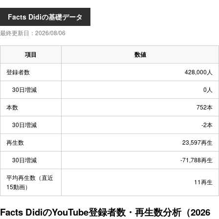
Facts Didiの基礎データ
最終更新日：2026/08/06
項目
数値
登録者数
428,000人
30日増減
0人
本数
752本
30日増減
-2本
再生数
23,597再生
30日増減
-71,788再生
平均再生数（直近
11再生
15動画）
Facts DidiのYouTube登録者数・再生数分析（2026