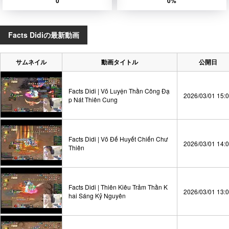
0
0%
Facts Didiの最新動画
サムネイル
動画タイトル
公開日
Facts Didi | Võ Luyện Thần Công Đạ
2026/03/01 15:
p Nát Thiên Cung
Facts Didi | Võ Đế Huyết Chiến Chư
2026/03/01 14:
Thiên
Facts Didi | Thiên Kiêu Trảm Thần K
2026/03/01 13:
hai Sáng Kỷ Nguyên