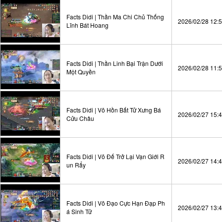
Facts Didi | Thần Ma Chi Chủ Thống
2026/02/28 12:
Lĩnh Bát Hoang
Facts Didi | Thần Linh Bại Trận Dưới
2026/02/28 11:
Một Quyền
Facts Didi | Võ Hồn Bất Tử Xưng Bá
2026/02/27 15:
Cửu Châu
Facts Didi | Võ Đế Trở Lại Vạn Giới R
2026/02/27 14:
un Rẩy
Facts Didi | Võ Đạo Cực Hạn Đạp Ph
2026/02/27 13:
á Sinh Tử