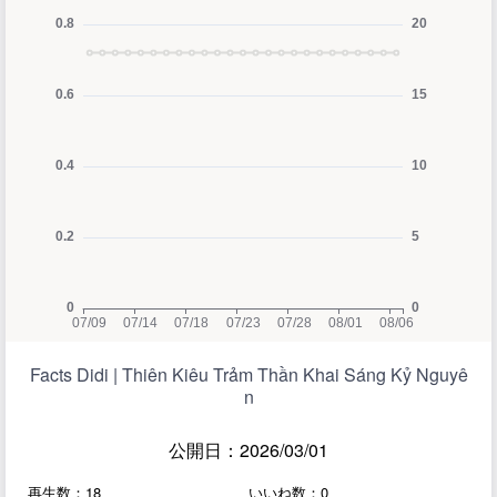
Facts Didi | Thiên Kiêu Trảm Thần Khai Sáng Kỷ Nguyê
n
公開日：2026/03/01
再生数：18
いいね数：0