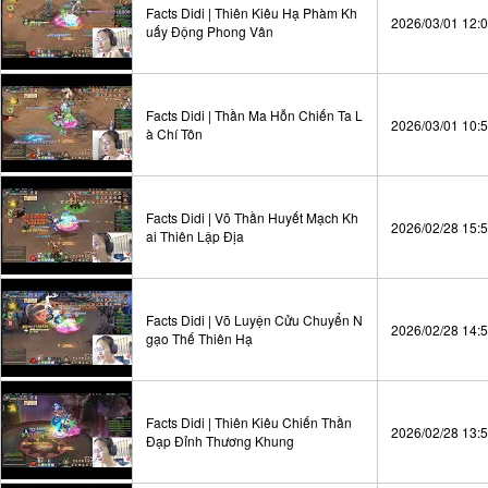
Facts Didi | Thiên Kiêu Hạ Phàm Kh
2026/03/01 12:
uấy Động Phong Vân
Facts Didi | Thần Ma Hỗn Chiến Ta L
2026/03/01 10:
à Chí Tôn
Facts Didi | Võ Thần Huyết Mạch Kh
2026/02/28 15:
ai Thiên Lập Địa
Facts Didi | Võ Luyện Cửu Chuyển N
2026/02/28 14:
gạo Thế Thiên Hạ
Facts Didi | Thiên Kiêu Chiến Thần
2026/02/28 13:
Đạp Đỉnh Thương Khung