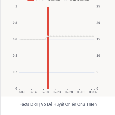
Facts Didi | Võ Đế Huyết Chiến Chư Thiên