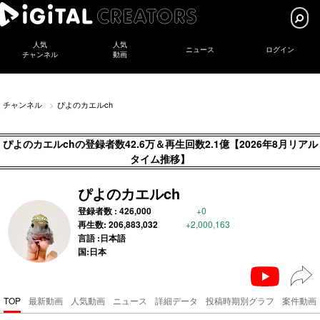
人気
人気
ニュース
ログイン
チャンネル
動画
チャンネル
ぴよのカエルch
ぴよのカエルchの登録者数42.6万＆再生回数2.1億【2026年8月リアル
タイム推移】
ぴよのカエルch
登録者数 :
426,000
+0
再生数:
206,883,032
+2,000,163
言語 :日本語
国:日本
TOP
最新動画
人気動画
ニュース
詳細データ
投稿時期別グラフ
案件動画