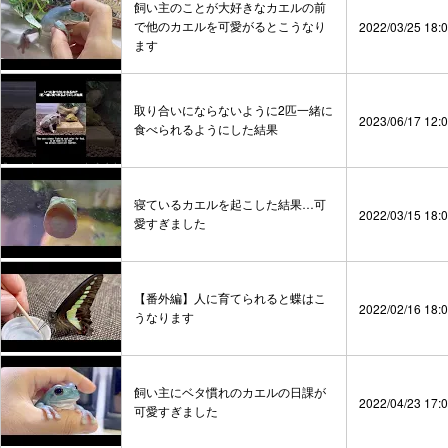
飼い主のことが大好きなカエルの前
で他のカエルを可愛がるとこうなり
2022/03/25 18:
ます
取り合いにならないように2匹一緒に
2023/06/17 12:
食べられるようにした結果
寝ているカエルを起こした結果…可
2022/03/15 18:
愛すぎました
【番外編】人に育てられると蝶はこ
2022/02/16 18:
うなります
飼い主にベタ慣れのカエルの日課が
2022/04/23 17:
可愛すぎました