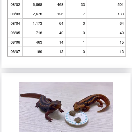
08/02
6,868
468
33
501
08/03
2,678
126
7
133
08/04
1,173
64
0
64
08/05
718
40
0
40
08/06
463
14
1
15
08/07
189
13
0
13