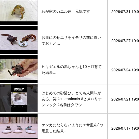
わが家のカエル達、元気です
2026/07/31 19:
お皿にのせエサをイモリの前に置い
2026/07/27 19:
ておくと…
ヒキガエルの赤ちゃんを10ヶ月育て
2026/07/24 19:
た結果…
はじめての砂浴び。とても人間味が
ある。笑 #cuteanimals #ヒメハリテ
2026/07/21 19:
ンレック #名前はタワシ
ケンカにならないようにエサ皿を3つ
2026/07/17 19:
用意した結果…