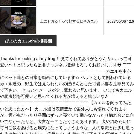
上にもおる！って顔するヒキガエル
2023/05/06 12:
ぴよのカエルchの概要欄
Thanks for looking at my frog！ 見てくれてありがとう♪ カエルって可
愛い〜！と思ったら是非チャンネル登録よろしくお願いします🐸 ￣￣
￣￣￣￣￣￣￣￣￣￣￣￣￣￣￣￣￣￣￣￣￣￣￣￣￣ カエルを中心
にペット達との日常を動画にしています☺️ ペットとして飼われている
カエル達の、野生では見られないのほほんとした可愛い姿を是非見てみ
て下さい。 きっとイメージが少し変わると思います。 少しでもカエル
や爬虫類を可愛いと思ってくれる方が増えると嬉しいな♪ ￣￣￣￣￣￣
￣￣￣￣￣￣￣￣￣￣￣￣￣￣￣￣￣￣￣￣￣ 【カエルを飼ってみた
いと思った方へ】 カエル達は表情豊かで案外人にも慣れてくれます
が、餌が虫だったり昼間はずっと寝ていて動かなかったり触れ合いに向
いてなかったりと、大変な一面もたくさんあります。 犬や猫みたいに
毎日ご飯をあげると病気になってしまうような、人の常識とは少し違っ
た生き物でもあります。 病気になった時に見て下さるお医者さんも少