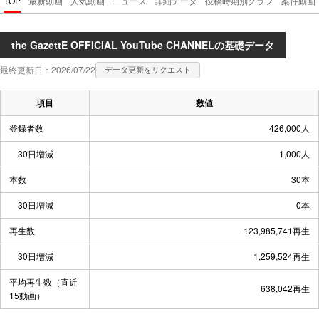
TOP
最新動画
人気動画
ニュース
詳細データ
投稿時期別グラフ
案件動画
the GazettE OFFICIAL YouTube CHANNELの基礎データ
最終更新日：2026/07/22
データ更新をリクエスト
項目
数値
登録者数
426,000人
30日増減
1,000人
本数
30本
30日増減
0本
再生数
123,985,741再生
30日増減
1,259,524再生
平均再生数（直近
638,042再生
15動画）