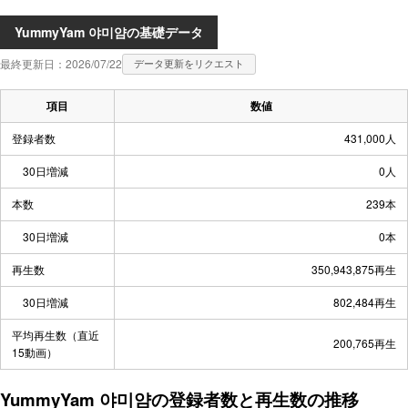
YummyYam 야미얌の基礎データ
最終更新日：2026/07/22
データ更新をリクエスト
項目
数値
登録者数
431,000人
30日増減
0人
本数
239本
30日増減
0本
再生数
350,943,875再生
30日増減
802,484再生
平均再生数（直近
200,765再生
15動画）
YummyYam 야미얌の登録者数と再生数の推移