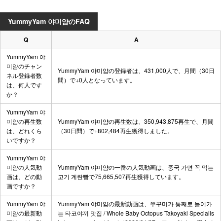
YummyYam 야미얌のFAQ
Q
A
YummyYam 야
미얌のチャン
YummyYam 야미얌の登録者は、431,000人で、月間（30日
ネル登録者数
間）で+0人となっています。
は、何人です
か？
YummyYam 야
미얌の再生数
YummyYam 야미얌の再生数は、350,943,875再生で、月間
は、どれくら
（30日間）で+802,484再生獲得しました。
いですか？
YummyYam 야
미얌の人気動
YummyYam 야미얌の一番の人気動画は、
중국 가면 꼭 먹는
画は、どの動
고기 계란빵
で75,665,507再生獲得しています。
画ですか？
YummyYam 야
YummyYam 야미얌の最新動画は、
쭈꾸미가 통째로 들어가
미얌の最新動
는 타코야끼 맛집 / Whole Baby Octopus Takoyaki Specialis