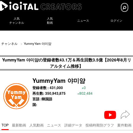
人気
人気
ニュース
ログイン
チャンネル
動画
チャンネル
YummyYam 야미얌
YummyYam 야미얌の登録者数43.1万＆再生回数3.5億【2026年8月リ
アルタイム推移】
YummyYam 야미얌
登録者数 :
431,000
+0
再生数:
350,943,875
+802,484
言語 :韓国語
国:
TOP
最新動画
人気動画
ニュース
詳細データ
投稿時期別グラフ
案件動画