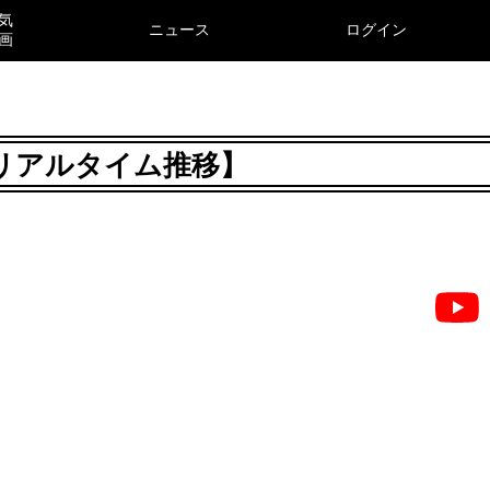
気
ニュース
ログイン
画
8月リアルタイム推移】