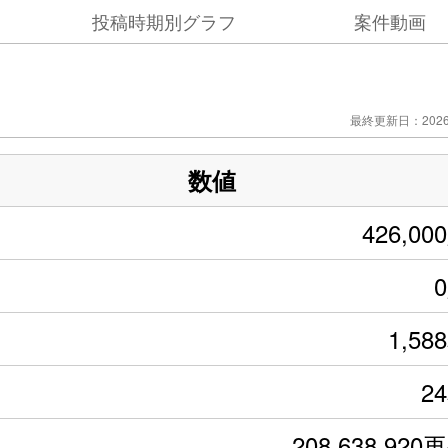
投稿時期別グラフ
案件動画
最終更新日：2026/
数値
426,00
1,58
2
208,638,920