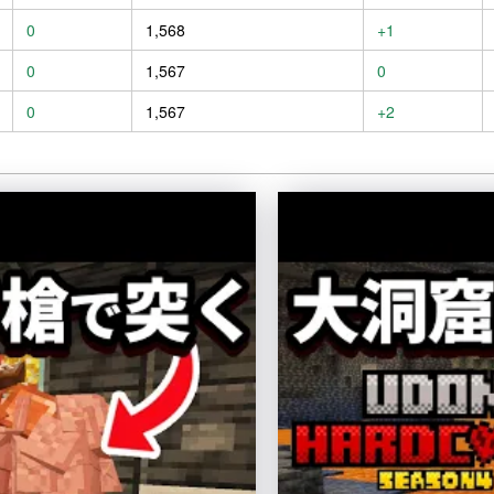
0
1,568
+1
0
1,567
0
0
1,567
+2