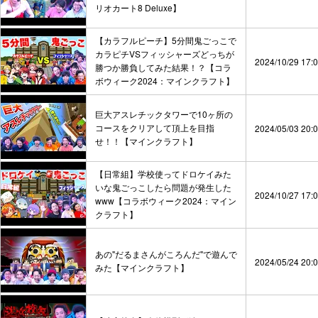
リオカート8 Deluxe】
【カラフルピーチ】5分間鬼ごっこで
カラピチVSフィッシャーズどっちが
2024/10/29 17:
勝つか勝負してみた結果！？【コラ
ボウィーク2024：マインクラフト】
巨大アスレチックタワーで10ヶ所の
コースをクリアして頂上を目指
2024/05/03 20:
せ！！【マインクラフト】
【日常組】学校使ってドロケイみた
いな鬼ごっこしたら問題が発生した
2024/10/27 17:
www【コラボウィーク2024：マイン
クラフト】
あの"だるまさんがころんだ"で遊んで
2024/05/24 20:
みた【マインクラフト】