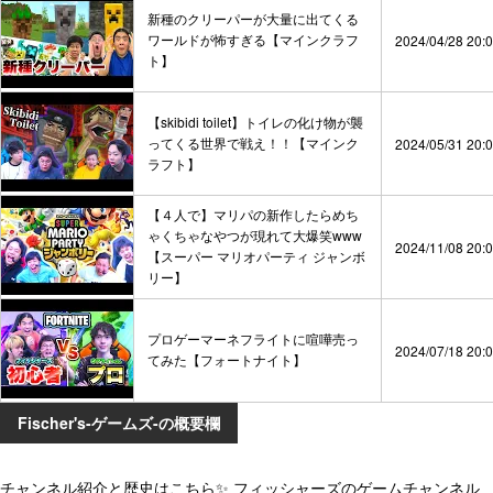
新種のクリーパーが大量に出てくる
ワールドが怖すぎる【マインクラフ
2024/04/28 20:
ト】
【skibidi toilet】トイレの化け物が襲
ってくる世界で戦え！！【マインク
2024/05/31 20:
ラフト】
【４人で】マリパの新作したらめち
ゃくちゃなやつが現れて大爆笑www
2024/11/08 20:
【スーパー マリオパーティ ジャンボ
リー】
プロゲーマーネフライトに喧嘩売っ
2024/07/18 20:
てみた【フォートナイト】
Fischer's-ゲームズ-の概要欄
チャンネル紹介と歴史はこちら✨ フィッシャーズのゲームチャンネル