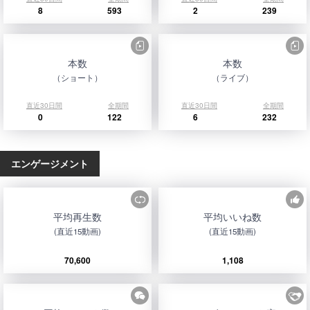
8
593
2
239
本数
本数
（ショート）
（ライブ）
直近30日間
全期間
直近30日間
全期間
0
122
6
232
エンゲージメント
平均再生数
平均いいね数
(直近15動画)
(直近15動画)
70,600
1,108