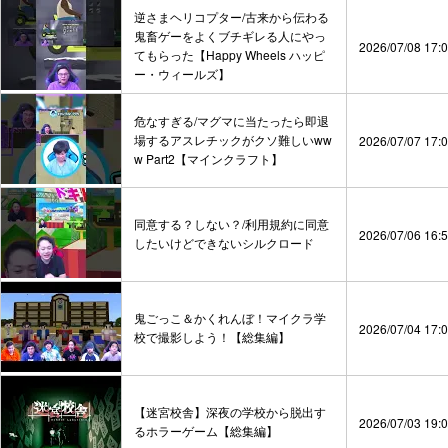
逆さまヘリコプター/古来から伝わる
鬼畜ゲーをよくブチギレる人にやっ
2026/07/08 17:
てもらった【Happy Wheels ハッピ
ー・ウィールズ】
危なすぎる/マグマに当たったら即退
場するアスレチックがクソ難しいww
2026/07/07 17:
w Part2【マインクラフト】
同意する？しない？/利用規約に同意
2026/07/06 16:
したいけどできないシルクロード
鬼ごっこ＆かくれんぼ！マイクラ学
2026/07/04 17:
校で撮影しよう！【総集編】
【迷宮校舎】深夜の学校から脱出す
2026/07/03 19:
るホラーゲーム【総集編】