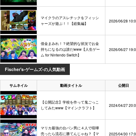
マイクラのアスレチックをフィッシ
2026/06/28 10:
ャーズが遊ぶ！！【総集編】
借金まみれ！？絶望的な状況でお金
持ちになるのは誰だwww【人生ゲー
2026/06/27 19:
ム for Nintendo Switch】
Fischer's-ゲームズ-の人気動画
サムネイル
動画タイトル
公開日
【公開記念】学校を作って鬼ごっこ
2024/04/27 20:
してみたwww【マインクラフト】
マリカ最強の台パン男に４人で喧嘩
売ったら流石に勝てんじゃね？【マ
2025/04/30 17: