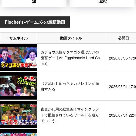
35
1.62%
Fischer's-ゲームズ-の最新動画
サムネイル
動画タイトル
公開日
ガチョウ夫婦がタマゴを運ぶだけの
鬼畜ゲー【An Eggstremely Hard Ga
2026/08/05 17:
me】
【大流行】めっちゃカメレオンが面
2026/08/01 17:
白すぎる
夜更かし用の総集編！マインクラフ
トで配信されているワールドを遊ん
2026/07/31 22:
でいこう！