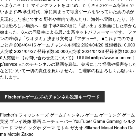
へようこそ！！ マインクラフトをはじめ、たくさんのゲームを遊んで
いきます🎮 学生時代、家に集まって毎度ゲームをやっていたあの頃が
具現化した感じです☺️ 野外や室内で遊んだり、海外へ冒険したり。時
には恐ろしい場所へ…😱 中学3年の頃に「思い出」を動画にした事から
始まった、6人の同級生による思い出系ネットパフォーマーです。 ファ
ンの呼称は「ウオタミ」決まり文句は「アデュー‼️」 ■これまでのでき
ごと🎉 2024/04/16 ゲームチャンネル開設 2024/04/26 登録者数10,000
人突破 2024/04/27 登録者数50,000人突破 2024/04/28 登録者数100,00
0人突破✨ 【お問い合わせ先について】 UUUM ■http://www.uuum.co.j
p/service ※このチャンネルの動画を真似、参考にして怪我や損害をした
などについて一切の責任を負いません。 ご理解の程よろしくお願いい
たします。
Fischer's-ゲームズ-のチャンネル設定キーワード
Fischer's フィッシャーズ ゲームチャンネル ゲーム ゲーミング ゲーム
実況 プレイ映像 動画 ユーチューバー YouTuber Game Gaming シルク
ロード マサイ ンダホ ダーマ モトキ ザカオ Silkroad Masai Ndaho Da
ma Motoki Zakao