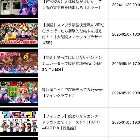
【迷宮校舎】人体模型が追いかけて
2024/11/29 20:
くる心霊学校を脱出しろ【ホラー】
【激闘】スマブラ最強決定戦をVIPだ
らけで行ったら衝撃的な結末を迎え
2025/02/07 18:
た！！【大乱闘スマッシュブラザー
ズSP】
【罰金】笑ってはいけないハンドシ
ミュレーターで腹筋崩壊www【Han
2025/05/16 17:
d Simulator】
隠れ鬼ごっこで喧嘩売ってみたwww
2024/05/10 20:
【マインクラフト】
【フィックラ】始まりからエンダー
ドラゴンまで｜シーズン1｜PART1
2025/01/05 19:
➡︎PART18【総集編】