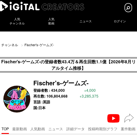
人気
人気
ニュース
ログイン
チャンネル
動画
チャンネル
Fischer's-ゲームズ-
Fischer's-ゲームズ-の登録者数43.4万＆再生回数1.1億【2026年8月リ
アルタイム推移】
Fischer's-ゲームズ-
登録者数 :
434,000
+4,000
再生数:
106,804,668
+3,285,375
言語 :英語
国:日本
TOP
最新動画
人気動画
ニュース
詳細データ
投稿時期別グラフ
案件動画