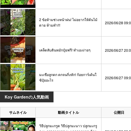
2 ข้อห้ามช่วงหน้าฝน! ไม่อยากให้ต้นไม้
2026/06/28 09:
ตาย ห้ามทำ!!!
เคล็ดลับดินหมักปุ๋ยฟรี! ทำเองง่ายๆ
2026/06/27 20:
มะเขือลูกดก ดกจนกิ่งหัก! ก้อยการ์เด้นใ
2026/06/27 09:
ช้ปุ๋ยอะไร
Koy Gardenの人気動画
サムネイル
動画タイトル
公開日
วิธีปลูกมะกรูด วิธีปลูกมะนาว ปลูกมะกรู