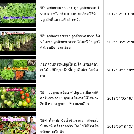
วิธีปลูกผักกะแยง(แขยง) ปลูกผักแขยง ใ
นกระถางบัว อธิบายแบบละเอียดวิธีที่1
2017/12/10 01:
ปลูกผักพื้นบ้าน ผักสวนครัว
วิธีปลูกผักกาดขาว ปลูกผักกาดขาวปลีพั
นธุ์เบา ปลูกผักกาดขาวปลีอินทรีย์ ปลูกใ
2021/03/21 21:
ห้สวยอธิบายละเอียด
7 ผักสวนครัวที่ปลูกในร่มได้ หรือแดดน้
อยได้ แก้ปัญหาพื้นที่ปลูกผักน้อย ไม่มีแ
2019/08/14 19:
ดด
วิธีการปลูกมะเขือเทศ ปลูกมะเขือเทศสี
ดาในกระถาง ปลูกมะเขือเทศให้ได้ผลผ
2019/01/05 18:
ลิตดี หวาน ลูกดก อธิบายละเอียด
วิธีทำน้ำหมัก ปุ๋ยน้ำชีวภาพจากผักผลไ
ม้เศษๆที่เหลือจากครัว โดยไม่ใช้หัวเชื้อ
2019/05/18 13:
หมักแบบเริ่มต้น