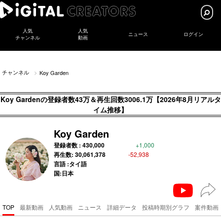
人気
人気
ニュース
ログイン
チャンネル
動画
チャンネル
Koy Garden
Koy Gardenの登録者数43万＆再生回数3006.1万【2026年8月リアルタ
イム推移】
Koy Garden
登録者数 :
430,000
+1,000
再生数:
30,061,378
-52,938
言語 :タイ語
国:日本
TOP
最新動画
人気動画
ニュース
詳細データ
投稿時期別グラフ
案件動画