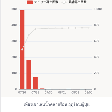
เที่ยวเขาเล่นน้ำคลายร้อน ฤดูร้อนญี่ปุ่น