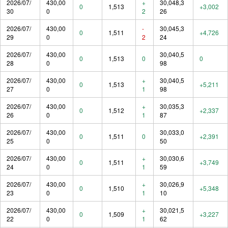
2026/07/
430,00
+
30,048,3
0
1,513
+3,002
30
0
2
26
2026/07/
430,00
-
30,045,3
0
1,511
+4,726
29
0
2
24
2026/07/
430,00
30,040,5
0
1,513
0
0
28
0
98
2026/07/
430,00
+
30,040,5
0
1,513
+5,211
27
0
1
98
2026/07/
430,00
+
30,035,3
0
1,512
+2,337
26
0
1
87
2026/07/
430,00
30,033,0
0
1,511
0
+2,391
25
0
50
2026/07/
430,00
+
30,030,6
0
1,511
+3,749
24
0
1
59
2026/07/
430,00
+
30,026,9
0
1,510
+5,348
23
0
1
10
2026/07/
430,00
+
30,021,5
0
1,509
+3,227
22
0
1
62