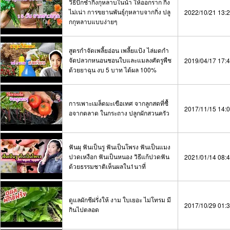
วิธีปักชำกิ่งกุหลาบในน้ำ ให้ออกราก กิ่ง
ไม่เน่า การขยานพันธุ์กุหลาบจากกิ่ง ปลู
2022/10/21 13:
กกุหลาบแบบง่ายๆ
สูตรกำจัดเพลี้ยอ่อน เพลี้ยแป้ง ไล่มดกำ
จัดปลวกหนอนชอนใบและแมลงศัตรูพืช
2019/04/17 17:
ด้วยยาฉุน งบ 5 บาท ได้ผล 100%
การเพาะเมล็ดมะเขือเทศ จากลูกสดที่ซื้
2017/11/15 14:
อจากตลาด ในกระถาง ปลูกผักสวนครัว
ฟันผุ ฟันเป็นรู ฟันเป็นโพรง ฟันเป็นแมง
ปวดเหงือก ฟันเป็นหนอง วิธีแก้ปวดฟัน
2021/01/14 08:
ด้วยธรรมชาติเห็นผลใน1นาที่
ดูแลผักชีฝรั่งให้ งาม ใบเยอะ ไม่โทรม มี
2017/10/29 01:
กินไปตลอด