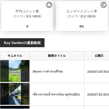
平均コメント数
エンゲージメント率
(ライブ／直近15動画)
(ライブ／直近15動画)
0
0%
Koy Gardenの最新動画
サムネイル
動画タイトル
公開日
อัพเดท การทำสวนที่ไทย
2026/07/26 09:
เที่ยวเขาเล่นน้ำคลายร้อน ฤดูร้อนญี่ปุ่น
2026/07/25 09: