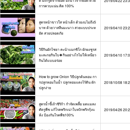
ด มะกรูดจากยอด มะนาวจากยอด ด้วย
2019/04/22 23:
การควบแน่น ติด 100%
สูตรหน้าขาวใส หน้าเด็ก ด้วยงบไม่ถึง5
บาท ด้วยวาสลีนมะนาว สวยแบบประห
2019/04/10 23:
ยัด สวยปลอดภัย
วิธีกินผักไชยา คะน้าแมกซิโก ผักผงชูรส
มะละกอกินใบ🍀กินอย่างไรไม่ให้เหนียว
2019/04/10 17:
กินได้แบบอร่อย
How to grow Onion วิธีปลูกต้นหอม กา
รปลูกหอมในน้ำ ปลูกหอมแดงไร้ดิน ผัก
2018/10/08 18:
ปลูกง่าย
สูตรน้ำขี้เถ้าซิริก้า กำจัดเพลี้ย มดแมลง
ศัตรูพืช แก้โรคพริกเน่าใบหงิกพริกกุ้งแ
2019/04/26 20:
ห้ง ป้องกันโรคพืช100%