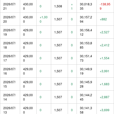
2026/07/
430,00
+
30,018,3
-138,95
0
1,508
21
0
1
35
9
2026/07/
430,00
+1,00
30,157,2
1,507
0
+882
20
0
0
94
2026/07/
429,00
30,156,4
0
1,507
0
+2,527
19
0
12
2026/07/
429,00
30,153,8
0
1,507
0
+2,412
18
0
85
2026/07/
429,00
30,151,4
0
1,507
0
+1,554
17
0
73
2026/07/
429,00
30,149,9
0
1,507
0
+3,991
16
0
19
2026/07/
429,00
30,145,9
0
1,507
0
+1,683
15
0
28
2026/07/
429,00
30,144,2
0
1,507
0
+2,887
14
0
45
2026/07/
429,00
30,141,3
0
1,507
0
+3,699
13
0
58