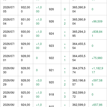
2026/07/
932,00
+1,0
365,390,9
926
0
0
05
0
00
04
2026/07/
931,00
+1,0
+
365,390,9
926
+96,509
04
0
00
2
04
2026/07/
930,00
+1,0
+
365,294,3
+838,84
924
03
0
00
1
95
1
2026/07/
929,00
+1,0
+
364,455,5
923
0
02
0
00
1
54
2026/07/
928,00
+
364,455,5
0
922
+75,980
01
0
1
54
2026/06/
928,00
+
364,379,5
+1,182,9
0
921
30
0
1
74
17
2026/06/
928,00
+3,0
+
363,196,6
+597,58
920
29
0
00
2
57
5
2026/06/
925,00
+1,0
+
362,599,0
918
0
28
0
00
3
72
2026/06/
924,00
+1,0
+
362,599,0
+657,86
915