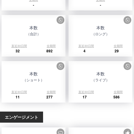
-
-
本数
本数
（合計）
（ロング）
直近30日間
全期間
直近30日間
全期間
32
892
4
29
本数
本数
（ショート）
（ライブ）
直近30日間
全期間
直近30日間
全期間
11
277
17
586
エンゲージメント