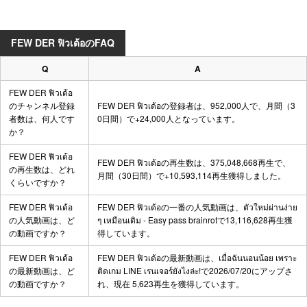
FEW DER ฟิวเด้อのFAQ
Q
A
FEW DER ฟิวเด้อ
のチャンネル登録
FEW DER ฟิวเด้อの登録者は、952,000人で、月間（3
者数は、何人です
0日間）で+24,000人となっています。
か？
FEW DER ฟิวเด้อ
FEW DER ฟิวเด้อの再生数は、375,048,668再生で、
の再生数は、どれ
月間（30日間）で+10,593,114再生獲得しました。
くらいですか？
FEW DER ฟิวเด้อ
FEW DER ฟิวเด้อの一番の人気動画は、
ตัวใหม่ผ่านง่าย
の人気動画は、ど
ๆ เหมือนเดิม - Easy pass brainrot
で13,116,628再生獲
の動画ですか？
得しています。
FEW DER ฟิวเด้อ
FEW DER ฟิวเด้อの最新動画は、
เมื่อฉันนอนน้อย เพราะ
の最新動画は、ど
ติดเกม LINE เรนเจอร์ยังไงล่ะ!
で2026/07/20にアップさ
の動画ですか？
れ、現在 5,623再生を獲得しています。