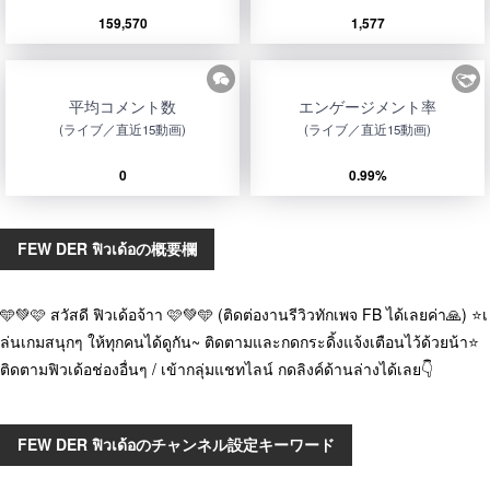
159,570
1,577
平均コメント数
エンゲージメント率
(ライブ／直近15動画)
(ライブ／直近15動画)
0
0.99%
FEW DER ฟิวเด้อの概要欄
🩵💚🩷 สวัสดี ฟิวเด้อจ้าา 🩷💚🩵 (ติดต่องานรีวิวทักเพจ FB ได้เลยค่า🙏) ⭐เ
ล่นเกมสนุกๆ ให้ทุกคนได้ดูกัน~ ติดตามและกดกระดิ้งแจ้งเตือนไว้ด้วยน้า⭐
ติดตามฟิวเด้อช่องอื่นๆ / เข้ากลุ่มแชทไลน์ กดลิงค์ด้านล่างได้เลย👇
FEW DER ฟิวเด้อのチャンネル設定キーワード