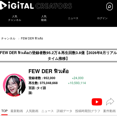
人気
人気
ニュース
ログイン
チャンネル
動画
FEW DER ฟิวเด้อ
チャンネル
FEW DER ฟิวเด้อの登録者数95.2万＆再生回数3.8億【2026年8月リアル
タイム推移】
FEW DER ฟิวเด้อ
登録者数 :
952,000
+24,000
再生数:
375,048,668
+10,593,114
言語 :タイ語
国:
TOP
最新動画
人気動画
ニュース
詳細データ
投稿時期別グラフ
案件動画