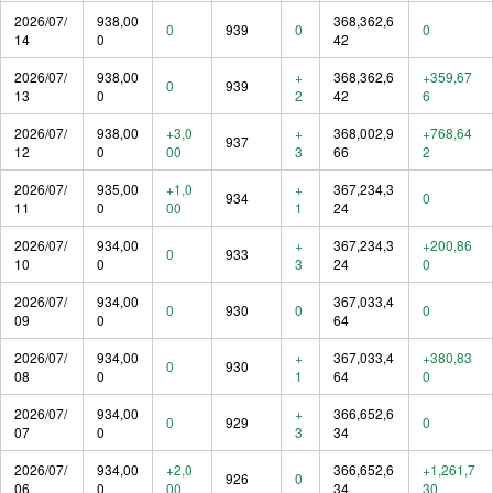
2026/07/
938,00
368,362,6
0
939
0
0
14
0
42
2026/07/
938,00
+
368,362,6
+359,67
0
939
13
0
2
42
6
2026/07/
938,00
+3,0
+
368,002,9
+768,64
937
12
0
00
3
66
2
2026/07/
935,00
+1,0
+
367,234,3
934
0
11
0
00
1
24
2026/07/
934,00
+
367,234,3
+200,86
0
933
10
0
3
24
0
2026/07/
934,00
367,033,4
0
930
0
0
09
0
64
2026/07/
934,00
+
367,033,4
+380,83
0
930
08
0
1
64
0
2026/07/
934,00
+
366,652,6
0
929
0
07
0
3
34
2026/07/
934,00
+2,0
366,652,6
+1,261,7
926
0
06
0
00
34
30