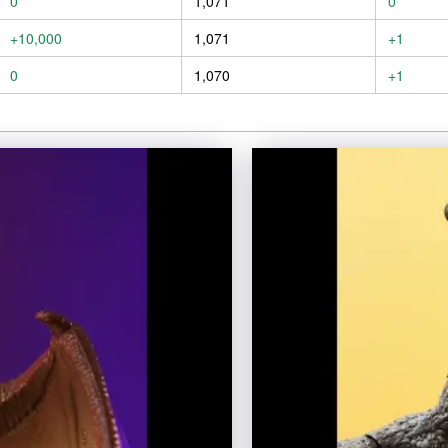
0
1,071
0
+10,000
1,071
+1
0
1,070
+1