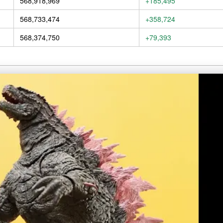
568,918,969
+185,495
568,733,474
+358,724
568,374,750
+79,393