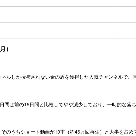
7月）
のチャンネルしか授与されない金の盾を獲得した人気チャンネルで、直
15日間は前の15日間と比較してやや減少しており、一時的な落
、そのうちショート動画が10本（約46万回再生）と大半を占