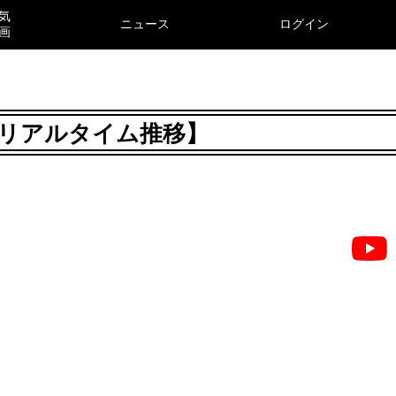
気
ニュース
ログイン
画
年8月リアルタイム推移】