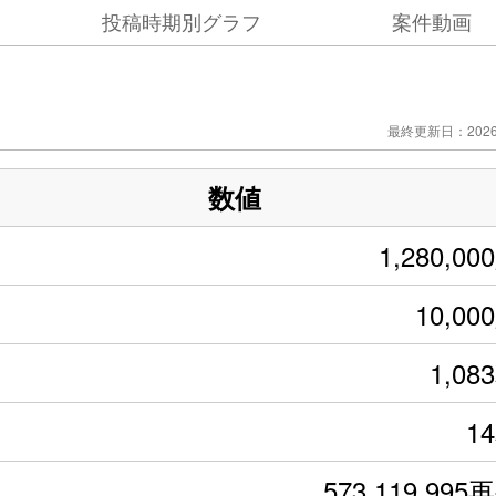
投稿時期別グラフ
案件動画
最終更新日：2026/
数値
1,280,00
10,00
1,08
1
573,119,995