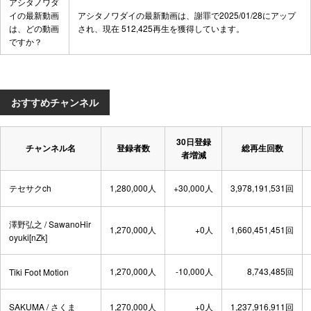
アシタノワダ
イの最新動画
アシタノワダイの最新動画は、
謝罪
で2025/01/28にアップ
は、どの動画
され、現在 512,425再生を獲得しています。
ですか？
おすすめチャンネル
30日登録
チャンネル名
登録者数
総再生回数
者増減
テセサクch
1,280,000人
+30,000人
3,978,191,531回
澤野弘之 / SawanoHir
1,270,000人
+0人
1,660,451,451回
oyuki[nZk]
1,270,000人
-10,000人
8,743,485回
Tiki Foot Motion
SAKUMA / さくま
1,270,000人
+0人
1,237,916,911回