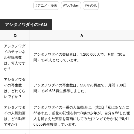
#アニメ・漫画
#YouTuber
#その他
アシタノワダイのFAQ
Q
A
アシタノワダ
イのチャンネ
アシタノワダイの登録者は、1,260,000人で、月間（30日
ル登録者数
間）で+0人となっています。
は、何人です
か？
アシタノワダ
イの再生数
アシタノワダイの再生数は、556,396再生で、月間（30日
は、どれくら
間）で+9,635再生獲得しました。
いですか？
アシタノワダ
アシタノワダイの一番の人気動画は、
(実話)「私はあなたに
イの人気動画
56された」前世の記憶を持つ3歳の少年が、自分を56した犯
は、どの動画
人を捕まえた実話を漫画にしてみた(マンガで分かる)
で8,41
ですか？
0,655再生獲得しています。