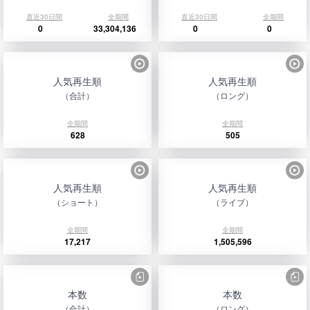
直近30日間
全期間
直近30日間
全期間
0
33,304,136
0
0
人気再生順
人気再生順
（合計）
（ロング）
全期間
全期間
628
505
人気再生順
人気再生順
（ショート）
（ライブ）
全期間
全期間
17,217
1,505,596
本数
本数
（合計）
（ロング）