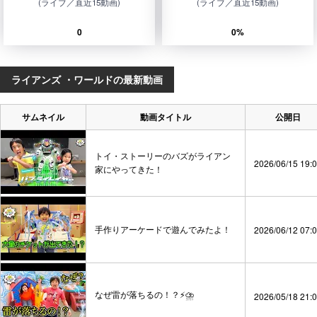
(ライブ／直近15動画)
(ライブ／直近15動画)
0
0%
ライアンズ ・ワールドの最新動画
サムネイル
動画タイトル
公開日
トイ・ストーリーのバズがライアン
2026/06/15 19:
家にやってきた！
手作りアーケードで遊んでみたよ！
2026/06/12 07:
なぜ雷が落ちるの！？⚡️⛈️
2026/05/18 21: