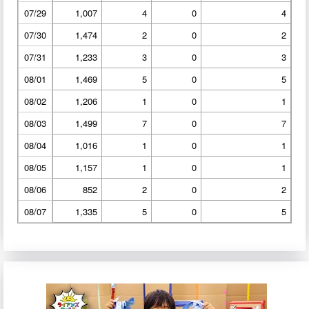
07/29
1,007
4
0
4
07/30
1,474
2
0
2
07/31
1,233
3
0
3
08/01
1,469
5
0
5
08/02
1,206
1
0
1
08/03
1,499
7
0
7
08/04
1,016
1
0
1
08/05
1,157
1
0
1
08/06
852
2
0
2
08/07
1,335
5
0
5