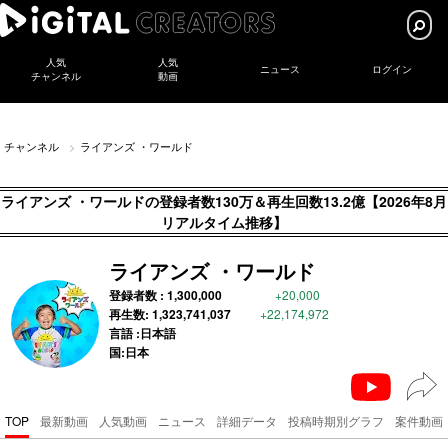
人気
人気
ニュース
ログイン
チャンネル
動画
チャンネル
ライアンズ ・ワールド
ライアンズ ・ワールドの登録者数130万＆再生回数13.2億【2026年8月
リアルタイム推移】
ライアンズ ・ワールド
登録者数 :
1,300,000
+20,000
再生数:
1,323,741,037
+22,174,972
言語 :日本語
国:日本
TOP
最新動画
人気動画
ニュース
詳細データ
投稿時期別グラフ
案件動画