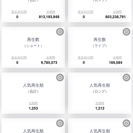
直近30日間
全期間
直近30日間
全期間
0
813,193,948
0
803,238,791
再生数
再生数
（ショート）
（ライブ）
直近30日間
全期間
直近30日間
全期間
0
9,785,573
0
169,584
人気再生順
人気再生順
（合計）
（ロング）
全期間
全期間
1,253
1,212
人気再生順
人気再生順