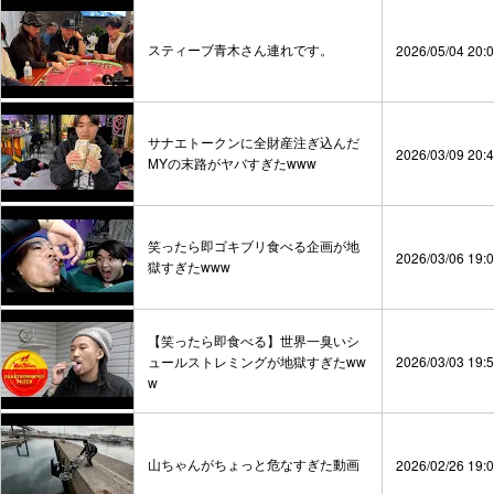
スティーブ青木さん連れです。
2026/05/04 20:
サナエトークンに全財産注ぎ込んだ
2026/03/09 20:
MYの末路がヤバすぎたwww
笑ったら即ゴキブリ食べる企画が地
2026/03/06 19:
獄すぎたwww
【笑ったら即食べる】世界一臭いシ
ュールストレミングが地獄すぎたww
2026/03/03 19:
w
山ちゃんがちょっと危なすぎた動画
2026/02/26 19: