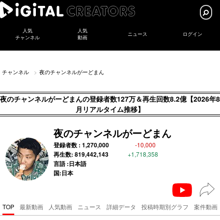
人気
人気
ニュース
ログイン
チャンネル
動画
チャンネル
夜のチャンネルがーどまん
夜のチャンネルがーどまんの登録者数127万＆再生回数8.2億【2026年8
月リアルタイム推移】
夜のチャンネルがーどまん
登録者数 :
1,270,000
-10,000
再生数:
819,442,143
+1,718,358
言語 :日本語
国:日本
TOP
最新動画
人気動画
ニュース
詳細データ
投稿時期別グラフ
案件動画