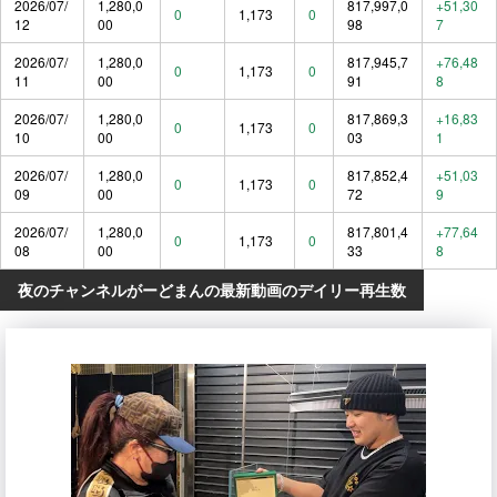
2026/07/
1,280,0
817,997,0
+51,30
0
1,173
0
12
00
98
7
2026/07/
1,280,0
817,945,7
+76,48
0
1,173
0
11
00
91
8
2026/07/
1,280,0
817,869,3
+16,83
0
1,173
0
10
00
03
1
2026/07/
1,280,0
817,852,4
+51,03
0
1,173
0
09
00
72
9
2026/07/
1,280,0
817,801,4
+77,64
0
1,173
0
08
00
33
8
夜のチャンネルがーどまんの最新動画のデイリー再生数