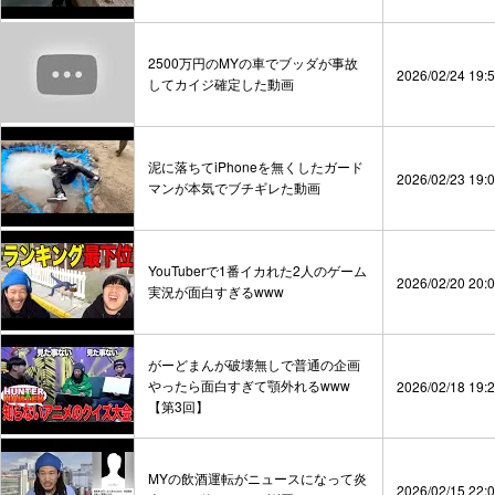
2500万円のMYの車でブッダが事故
2026/02/24 19:
してカイジ確定した動画
泥に落ちてiPhoneを無くしたガード
2026/02/23 19:
マンが本気でブチギレた動画
YouTuberで1番イカれた2人のゲーム
2026/02/20 20:
実況が面白すぎるwww
がーどまんが破壊無しで普通の企画
やったら面白すぎて顎外れるwww
2026/02/18 19:
【第3回】
MYの飲酒運転がニュースになって炎
2026/02/15 22: