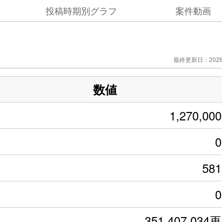
投稿時期別グラフ
案件動画
最終更新日：2026/
数値
1,270,00
58
351,407,034