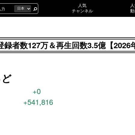
人気
人
チャンネル
動
者数127万＆再生回数3.5億【202
っど
+0
+541,816