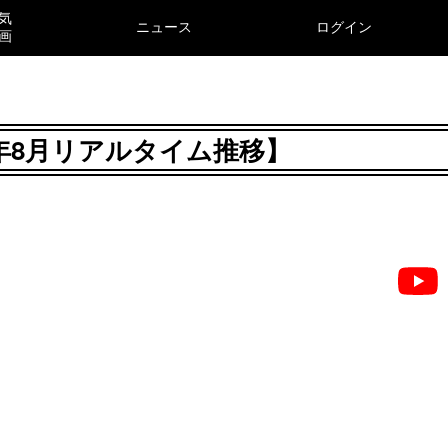
気
ニュース
ログイン
画
6年8月リアルタイム推移】