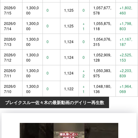
2026/0
1,300,0
1,057,677,
+1,802,
0
1,125
0
7/15
00
578
460
2026/0
1,300,0
+
1,055,875,
+1,798,
0
1,125
7/14
00
1
118
803
2026/0
1,300,0
1,054,076,
+1,167,
0
1,124
0
7/13
00
315
187
2026/0
1,300,0
1,052,909,
+2,525,
0
1,124
0
7/12
00
128
153
2026/0
1,300,0
+
1,050,383,
+2,203,
0
1,124
7/11
00
2
975
839
2026/0
1,300,0
+
1,048,180,
+1,964,
0
1,122
7/10
00
1
136
069
ブレイクスルー佐々木の最新動画のデイリー再生数