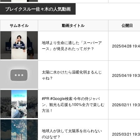
ブレイクスルー佐々木の人気動画
サムネイル
動画タイトル
公開日
地球より生命に適した「スーパーア
2025/04/28 19:
ース」が発見されたってガチ？
太陽に水かけたら温暖化弱まるんじ
2025/04/19 19:
ゃね？
#PR #Google検索 今年の侍ジャパ
ン、観光も応援も100%全力で楽しむ
2026/02/11 19:
方法！
地球人が決して太陽系を出られない
2025/03/21 19:
のはなぜ？