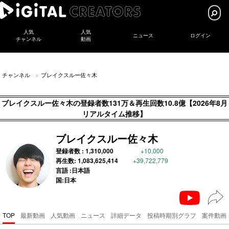
人気
人気
ニュース
ログイン
チャンネル
動画
チャンネル
ブレイクスルー佐々木
ブレイクスルー佐々木の登録者数131万＆再生回数10.8億【2026年8月
リアルタイム推移】
ブレイクスルー佐々木
登録者数 :
1,310,000
+10,000
再生数:
1,083,625,414
+39,722,779
言語 :日本語
国:日本
TOP
最新動画
人気動画
ニュース
詳細データ
投稿時期別グラフ
案件動画