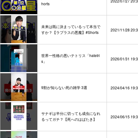
2022/07/27 20:
horts
未来は既に決まっているって本当で
2021/11/28 20:
すか？【ラプラスの悪魔】#Shorts
世界一性格の悪いテトリス「hatetri
2026/01/31 19:
s」
9割が知らない死の雑学 3選
2024/04/16 19:
サナギは半分に切っても成虫になれ
2024/06/15 19:
るってガチ？【死へのはばたき】