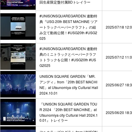
回生産限定盤付属BDトレイラー
#UNISONSQUAREGARDEN 連動特
典『USG 20th BEST MACHINE ツア
ートラックペーパークラフト』の組
2025/07/18 12:
み立て動画公開！#USG20th #USG2
025
#UNISONSQUAREGARDEN 連動特
典のミニトラックとペーパークラフ
2025/07/12 11:
トトラックを公開！#USG20th #US
G2025
UNISON SQUARE GARDEN「MR.
アンディ」from「20th BEST MACHI
2025/06/27 18:
NE」at Utsunomiya city Cultural Hall
2024.10.01
『UNISON SQUARE GARDEN TOU
R 2024 「20th BEST MACHINE」at
2025/06/20 18:
Utsunomiya city Cultural Hall 2024.1
0.01』トレイラー
フルカラープログラム from UNISON