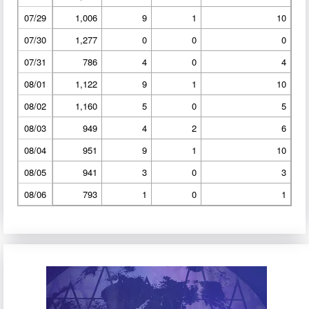
07/29
1,006
9
1
10
07/30
1,277
0
0
0
07/31
786
4
0
4
08/01
1,122
9
1
10
08/02
1,160
5
0
5
08/03
949
4
2
6
08/04
951
9
1
10
08/05
941
3
0
3
08/06
793
1
0
1