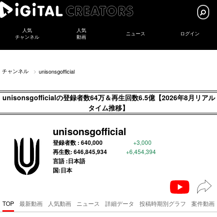
人気
人気
ニュース
ログイン
チャンネル
動画
チャンネル
unisonsgofficial
unisonsgofficialの登録者数64万＆再生回数6.5億【2026年8月リアル
タイム推移】
unisonsgofficial
登録者数 :
640,000
+3,000
再生数:
646,845,934
+6,454,394
言語 :日本語
国:日本
TOP
最新動画
人気動画
ニュース
詳細データ
投稿時期別グラフ
案件動画