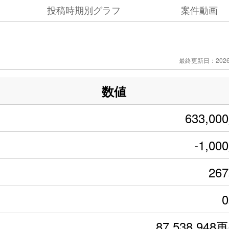
投稿時期別グラフ
案件動画
最終更新日：2026/
数値
633,00
-1,00
26
87,538,948