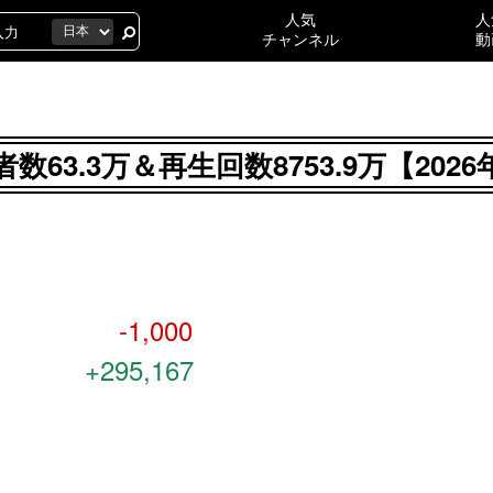
人気
人
チャンネル
動
録者数63.3万＆再生回数8753.9万【2
-1,000
+295,167