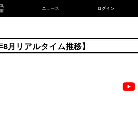
気
ニュース
ログイン
画
026年8月リアルタイム推移】