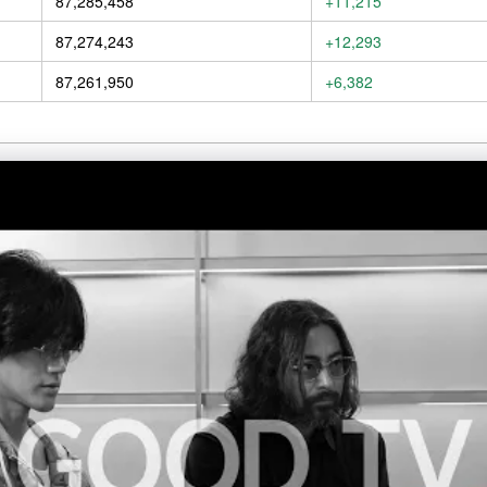
87,285,458
+11,215
87,274,243
+12,293
87,261,950
+6,382