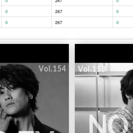
0
267
0
0
267
0
0
267
0