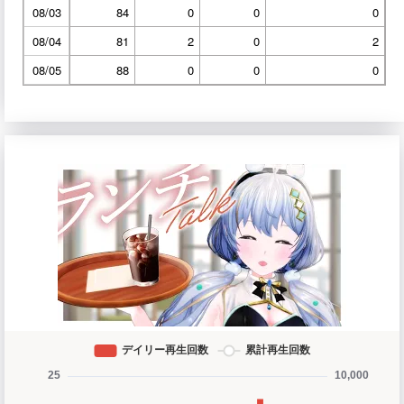
08/03
84
0
0
0
08/04
81
2
0
2
08/05
88
0
0
0