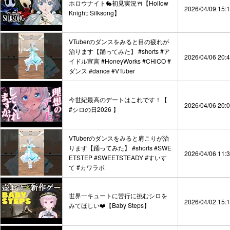
ホロウナイト🐇初見実況🍴【Hollow
2026/04/09 15:
Knight: Silksong】
VTuberのダンスをみると目の疲れが
治ります【踊ってみた】 #shorts #ア
2026/04/06 20:
イドル宣言 #HoneyWorks #CHiCO #
ダンス #dance #VTuber
今世紀最高のデートはこれです！【
2026/04/06 20:
#シロの日2026 】
VTuberのダンスをみると肩こりが治
ります【踊ってみた】 #shorts #SWE
2026/04/06 11:
ETSTEP #SWEETSTEADY #すいす
て #カワラボ
世界一キュートに苦行に挑むシロを
2026/04/02 15:
みてほしい❤️【Baby Steps】