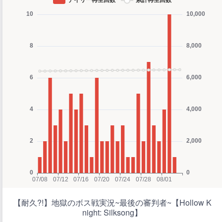
【耐久?!】地獄のボス戦実況~最後の審判者~【Hollow K
night: Silksong】