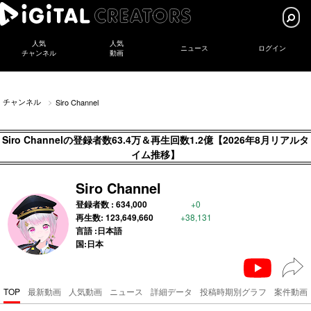
人気
人気
ニュース
ログイン
チャンネル
動画
チャンネル
Siro Channel
Siro Channelの登録者数63.4万＆再生回数1.2億【2026年8月リアルタ
イム推移】
Siro Channel
登録者数 :
634,000
+0
再生数:
123,649,660
+38,131
言語 :日本語
国:日本
TOP
最新動画
人気動画
ニュース
詳細データ
投稿時期別グラフ
案件動画