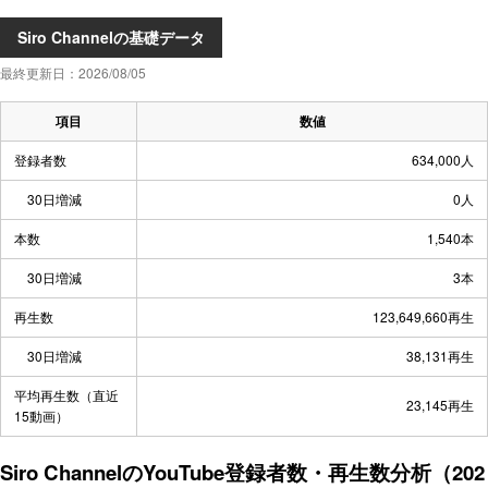
Siro Channelの基礎データ
最終更新日：2026/08/05
項目
数値
登録者数
634,000人
30日増減
0人
本数
1,540本
30日増減
3本
再生数
123,649,660再生
30日増減
38,131再生
平均再生数（直近
23,145再生
15動画）
Siro ChannelのYouTube登録者数・再生数分析（202