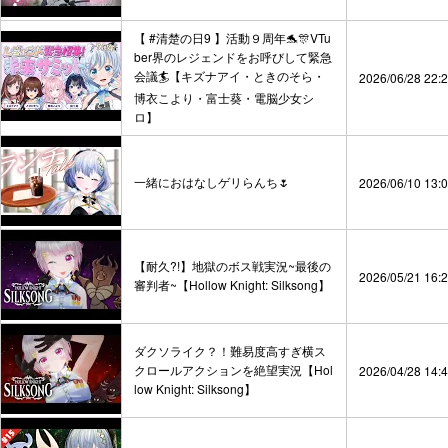
【 #清楚の日9 】活動９周年🐬🎊VTu
ber界のレジェンドをお呼びして緊急
会議🏄【キズナアイ・ときのそら・
2026/06/28 22:
博衣こより・富士葵・電脳少女シ
ロ】
一緒におはなしゲリらんち🌷
2026/06/10 13:
【耐久?!】地獄のボス戦実況~最後の
2026/05/21 16:
審判者~【Hollow Knight: Silksong】
ダクソライク？！難易度高すぎ横ス
クロールアクションを絶望実況【Hol
2026/04/28 14:
low Knight: Silksong】