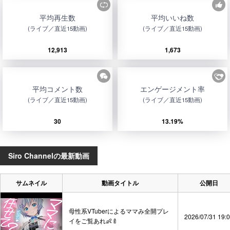
平均再生数
平均いいね数
(ライブ／直近15動画)
(ライブ／直近15動画)
12,913
1,673
平均コメント数
エンゲージメント率
(ライブ／直近15動画)
(ライブ／直近15動画)
30
13.19%
Siro Channelの最新動画
サムネイル
動画タイトル
公開日
母性系VTuberによるママみ全開プレ
2026/07/31 19:
イをご覧あれ👶🍼