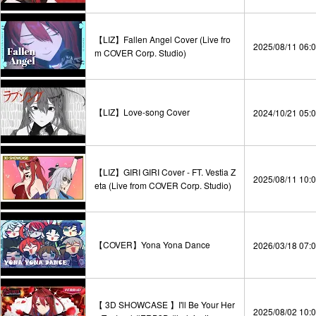
【LIZ】Fallen Angel Cover (Live fro
2025/08/11 06:
m COVER Corp. Studio)
【LIZ】Love-song Cover
2024/10/21 05:
【LIZ】GIRI GIRI Cover - FT. Vestia Z
2025/08/11 10:
eta (Live from COVER Corp. Studio)
【COVER】Yona Yona Dance
2026/03/18 07:
【 3D SHOWCASE 】I'll Be Your Her
2025/08/02 10: