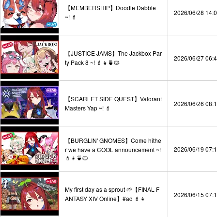
【MEMBERSHIP】Doodle Dabble
2026/06/28 14:
~! 💄
【JUSTICE JAMS】The Jackbox Par
2026/06/27 06:
ty Pack 8 ~! 💄👧🍵🐱
【SCARLET SIDE QUEST】Valorant
2026/06/26 08:
Masters Yap ~! 💄
【BURGLIN' GNOMES】Come hithe
2026/06/19 07:
r we have a COOL announcement ~!
💄👧🍵🐱
My first day as a sprout 🌱【FINAL F
2026/06/15 07:
ANTASY XIV Online】#ad 💄👧