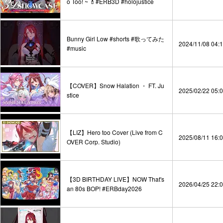
o Too! ~ 💄#ERB3D #holojustice
Bunny Girl Low #shorts #歌ってみた
2024/11/08 04:
#music
【COVER】Snow Halation ・ FT. Ju
2025/02/22 05:
stice
【LIZ】Hero too Cover (Live from C
2025/08/11 16:
OVER Corp. Studio)
【3D BIRTHDAY LIVE】NOW That's
2026/04/25 22:
an 80s BOP! #ERBday2026