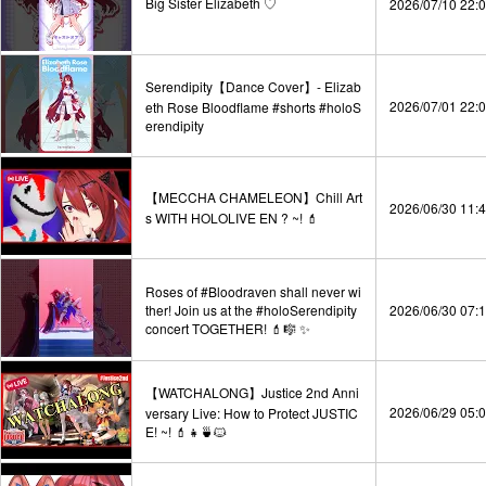
Big Sister Elizabeth ♡
2026/07/10 22:
Serendipity【Dance Cover】- Elizab
2026/07/01 22:
eth Rose Bloodflame #shorts #holoS
erendipity
【MECCHA CHAMELEON】Chill Art
2026/06/30 11:
s WITH HOLOLIVE EN ? ~! 💄
Roses of #Bloodraven shall never wi
ther! Join us at the #holoSerendipity
2026/06/30 07:
concert TOGETHER! 💄🎼 ✨
【WATCHALONG】Justice 2nd Anni
2026/06/29 05:
versary Live: How to Protect JUSTIC
E! ~! 💄👧🍵🐱