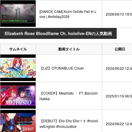
[DANCE CAM] Koini Ochite Fall In L
2026/06/10 19:
ove | #erbday2026
Elizabeth Rose Bloodflame Ch. hololive-ENの人気動画
サムネイル
動画タイトル
公開日
【LIZ】OTONABLUE Cover
2024/06/22 12:
【COVER】Mephisto ・ FT. Banzoin
2025/01/19 06:
Hakka
【DEBUT】Ello Ello Ello~! 💄 #hololi
2024/06/22 12:
veEnglish #holoJustice