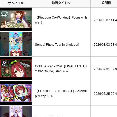
サムネイル
動画タイトル
公開日
【Kingdom Co-Working】Focus with
2026/08/07 11:
me 💄
Senpai Photo Tour in #holodori
2026/08/03 23:
Gold Saucer ???🌱【FINAL FANTAS
2026/07/31 07:
Y XIV Online】#ad 💄👧
【SCARLET SIDE QUEST】Serendi
2026/07/25 09:
pity Yap ~! 💄