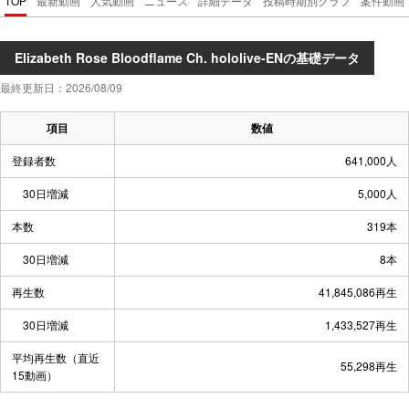
TOP
最新動画
人気動画
ニュース
詳細データ
投稿時期別グラフ
案件動画
Elizabeth Rose Bloodflame Ch. hololive-ENの基礎データ
最終更新日：2026/08/09
項目
数値
登録者数
641,000人
30日増減
5,000人
本数
319本
30日増減
8本
再生数
41,845,086再生
30日増減
1,433,527再生
平均再生数（直近
55,298再生
15動画）