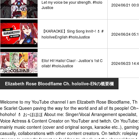
Let my voice be your strength. #holo
2024/06/21 00:
Justice
【KARAOKE】Sing Song Innit~! 💄 #
2024/06/24 05:
hololiveEnglish #holoJustice
Ello! Hi! Hallo! Ciao! - Justice’s 1st C
2024/06/23 14:
ollab! #holoJustice
Elizabeth Rose Bloodflame Ch. hololive-ENの概要欄
Welcome to my YouTube channel I am Elizabeth Rose Bloodflame, Th
e Scarlet Queen paving the way for the world and all of its people! Oh~
hohoho! 💄 お~ほほほ About me: Singer/Vocal Arrangement specialist,
Voice Actress & Content Creator on YouTuber and twitch. On YouTube:
mainly music content (cover and original songs, karaoke etc..), gaming
casually, collaborations with other content creators. On twitch: roleplay