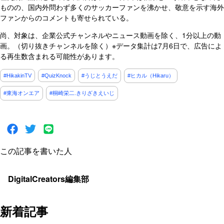
ものの、国内外問わず多くのサッカーファンを沸かせ、敬意を示す海外
ファンからのコメントも寄せられている。
尚、対象は、企業公式チャンネルやニュース動画を除く、1分以上の動
画。（切り抜きチャンネルを除く）※データ集計は7月6日で、広告によ
る再生数含まれる可能性があります。
#HikakinTV
#QuizKnock
#うじとうえだ
#ヒカル（Hikaru）
#東海オンエア
#桐崎栄二.きりざきえいじ
この記事を書いた人
DigitalCreators編集部
新着記事