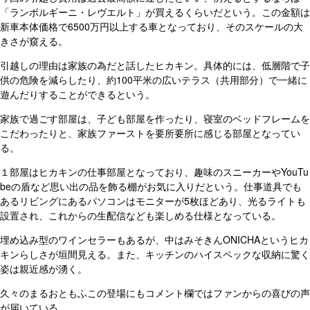
「ランボルギーニ・レヴエルト」が買えるくらいだという。この金額は
新車本体価格で6500万円以上する車となっており、そのスケールの大
きさが窺える。
引越しの理由は家族の為だと話したヒカキン。具体的には、低層階で子
供の危険を減らしたり、約100平米の広いテラス（共用部分）で一緒に
遊んだりすることができるという。
家族で過ごす部屋は、子ども部屋を作ったり、寝室のベッドフレームを
こだわったりと、家族ファーストを要所要所に感じる部屋となってい
る。
１部屋はヒカキンの仕事部屋となっており、趣味のスニーカーやYouTu
beの盾など思い出の品を飾る棚がお気に入りだという。仕事道具でも
あるリビングにあるパソコンはモニターが5枚ほどあり、光るライトも
設置され、これからの生配信なども楽しめる仕様となっている。
埋め込み型のワインセラーもあるが、中はみそきんONICHAというヒカ
キンらしさが垣間見える。また、キッチンのハイスペックな収納に驚く
姿は親近感が湧く。
久々のまるおともふこの登場にもコメント欄ではファンからの喜びの声
が届いている。