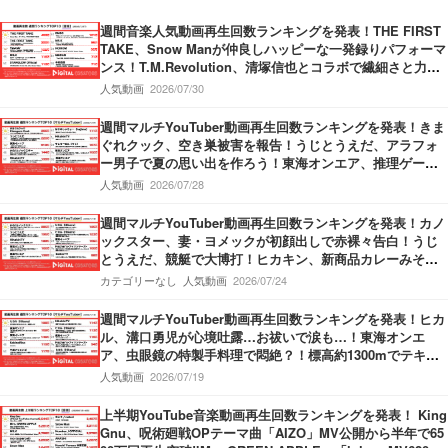
週間音楽人気動画再生回数ランキングを発表！THE FIRST
TAKE、Snow Manが仲良しハッピーな一発録りパフォーマ
ンス！T.M.Revolution、清塚信也とコラボで繊細さと力強
さ持ったパフォーマンスを披露！Vaundy、甲子園応援ソン
人気動画
2026/07/30
グMVで”熱”が炸裂！
週間マルチYouTuber動画再生回数ランキングを発表！きま
ぐれクック、空き巣被害を報告！うじとうえだ、アラフォ
ー男子で夏の思い出を作ろう！東海オンエア、推理ゲーム
でミラクル勃発！
人気動画
2026/07/28
週間マルチYouTuber動画再生回数ランキングを発表！カノ
ックスター、妻・ヨメックが初顔出しで赤裸々告白！うじ
とうえだ、競艇で大博打！ヒカキン、新商品カレーみそき
んの発売開始を報告！
カテゴリーなし
人気動画
2026/07/24
週間マルチYouTuber動画再生回数ランキングを発表！ヒカ
ル、溝口勇児が心境吐露…お祓いで涙も…！東海オンエ
ア、虫眼鏡の特製手料理で悶絶？！標高約1300mでテキー
ラがぶ飲み…果たしてどちらが酔うのか？！
人気動画
2026/07/19
上半期YouTube音楽動画再生回数ランキングを発表！ King
Gnu、呪術廻戦OPテーマ曲「AIZO」MV公開から半年で65