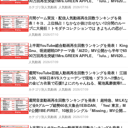
00万回再生突破‼Mrs.GREEN APPLE、「lulu.」MV6200
万回再生突破‼M!LK、「爆裂愛してる」第3位獲得‼
カテゴリ別人気動画
人気動画
2026/07/16
月間ゲーム実況・配信人気動画再生回数ランキングを発
表！キヨ、上位独占！なかなか抜け出せない12分間のルー
プに大発狂！トモダチコレクションでは きよちんの恋が動
き出す！盲目少女をぬいぐるみを使って救うホラーゲーム
人気動画
2026/07/10
も！
上半期YouTube総合動画再生回数ランキングを発表！ King
Gnu、呪術廻戦OPテーマ曲「AIZO」MV公開から半年で65
00万回再生突破‼Mrs.GREEN APPLE、「lulu.」MV6200
万回再生突破‼M!LK、「爆裂愛してる」第3位獲得‼
人気動画
2026/07/09
週間YouTube芸能人動画再生回数ランキングを発表！ 江頭
2:50、W杯日本VSスウェーデンで現地・ダラスへ‼懐かし
の金ピカ衣装で応援‼よにのちゃんねる、菊池風磨復帰‼神
楽坂のてんぷらの名店へ！捨て猫オーディション最終回公
カテゴリ別人気動画
人気動画
2026/07/09
開‼
週間音楽動画再生回数ランキングを発表！ 超特急、M!LKな
ど全9グループ総勢60名大集合‼EBiDAN、「Yes! 東京」M
V公開‼BE:FIRST、10枚目シングル「Missing」MV公開‼M
ove ver.＆Story ver.の2本立てMV‼THE FIRST TAKE、Kvi
カテゴリ別人気動画
人気動画
2026/07/09
Baba＆KREVA登場‼
上半期マルチYouTuber動画再生回数ランキングを発表！