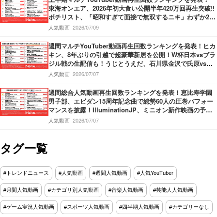
東海オンエア、2026年初大食い公開半年420万回再生突破‼
ボチリスト、「昭和すぎて面接で無双するニキ」わずか2ヶ
月で420万回再生‼うじとうえだ、100種類お酒図鑑ハワイ
人気動画
2026/07/09
編‼
週間マルチYouTuber動画再生回数ランキングを発表！ヒカ
キン、8年ぶりの引越で超豪華新居を公開！W杯日本vsブラ
ジル戦の生配信も！うじとうえだ、石川県金沢で氏原vsサ
カモトの大喧嘩勃発か!?
人気動画
2026/07/07
週間総合人気動画再生回数ランキングを発表！恵比寿学園
男子部、エビダン15周年記念曲で総勢60人の圧巻パフォー
マンスを披露！IlluminationJP、ミニオン新作映画の予告
を公開！ヒカキン、推定6500万円超の引越し費用!?新居を
人気動画
2026/07/07
大公開！
タグ一覧
#トレンドニュース
#人気動画
#週間人気動画
#人気YouTuber
#月間人気動画
#カテゴリ別人気動画
#音楽人気動画
#芸能人人気動画
#ゲーム実況人気動画
#スポーツ人気動画
#四半期人気動画
#カテゴリーなし