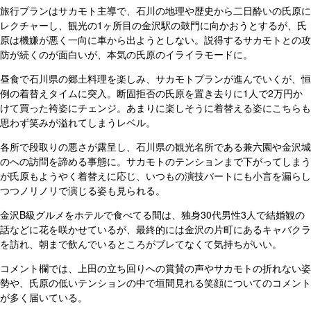
旅行プランはサカモト主導で、石川の地理や歴史から二日酔いの氏原に
レクチャーし、観光の1ヶ所目の金沢駅の鼓門に向かおうとするが、氏
原は機嫌が悪く一向に車から出ようとしない。説得するサカモトとの攻
防が続くのが面白いが、本気の氏原のイライラモードに。
昼食で石川県の郷土料理を楽しみ、サカモトプランが進んでいくが、恒
例の着替えタイムに突入。断固拒否の氏原を置き去りに1人で2万円か
けて買った袴姿にチェンジ。あまりに楽しそうに着替える姿にこちらも
思わず笑みが溢れてしまうレベル。
各所で段取りの悪さが露呈し、石川県の観光名所である兼六園や金沢城
のへの訪問を諦める事態に。サカモトのテンションまで下がってしまう
が氏原もようやく着替えに応じ、いつもの演技パートにも小言を漏らし
つつノリノリで演じる姿も見られる。
金沢B級グルメをホテルで食べてる間は、独身30代男性3人で結婚観の
話などに花を咲かせているが、最終的には金沢の片町にあるキャバクラ
を訪れ、朝まで飲んでいるところがブレてなくて気持ちがいい。
コメント欄では、上田の立ち回りへの賞賛の声やサカモトの折れない姿
勢や、氏原の低いテンションの中で垣間見れる笑顔についてのコメント
が多く届いている。