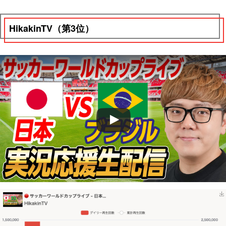
HikakinTV（第3位）