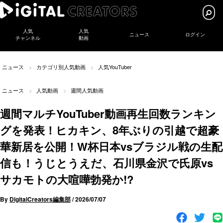
人気
人気
ニュース
ログイン
チャンネル
動画
ニュース
カテゴリ別人気動画
人気YouTuber
ニュース
人気動画
週間人気動画
週間マルチYouTuber動画再生回数ランキン
グを発表！ヒカキン、8年ぶりの引越で超豪
華新居を公開！W杯日本vsブラジル戦の生配
信も！うじとうえだ、石川県金沢で氏原vs
サカモトの大喧嘩勃発か!?
By
DigitalCreators編集部
/
2026/07/07