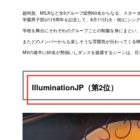
超特急、M!LKなど全9グループ総勢60名からなる、スター
学園男子部)の15周年を記念して、8月11日(火・祝)にシン
学校を舞台にそれぞれのグループごとの制服を身にまとい
またどのメンバーからも楽しそうな雰囲気が伝わってくる
MVの後半に60名が勢揃いしダンスを披露するシーンは、
IlluminationJP（第2位）