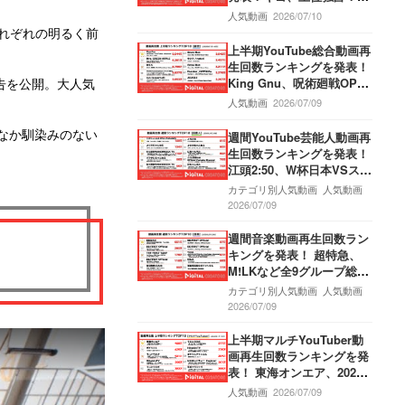
かなか抜け出せない12分間
人気動画
2026/07/10
のループに大発狂！トモダ
それぞれの明るく前
チコレクションでは きよち
上半期YouTube総合動画再
んの恋が動き出す！盲目少
生回数ランキングを発表！
女をぬいぐるみを使って救
King Gnu、呪術廻戦OPテ
告を公開。大人気
うホラーゲームも！
ーマ曲「AIZO」MV公開か
人気動画
2026/07/09
ら半年で6500万回再生突
破‼Mrs.GREEN APPLE、
なか馴染みのない
週間YouTube芸能人動画再
「lulu.」MV6200万回再生
生回数ランキングを発表！
突破‼M!LK、「爆裂愛して
江頭2:50、W杯日本VSスウ
る」第3位獲得‼
ェーデンで現地・ダラス
カテゴリ別人気動画
人気動画
へ‼懐かしの金ピカ衣装で
2026/07/09
応援‼よにのちゃんねる、
菊池風磨復帰‼神楽坂のて
週間音楽動画再生回数ラン
んぷらの名店へ！捨て猫オ
キングを発表！ 超特急、
ーディション最終回公開‼
M!LKなど全9グループ総勢
60名大集合‼EBiDAN、「Y
カテゴリ別人気動画
人気動画
es! 東京」MV公開‼BE:FIR
2026/07/09
ST、10枚目シングル「Mis
sing」MV公開‼Move ver.
上半期マルチYouTuber動
＆Story ver.の2本立てMV‼
画再生回数ランキングを発
THE FIRST TAKE、Kvi Ba
表！ 東海オンエア、2026
ba＆KREVA登場‼
年初大食い公開半年420万
人気動画
2026/07/09
回再生突破‼ボチリスト、