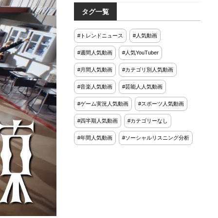
「昭和すぎて面接で無双す
タグ一覧
るニキ」わずか2ヶ月で420
万回再生‼うじとうえだ、1
00種類お酒図鑑ハワイ編‼
#トレンドニュース
#人気動画
#週間人気動画
#人気YouTuber
#月間人気動画
#カテゴリ別人気動画
#音楽人気動画
#芸能人人気動画
#ゲーム実況人気動画
#スポーツ人気動画
#四半期人気動画
#カテゴリーなし
#年間人気動画
#ソーシャルリスニング分析