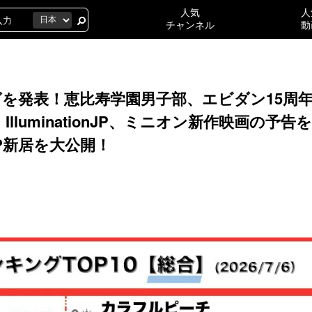
人気
人
チャンネル
動
を発表！恵比寿学園男子部、エビダン15周
luminationJP、ミニオン新作映画の予告
!?新居を大公開！