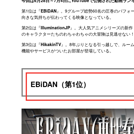
今回は6月28日～7月4日にYouTubeで公開された動画ラン
第1位は『
EBiDAN
』。9グループ総勢60名の圧巻のパフォ
向きな気持ちが伝わってくる映像となっている。
第2位は『
IlluminationJP
』。大人気アニメシリーズの新作
のキャラクターたちのわちゃわちゃの大冒険は見逃せない
第3位は『
HikakinTV
』。8年ぶりとなる引っ越しで、ルー
機能やサービスがついたお部屋が登場している。
EBiDAN（第1位）