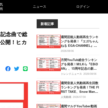
気
ニュース
ログイン
画
新着記事
年記念曲で総
週間芸能人動画再生ランキ
を公開！ヒカ
ングを発表！『エガちゃん
ねる EGA-CHANNEL』、
天獄辛（！？）麻婆刀削麺
2026/08/06
にチャレンジ！M!LKメン
バー2人のチャンネルが再
月間YouTub総合ランキン
始動で写真撮影！『中田敦
グを発表！M!LKら『EBiD
彦のYouTube大学 – NAKA
AN』、15周年記念の新曲
TA UNIVERSITY』、日本
「Yes!東京」のMVを公
トレンドニュース
2026/08/06
の円安についてわかりやす
開！『THE FIRST TAKE』
く解説！
では、T.M.Revolutionが
週間音楽人気動画再生回数
「HOT LIMIT」を披露！
ランキングを発表！THE FI
『SixTONES』新曲「マイ
RST TAKE、Snow Manが
オンリー」のMVを公開！
仲良しハッピーな一発録り
人気動画
2026/07/30
パフォーマンス！T.M.Rev
olution、清塚信也とコラ
週間マルチYouTuber動画