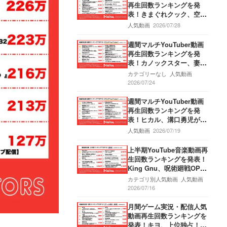
ボで繊細さと力強さ持った
再生回数ランキングを発
パフォーマンスを披露！Va
表！きまぐれクック、空き
undy、甲子園応援ソングM
巣被害を報告！うじとうえ
人気動画
2026/07/28
Vで”熱”が炸裂！
だ、アラフォー男子で夏の
思い出を作ろう！東海オン
週間マルチYouTuber動画
エア、推理ゲームでミラク
再生回数ランキングを発
ル勃発！
表！カノックスター、妻・
ヨメックが初顔出しで赤
カテゴリーなし
人気動画
裸々告白！うじとうえだ、
2026/07/24
競艇で大博打！ヒカキン、
新商品カレーみそきんの発
週間マルチYouTuber動画
売開始を報告！
再生回数ランキングを発
表！ヒカル、溝口勇児が心
境吐露…お祓いで涙も…！
人気動画
2026/07/19
東海オンエア、虫眼鏡の特
製手料理で悶絶？！標高約
上半期YouTube音楽動画再
1300mでテキーラがぶ飲
生回数ランキングを発表！
み…果たしてどちらが酔う
King Gnu、呪術廻戦OPテ
のか？！
ーマ曲「AIZO」MV公開か
カテゴリ別人気動画
人気動画
ら半年で6500万回再生突
2026/07/16
破‼Mrs.GREEN APPLE、
「lulu.」MV6200万回再生
月間ゲーム実況・配信人気
突破‼M!LK、「爆裂愛して
動画再生回数ランキングを
る」第3位獲得‼
発表！キヨ、上位独占！な