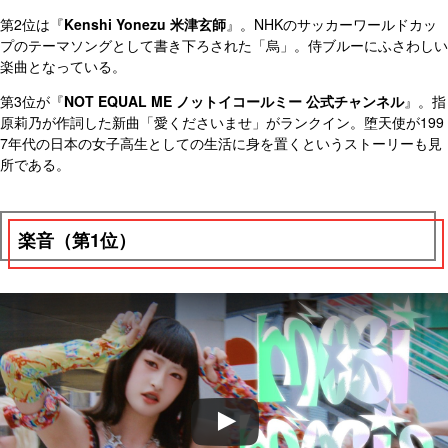
第2位は『
Kenshi Yonezu 米津玄師
』。NHKのサッカーワールドカッ
プのテーマソングとして書き下ろされた「烏」。侍ブルーにふさわしい
楽曲となっている。
第3位が『
NOT EQUAL ME ノットイコールミー 公式チャンネル
』。指
原莉乃が作詞した新曲「愛くださいませ」がランクイン。堕天使が199
7年代の日本の女子高生としての生活に身を置くというストーリーも見
所である。
楽音（第1位）