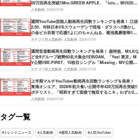
00万回再生突破‼Mrs.GREEN APPLE、「lulu.」MV6200
万回再生突破‼M!LK、「爆裂愛してる」第3位獲得‼
人気動画
2026/07/09
週間YouTube芸能人動画再生回数ランキングを発表！ 江頭
2:50、W杯日本VSスウェーデンで現地・ダラスへ‼懐かし
の金ピカ衣装で応援‼よにのちゃんねる、菊池風磨復帰‼神
楽坂のてんぷらの名店へ！捨て猫オーディション最終回公
カテゴリ別人気動画
人気動画
2026/07/09
開‼
週間音楽動画再生回数ランキングを発表！ 超特急、M!LKな
ど全9グループ総勢60名大集合‼EBiDAN、「Yes! 東京」M
V公開‼BE:FIRST、10枚目シングル「Missing」MV公開‼M
ove ver.＆Story ver.の2本立てMV‼THE FIRST TAKE、Kvi
カテゴリ別人気動画
人気動画
2026/07/09
Baba＆KREVA登場‼
上半期マルチYouTuber動画再生回数ランキングを発表！
東海オンエア、2026年初大食い公開半年420万回再生突破‼
ボチリスト、「昭和すぎて面接で無双するニキ」わずか2ヶ
月で420万回再生‼うじとうえだ、100種類お酒図鑑ハワイ
人気動画
2026/07/09
編‼
タグ一覧
#トレンドニュース
#人気動画
#週間人気動画
#人気YouTuber