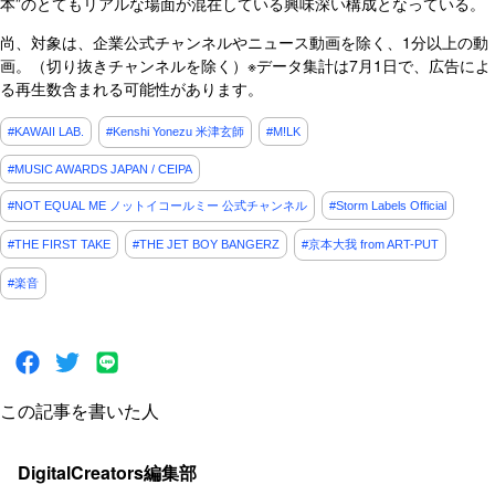
本”のとてもリアルな場面が混在している興味深い構成となっている。
尚、対象は、企業公式チャンネルやニュース動画を除く、1分以上の動
画。（切り抜きチャンネルを除く）※データ集計は7月1日で、広告によ
る再生数含まれる可能性があります。
#KAWAII LAB.
#Kenshi Yonezu 米津玄師
#M!LK
#MUSIC AWARDS JAPAN / CEIPA
#NOT EQUAL ME ノットイコールミー 公式チャンネル
#Storm Labels Official
#THE FIRST TAKE
#THE JET BOY BANGERZ
#京本大我 from ART-PUT
#楽音
この記事を書いた人
DigitalCreators編集部