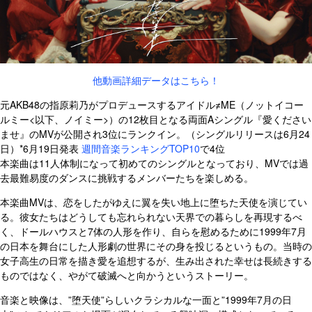
他動画詳細データはこちら！
元AKB48の指原莉乃がプロデュースするアイドル≠ME（ノットイコー
ルミー<以下、ノイミー>）の12枚目となる両面Aシングル『愛ください
ませ』のMVが公開され3位にランクイン。（シングルリリースは6月24
日）*6月19日発表
週間音楽ランキングTOP10
で4位
本楽曲は11人体制になって初めてのシングルとなっており、MVでは過
去最難易度のダンスに挑戦するメンバーたちを楽しめる。
本楽曲MVは、恋をしたがゆえに翼を失い地上に堕ちた天使を演じてい
る。彼女たちはどうしても忘れられない天界での暮らしを再現するべ
く、ドールハウスと7体の人形を作り、自らを慰めるために1999年7月
の日本を舞台にした人形劇の世界にその身を投じるというもの。当時の
女子高生の日常を描き愛を追想するが、生み出された幸せは長続きする
ものではなく、やがて破滅へと向かうというストーリー。
音楽と映像は、”堕天使”らしいクラシカルな一面と”1999年7月の日