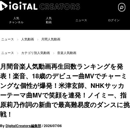
人気
人気
ニュース
ログイン
チャンネル
動画
ニュース
人気動画
月間人気動画
ニュース
カテゴリ別人気動画
音楽人気動画
月間音楽人気動画再生回数ランキングを発
表！楽音、18歳のデビュー曲MVでチャーミ
ングな個性が爆発！米津玄師、NHKサッカ
ーテーマ曲MVで笑顔を連発！ノイミー、指
原莉乃作詞の新曲で最高難易度のダンスに挑
戦！
By
DigitalCreators編集部
/
2026/07/06