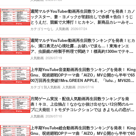
週間マルチYouTuber動画再生回数ランキングを発表！カノ
ックスター、妻・ヨメックが初顔出しで赤裸々告白！うじ
とうえだ、競艇で大博打！ヒカキン、新商品カレーみそき
んの発売開始を報告！
カテゴリーなし
人気動画
2026/07/24
週間マルチYouTuber動画再生回数ランキングを発表！ヒカ
ル、溝口勇児が心境吐露…お祓いで涙も…！東海オンエ
ア、虫眼鏡の特製手料理で悶絶？！標高約1300mでテキー
ラがぶ飲み…果たしてどちらが酔うのか？！
人気動画
2026/07/19
上半期YouTube音楽動画再生回数ランキングを発表！ King
Gnu、呪術廻戦OPテーマ曲「AIZO」MV公開から半年で65
00万回再生突破‼Mrs.GREEN APPLE、「lulu.」MV6200
万回再生突破‼M!LK、「爆裂愛してる」第3位獲得‼
カテゴリ別人気動画
人気動画
2026/07/16
月間ゲーム実況・配信人気動画再生回数ランキングを発
表！キヨ、上位独占！なかなか抜け出せない12分間のルー
プに大発狂！トモダチコレクションでは きよちんの恋が動
き出す！盲目少女をぬいぐるみを使って救うホラーゲーム
人気動画
2026/07/10
も！
上半期YouTube総合動画再生回数ランキングを発表！ King
Gnu、呪術廻戦OPテーマ曲「AIZO」MV公開から半年で65