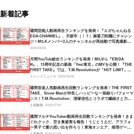
新着記事
週間芸能人動画再生ランキングを発表！『エガちゃんねる
EGA-CHANNEL』、天獄辛（！？）麻婆刀削麺にチャレン
ジ！M!LKメンバー2人のチャンネルが再始動で写真撮影！
『中田敦彦のYouTube大学 – NAKATA UNIVERSITY』、日
2026/08/06
本の円安についてわかりやすく解説！
月間YouTub総合ランキングを発表！M!LKら『EBiDA
N』、15周年記念の新曲「Yes!東京」のMVを公開！『THE
FIRST TAKE』では、T.M.Revolutionが「HOT LIMIT」を
披露！『SixTONES』新曲「マイオンリー」のMVを公開！
トレンドニュース
2026/08/06
週間音楽人気動画再生回数ランキングを発表！THE FIRST
TAKE、Snow Manが仲良しハッピーな一発録りパフォーマ
ンス！T.M.Revolution、清塚信也とコラボで繊細さと力強
さ持ったパフォーマンスを披露！Vaundy、甲子園応援ソン
人気動画
2026/07/30
グMVで”熱”が炸裂！
週間マルチYouTuber動画再生回数ランキングを発表！きま
ぐれクック、空き巣被害を報告！うじとうえだ、アラフォ
ー男子で夏の思い出を作ろう！東海オンエア、推理ゲーム
でミラクル勃発！
人気動画
2026/07/28