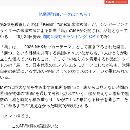
他動画詳細データはこちら！
第2位を獲得したのは『Kenshi Yonezu 米津玄師』だ。シンガーソング
ライターの米津玄師による新曲「烏」のMVが公開され、話題となって
いる。 *
6月25日発表
週間音楽動画ランキングTOP10
で2位
「烏」は、「2026 NHKサッカーテーマ」として書き下ろされた楽曲。
「勝つ」という目標を共有する集団の中にいながらも、1人ひとりが独
立した個人でいられること、そしてその在り方を肯定する作品だ。タイ
トルの「烏」は、日本代表のエンブレムをモチーフにしながらも、米津
自身の身近にいる“気安い存在”としてのカラスのイメージが重ねられて
いる。
MVでは巨大な船を生み出す造船所を舞台に、表からは見えない時間の
蓄積が物体の“断面”を通して可視化されていく。船が見えない場所で無
数の工程と時間が積み重なり、やがて1つの形になる様子を通じて、そ
こに至るまでの“見えなかった時間”が表現される。
コメント欄では、
このMV米津の笑顔多いな