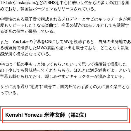
TikTokやInstagramなどのSNSを中心に若い世代からの多くの注目を集
めており、韓国語バージョンもリリースされている。
中毒性のある電子音で構成されるメロディーとサビのキャッチーさが何
度もリピートしたくなる楽曲で、今回のMVではモデルとしても活躍す
る楽音の個性が爆発している。
また、YouTubeの字幕をONにしてMVを視聴すると、自身の出身地であ
る横須賀で撮影したMVの裏話や思い出を載せており、どことなく親近
感が湧く構成となっている。
中には「私の事もっと知ってもらいたいって思って横須賀で撮影した
の！少しでも興味持ってくれたらもう、ほんとに満足満腹だよ」という
字幕も載せられており、親しみやすいキャラクターが滲み出ている。
サビにある通り”電波”に載せて、国内外問わず多くの人に届く楽曲とな
っている。
Kenshi Yonezu 米津玄師（第2位）