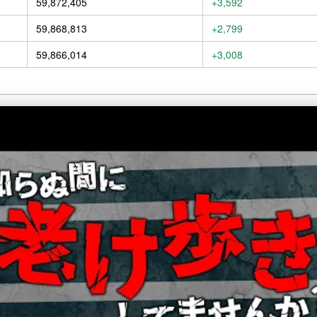
59,872,405
+3,592
59,868,813
+2,799
59,866,014
+3,008