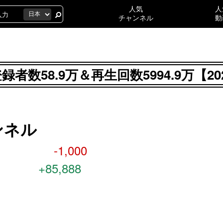
人気
人
チャンネル
動
録者数58.9万＆再生回数5994.9万【
ンネル
-1,000
+85,888