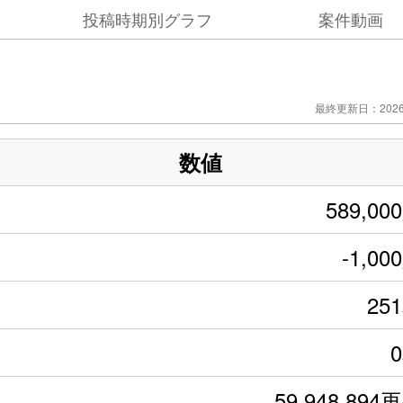
投稿時期別グラフ
案件動画
最終更新日：2026/
数値
589,00
-1,00
25
59,948,894