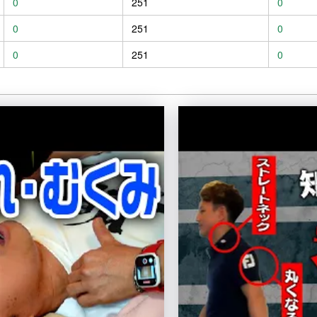
0
251
0
0
251
0
0
251
0