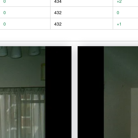
0
434
+2
0
432
0
0
432
+1