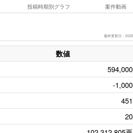
投稿時期別グラフ
案件動画
最終更新日：2026/
数値
594,00
-1,00
45
2
102,312,805