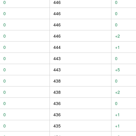
0
446
0
0
446
0
0
446
0
0
446
+2
0
444
+1
0
443
0
0
443
+5
0
438
0
0
438
+2
0
436
0
0
436
+1
0
435
+1