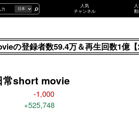
人気
人
チャンネル
動
movieの登録者数59.4万＆再生回数1
hort movie
-1,000
+525,748