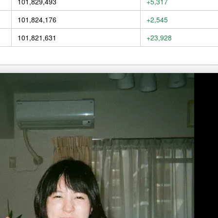
101,829,493
+5,317
101,824,176
+2,545
101,821,631
+23,928