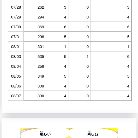
07/28
262
3
0
3
07/29
294
4
0
4
07/30
369
6
0
6
07/31
236
5
0
5
08/01
301
1
0
1
08/03
535
5
1
6
08/04
256
4
0
4
08/05
349
5
0
5
08/06
309
4
0
4
08/07
330
4
0
4