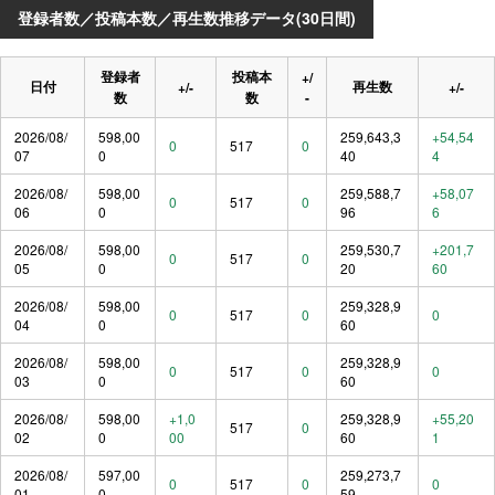
登録者数／投稿本数／再生数推移データ(30日間)
登録者
投稿本
+/
日付
再生数
+/-
+/-
数
数
-
2026/08/
598,00
259,643,3
+54,54
0
517
0
07
0
40
4
2026/08/
598,00
259,588,7
+58,07
0
517
0
06
0
96
6
2026/08/
598,00
259,530,7
+201,7
0
517
0
05
0
20
60
2026/08/
598,00
259,328,9
0
517
0
0
04
0
60
2026/08/
598,00
259,328,9
0
517
0
0
03
0
60
2026/08/
598,00
+1,0
259,328,9
+55,20
517
0
02
0
00
60
1
2026/08/
597,00
259,273,7
0
517
0
0
01
0
59