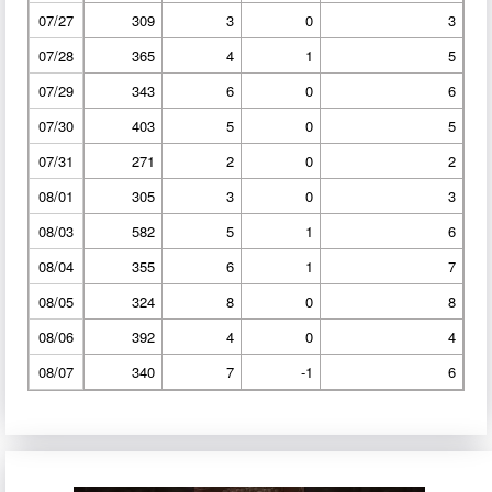
07/27
309
3
0
3
07/28
365
4
1
5
07/29
343
6
0
6
07/30
403
5
0
5
07/31
271
2
0
2
08/01
305
3
0
3
08/03
582
5
1
6
08/04
355
6
1
7
08/05
324
8
0
8
08/06
392
4
0
4
08/07
340
7
-1
6