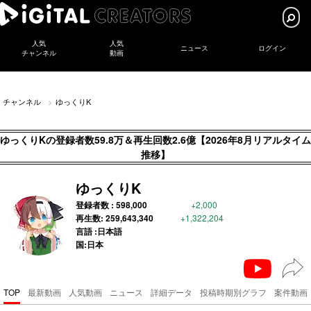
人気
人気
ニュース
ログイン
チャンネル
動画
チャンネル
ゆっくりK
ゆっくりKの登録者数59.8万＆再生回数2.6億【2026年8月リアルタイム
推移】
ゆっくりK
登録者数 :
598,000
+2,000
再生数:
259,643,340
+1,322,204
言語 :日本語
国:日本
TOP
最新動画
人気動画
ニュース
詳細データ
投稿時期別グラフ
案件動画