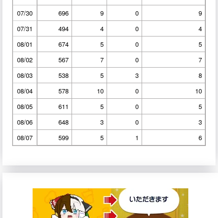
07/30
696
9
0
9
07/31
494
4
0
4
08/01
674
5
0
5
08/02
567
7
0
7
08/03
538
5
3
8
08/04
578
10
0
10
08/05
611
5
0
5
08/06
648
3
0
3
08/07
599
5
1
6