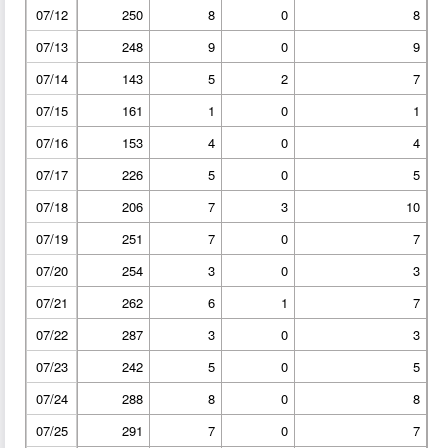
07/12
250
8
0
8
07/13
248
9
0
9
07/14
143
5
2
7
07/15
161
1
0
1
07/16
153
4
0
4
07/17
226
5
0
5
07/18
206
7
3
10
07/19
251
7
0
7
07/20
254
3
0
3
07/21
262
6
1
7
07/22
287
3
0
3
07/23
242
5
0
5
07/24
288
8
0
8
07/25
291
7
0
7