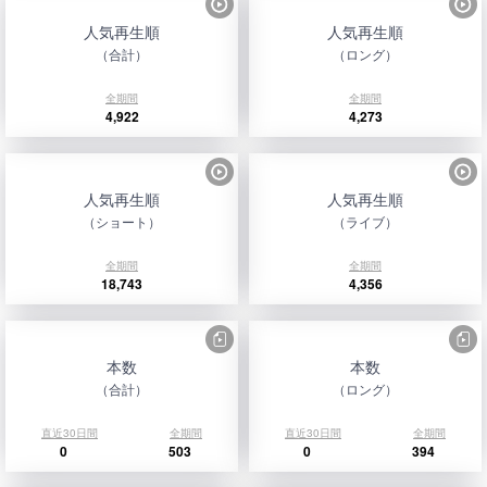
人気再生順
人気再生順
（合計）
（ロング）
全期間
全期間
4,922
4,273
人気再生順
人気再生順
（ショート）
（ライブ）
全期間
全期間
18,743
4,356
本数
本数
（合計）
（ロング）
直近30日間
全期間
直近30日間
全期間
0
503
0
394