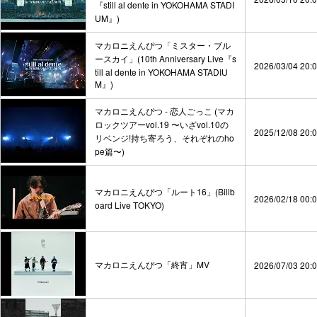
『still al dente in YOKOHAMA STADI
UM』)
マカロニえんぴつ「ミスター・ブル
ースカイ」(10th Anniversary Live『s
2026/03/04 20:
till al dente in YOKOHAMA STADIU
M』)
マカロニえんぴつ - 恋人ごっこ (マカ
ロックツアーvol.19 〜いざvol.10の
2025/12/08 20:
リベンジ!持ち寄ろう、それぞれのho
pe篇〜)
マカロニえんぴつ「ルート16」(Billb
2026/02/18 00:
oard Live TOKYO)
マカロニえんぴつ「終宵」MV
2026/07/03 20: