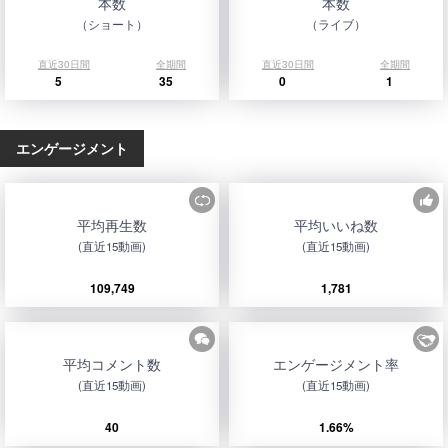
本数
本数
（ショート）
（ライブ）
直近30日間
全期間
直近30日間
全期間
5
35
0
1
エンゲージメント
平均再生数
平均いいね数
(直近15動画)
(直近15動画)
109,749
1,781
平均コメント数
エンゲージメント率
(直近15動画)
(直近15動画)
40
1.66%