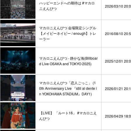
ハッピーエンドへの期待は #マカロ
2026/03/10 20:
ニえんぴつ
マカロニえんぴつ 会場限定シングル
【メイビーネイビー / enough】トレ
2016/08/10 20:
ーラー
マカロニえんぴつ - 静かな海(Billboar
2025/12/01 20:
d Live OSAKA and TOKYO 2025)
マカロニえんぴつ「恋人ごっこ」 (1
0th Anniversary Live 『still al dente i
2026/01/21 20:
n YOKOHAMA STADIUM』DAY1)
【LIVE】 「ルート16」 #マカロニえ
2026/04/29 18:
んぴつ