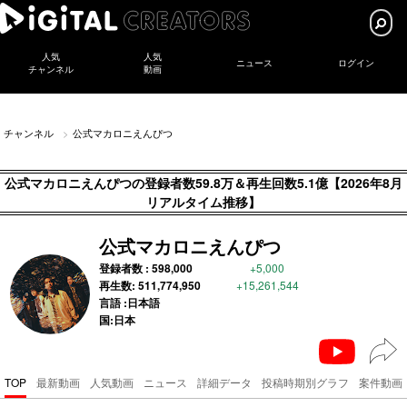
人気
人気
ニュース
ログイン
チャンネル
動画
チャンネル
公式マカロニえんぴつ
公式マカロニえんぴつの登録者数59.8万＆再生回数5.1億【2026年8月
リアルタイム推移】
公式マカロニえんぴつ
登録者数 :
598,000
+5,000
再生数:
511,774,950
+15,261,544
言語 :日本語
国:日本
TOP
最新動画
人気動画
ニュース
詳細データ
投稿時期別グラフ
案件動画