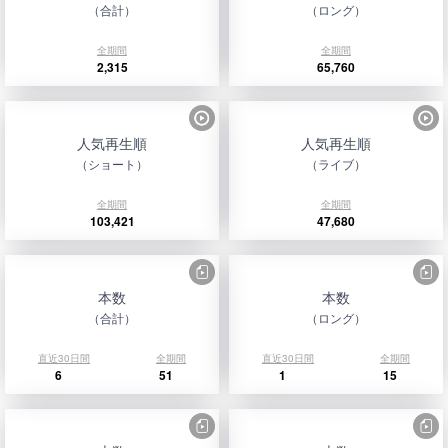
（合計）
（ロング）
全期間
全期間
2,315
65,760
人気再生順
人気再生順
（ショート）
（ライブ）
全期間
全期間
103,421
47,680
本数
本数
（合計）
（ロング）
直近30日間
全期間
直近30日間
全期間
6
51
1
15