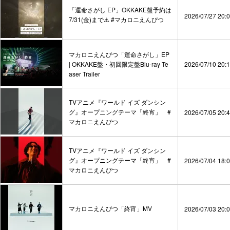
「運命さがし EP」OKKAKE盤予約は
2026/07/27 20:
7/31(金)まで⚠️ #マカロニえんぴつ
マカロニえんぴつ「運命さがし」EP
| OKKAKE盤・初回限定盤Blu-ray Te
2026/07/10 20:
aser Trailer
TVアニメ『ワールド イズ ダンシン
グ』オープニングテーマ「終宵」 #
2026/07/05 20:
マカロニえんぴつ
TVアニメ『ワールド イズ ダンシン
グ』オープニングテーマ「終宵」 #
2026/07/04 18:
マカロニえんぴつ
マカロニえんぴつ「終宵」MV
2026/07/03 20: