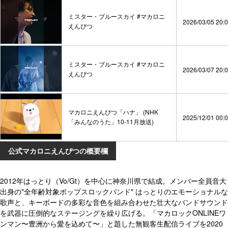
ミスター・ブルースカイ #マカロニ
2026/03/05 20:
えんぴつ
ミスター・ブルースカイ #マカロニ
2026/03/07 20:
えんぴつ
マカロニえんぴつ「ハナ」 (NHK
2025/12/01 00:
「みんなのうた」10-11月放送)
公式マカロニえんぴつの概要欄
2012年はっとり（Vo/Gt）を中心に神奈川県で結成。メンバー全員音大
出身の"全年齢対象ポップスロックバンド" はっとりのエモーショナルな
歌声と、キーボードの多彩な音色を組み合わせた壮大なバンドサウンド
を武器に圧倒的なステージングを繰り広げる。「マカロックONLINEワ
ンマン〜豊洲から愛を込めて〜」と題した無観客生配信ライブを2020