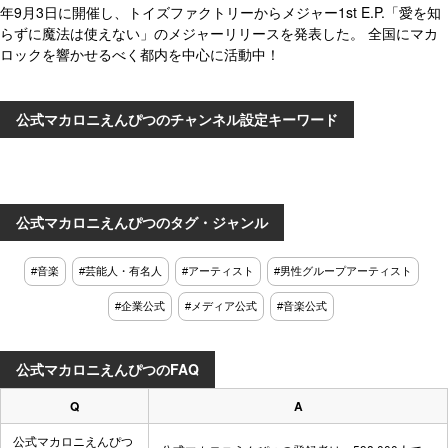
年9月3日に開催し、トイズファクトリーからメジャー1st E.P.「愛を知
らずに魔法は使えない」のメジャーリリースを発表した。 全国にマカ
ロックを響かせるべく都内を中心に活動中！
公式マカロニえんぴつのチャンネル設定キーワード
公式マカロニえんぴつのタグ・ジャンル
#音楽
#芸能人・有名人
#アーティスト
#男性グループアーティスト
#企業公式
#メディア公式
#音楽公式
公式マカロニえんぴつのFAQ
Q
A
公式マカロニえんぴつ