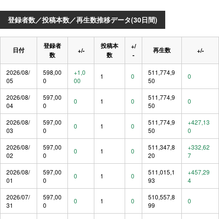
登録者数／投稿本数／再生数推移データ(30日間)
登録者
投稿本
+/
日付
再生数
+/-
+/-
数
数
-
2026/08/
598,00
+1,0
511,774,9
1
0
0
05
0
00
50
2026/08/
597,00
511,774,9
0
1
0
0
04
0
50
2026/08/
597,00
511,774,9
+427,13
0
1
0
03
0
50
0
2026/08/
597,00
511,347,8
+332,62
0
1
0
02
0
20
7
2026/08/
597,00
511,015,1
+457,29
0
1
0
01
0
93
4
2026/07/
597,00
510,557,8
0
1
0
0
31
0
99