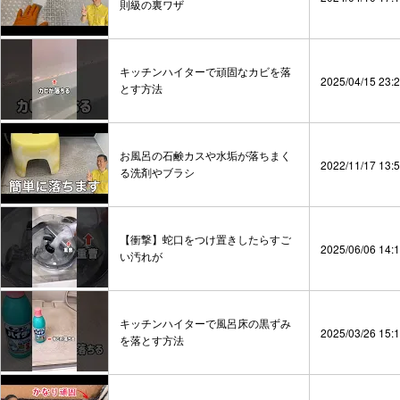
則級の裏ワザ
キッチンハイターで頑固なカビを落
2025/04/15 23:
とす方法
お風呂の石鹸カスや水垢が落ちまく
2022/11/17 13:
る洗剤やブラシ
【衝撃】蛇口をつけ置きしたらすご
2025/06/06 14:
い汚れが
キッチンハイターで風呂床の黒ずみ
2025/03/26 15:
を落とす方法