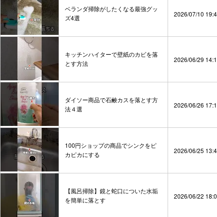
ベランダ掃除がしたくなる最強グッ
2026/07/10 19:
ズ4選
キッチンハイターで壁紙のカビを落
2026/06/29 14:
とす方法
ダイソー商品で石鹸カスを落とす方
2026/06/26 17:
法４選
100円ショップの商品でシンクをピ
2026/06/25 13:
カピカにする
【風呂掃除】鏡と蛇口についた水垢
2026/06/22 18:
を簡単に落とす