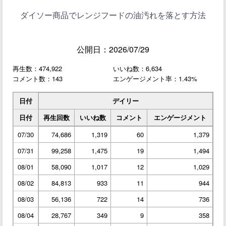
ダイソー商品でレンジフードの油汚れを落とす方法
公開日：2026/07/29
再生数：474,922
いいね数：6,634
コメント数：143
エンゲージメント率：1.43%
日付
デイリー
日付
再生回数
いいね数
コメント
エンゲージメント
07/30
74,686
1,319
60
1,379
07/31
99,258
1,475
19
1,494
08/01
58,090
1,017
12
1,029
08/02
84,813
933
11
944
08/03
56,136
722
14
736
08/04
28,767
349
9
358