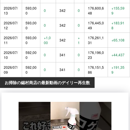
2026/07/
593,00
176,600,6
+155,59
0
342
0
13
0
48
9
2026/07/
593,00
176,445,0
+183,91
0
342
0
12
0
49
8
2026/07/
593,00
+1,0
+
176,261,1
342
+65,108
11
0
00
1
31
2026/07/
592,00
176,196,0
0
341
0
+44,437
10
0
23
2026/07/
592,00
176,151,5
+191,35
0
341
0
09
0
86
9
お掃除の錫村商店の最新動画のデイリー再生数