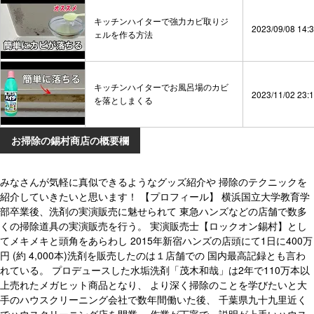
キッチンハイターで強力カビ取りジ
2023/09/08 14:
ェルを作る方法
キッチンハイターでお風呂場のカビ
2023/11/02 23:
を落としまくる
お掃除の錫村商店の概要欄
みなさんが気軽に真似できるようなグッズ紹介や 掃除のテクニックを
紹介していきたいと思います！ 【プロフィール】 横浜国立大学教育学
部卒業後、洗剤の実演販売に魅せられて 東急ハンズなどの店舗で数多
くの掃除道具の実演販売を行う。 実演販売士【ロックオン錫村】とし
てメキメキと頭角をあらわし 2015年新宿ハンズの店頭にて1日に400万
円 (約 4,000本)洗剤を販売したのは１店舗での 国内最高記録とも言わ
れている。 プロデュースした水垢洗剤「茂木和哉」は2年で110万本以
上売れたメガヒット商品となり、 より深く掃除のことを学びたいと大
手のハウスクリーニング会社で数年間働いた後、 千葉県九十九里近く