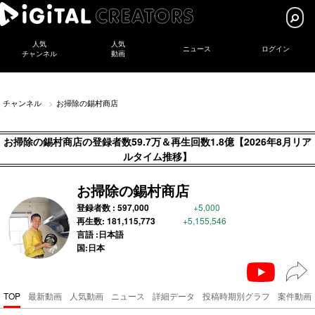
人気
人気
ニュース
ログイン
チャンネル
動画
チャンネル
お掃除の錫村商店
お掃除の錫村商店の登録者数59.7万＆再生回数1.8億【2026年8月リア
ルタイム推移】
お掃除の錫村商店
登録者数 :
597,000
+5,000
再生数:
181,115,773
+5,155,546
言語 :日本語
国:日本
TOP
最新動画
人気動画
ニュース
詳細データ
投稿時期別グラフ
案件動画