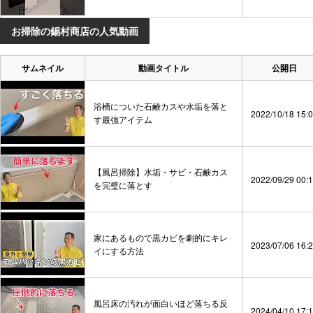
お掃除の錫村商店の人気動画
サムネイル
動画タイトル
公開日
浴槽についた石鹸カスや水垢を落と
2022/10/18 15:
す最強アイテム
【風呂掃除】水垢・サビ・石鹸カス
2022/09/29 00:
を完璧に落とす
家にあるもので黒カビを劇的にキレ
2023/07/06 16:
イにする方法
風呂床の汚れが面白いほど落ちる反
2024/04/10 17: