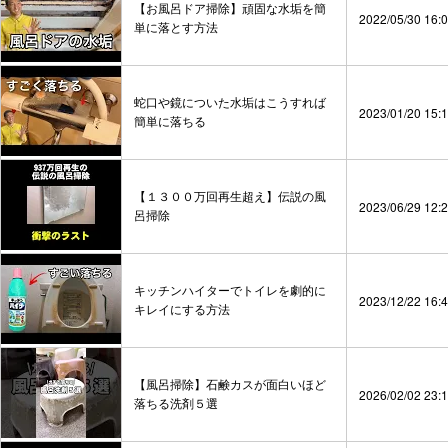
【お風呂ドア掃除】頑固な水垢を簡
2022/05/30 16:
単に落とす方法
蛇口や鏡についた水垢はこうすれば
2023/01/20 15:
簡単に落ちる
【１３００万回再生超え】伝説の風
2023/06/29 12:
呂掃除
キッチンハイターでトイレを劇的に
2023/12/22 16:
キレイにする方法
【風呂掃除】石鹸カスが面白いほど
2026/02/02 23:
落ちる洗剤５選