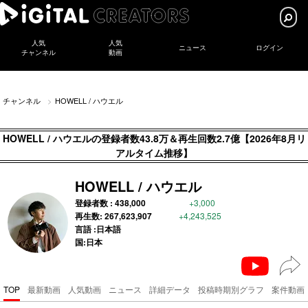
人気
人気
ニュース
ログイン
チャンネル
動画
チャンネル
HOWELL / ハウエル
HOWELL / ハウエルの登録者数43.8万＆再生回数2.7億【2026年8月リ
アルタイム推移】
HOWELL / ハウエル
登録者数 :
438,000
+3,000
再生数:
267,623,907
+4,243,525
言語 :日本語
国:日本
TOP
最新動画
人気動画
ニュース
詳細データ
投稿時期別グラフ
案件動画