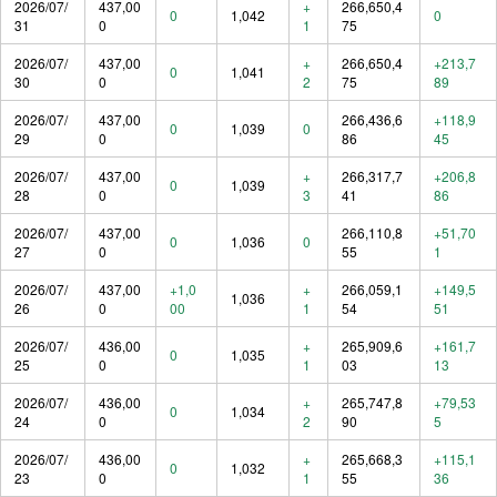
2026/07/
437,00
+
266,650,4
0
1,042
0
31
0
1
75
2026/07/
437,00
+
266,650,4
+213,7
0
1,041
30
0
2
75
89
2026/07/
437,00
266,436,6
+118,9
0
1,039
0
29
0
86
45
2026/07/
437,00
+
266,317,7
+206,8
0
1,039
28
0
3
41
86
2026/07/
437,00
266,110,8
+51,70
0
1,036
0
27
0
55
1
2026/07/
437,00
+1,0
+
266,059,1
+149,5
1,036
26
0
00
1
54
51
2026/07/
436,00
+
265,909,6
+161,7
0
1,035
25
0
1
03
13
2026/07/
436,00
+
265,747,8
+79,53
0
1,034
24
0
2
90
5
2026/07/
436,00
+
265,668,3
+115,1
0
1,032
23
0
1
55
36