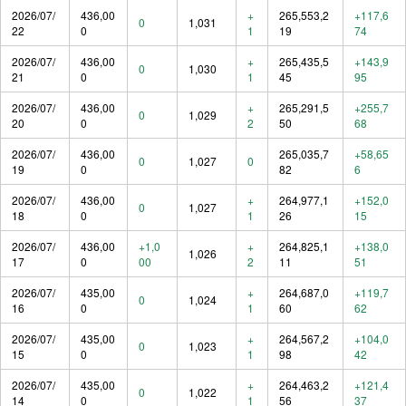
2026/07/
436,00
+
265,553,2
+117,6
0
1,031
22
0
1
19
74
2026/07/
436,00
+
265,435,5
+143,9
0
1,030
21
0
1
45
95
2026/07/
436,00
+
265,291,5
+255,7
0
1,029
20
0
2
50
68
2026/07/
436,00
265,035,7
+58,65
0
1,027
0
19
0
82
6
2026/07/
436,00
+
264,977,1
+152,0
0
1,027
18
0
1
26
15
2026/07/
436,00
+1,0
+
264,825,1
+138,0
1,026
17
0
00
2
11
51
2026/07/
435,00
+
264,687,0
+119,7
0
1,024
16
0
1
60
62
2026/07/
435,00
+
264,567,2
+104,0
0
1,023
15
0
1
98
42
2026/07/
435,00
+
264,463,2
+121,4
0
1,022
14
0
1
56
37