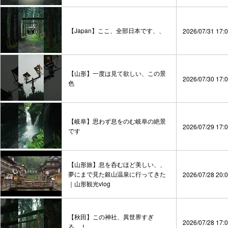
【Japan】ここ、全部日本です、、
2026/07/31 17:
【山形】一度は見て欲しい、この景
2026/07/30 17:
色
【岐阜】思わず息をのむ岐阜の絶景
2026/07/29 17:
です
【山形旅】息を呑むほど美しい、、
夢にまで見た銀山温泉に行ってきた
2026/07/28 20:
｜山形観光vlog
【秋田】この神社、異世界すぎ
2026/07/28 17:
る…！