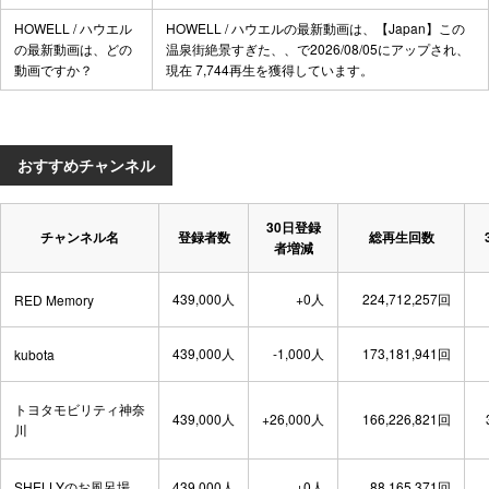
HOWELL / ハウエル
HOWELL / ハウエルの最新動画は、
【Japan】この
の最新動画は、どの
温泉街絶景すぎた、、
で2026/08/05にアップされ、
動画ですか？
現在 7,744再生を獲得しています。
おすすめチャンネル
30日登録
チャンネル名
登録者数
総再生回数
者増減
439,000人
+0人
224,712,257回
RED Memory
439,000人
-1,000人
173,181,941回
kubota
トヨタモビリティ神奈
439,000人
+26,000人
166,226,821回
川
SHELLYのお風呂場
439,000人
+0人
88,165,371回