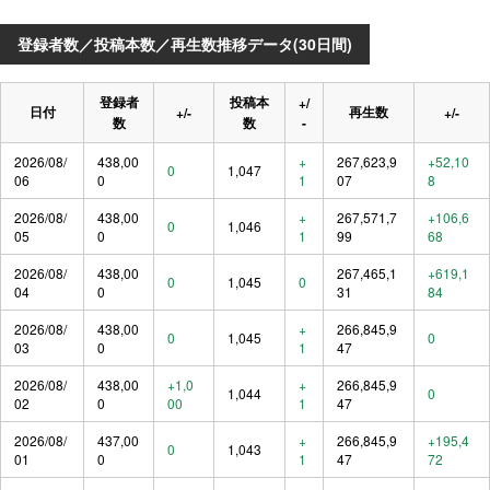
登録者数／投稿本数／再生数推移データ(30日間)
登録者
投稿本
+/
日付
再生数
+/-
+/-
数
数
-
2026/08/
438,00
+
267,623,9
+52,10
0
1,047
06
0
1
07
8
2026/08/
438,00
+
267,571,7
+106,6
0
1,046
05
0
1
99
68
2026/08/
438,00
267,465,1
+619,1
0
1,045
0
04
0
31
84
2026/08/
438,00
+
266,845,9
0
1,045
0
03
0
1
47
2026/08/
438,00
+1,0
+
266,845,9
1,044
0
02
0
00
1
47
2026/08/
437,00
+
266,845,9
+195,4
0
1,043
01
0
1
47
72