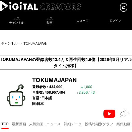
人気
人気
ニュース
ログイン
チャンネル
動画
チャンネル
TOKUMAJAPAN
TOKUMAJAPANの登録者数43.4万＆再生回数4.6億【2026年8月リアル
タイム推移】
TOKUMAJAPAN
登録者数 :
434,000
+1,000
再生数:
458,957,484
+2,856,443
言語 :日本語
国:日本
TOP
最新動画
人気動画
ニュース
詳細データ
投稿時期別グラフ
案件動画