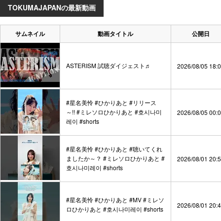
TOKUMAJAPANの最新動画
サムネイル
動画タイトル
公開日
ASTERISM 試聴ダイジェスト♬
2026/08/05 18:
#星名美怜 #ひかりあと #リリース
～!! #ミレソロひかりあと #호시나미
2026/08/05 00:
레이 #shorts
#星名美怜 #ひかりあと #聴いてくれ
ましたか～？ #ミレソロひかりあと #
2026/08/01 20:
호시나미레이 #shorts
#星名美怜 #ひかりあと #MV #ミレソ
2026/08/01 20:
ロひかりあと #호시나미레이 #shorts