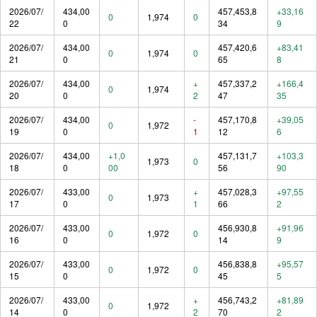
2026/07/
434,00
457,453,8
+33,16
0
1,974
0
22
0
34
9
2026/07/
434,00
457,420,6
+83,41
0
1,974
0
21
0
65
8
2026/07/
434,00
+
457,337,2
+166,4
0
1,974
20
0
2
47
35
2026/07/
434,00
-
457,170,8
+39,05
0
1,972
19
0
1
12
6
2026/07/
434,00
+1,0
457,131,7
+103,3
1,973
0
18
0
00
56
90
2026/07/
433,00
+
457,028,3
+97,55
0
1,973
17
0
1
66
2
2026/07/
433,00
456,930,8
+91,96
0
1,972
0
16
0
14
9
2026/07/
433,00
456,838,8
+95,57
0
1,972
0
15
0
45
5
2026/07/
433,00
+
456,743,2
+81,89
0
1,972
14
0
2
70
2