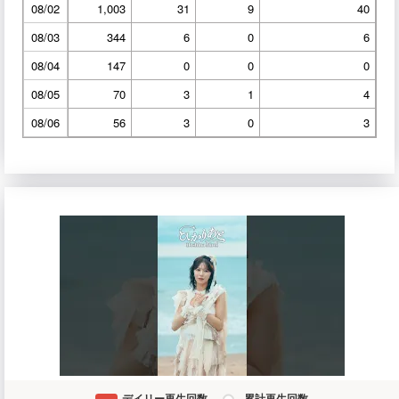
08/02
1,003
31
9
40
08/03
344
6
0
6
08/04
147
0
0
0
08/05
70
3
1
4
08/06
56
3
0
3