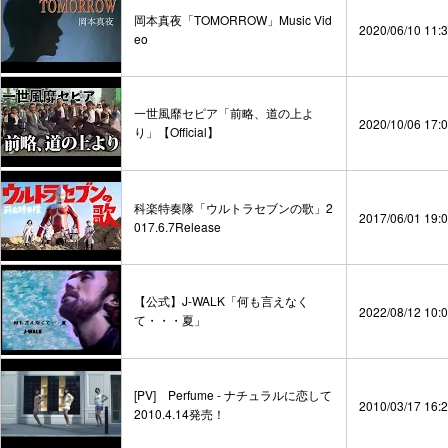
岡本真夜「TOMORROW」Music Vid
2020/06/10 11:
eo
一世風靡セピア「前略、道の上よ
2020/10/06 17:
り」【Official】
科楽特奏隊「ウルトラセブンの歌」2
2017/06/01 19:
017.6.7Release
【公式】J-WALK「何も言えなく
2022/08/12 10:
て・・・夏」
[PV] Perfume - ナチュラルに恋して
2010/03/17 16:
2010.4.14発売！