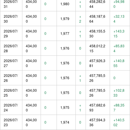
2026/07/
434,00
+
458,282,6
+94,98
0
1,980
31
0
1
44
0
2026/07/
434,00
+
458,187,6
+32,13
0
1,979
30
0
2
64
4
2026/07/
434,00
+
458,155,5
+143,3
0
1,977
29
0
1
30
15
2026/07/
434,00
458,012,2
+85,83
0
1,976
0
28
0
15
4
2026/07/
434,00
457,926,3
+140,8
0
1,976
0
27
0
81
55
2026/07/
434,00
+
457,785,5
0
1,976
0
26
0
1
26
2026/07/
434,00
457,785,5
+102,8
0
1,975
0
25
0
26
33
2026/07/
434,00
+
457,682,6
+88,35
0
1,975
24
0
1
93
7
2026/07/
434,00
457,594,3
+140,5
0
1,974
0
23
0
36
02