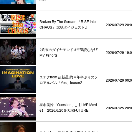
Broken By The Scream 「RISE into
2026/07/29 20:
CHAOS」 試聴ダイジェスト♬
#終末のダイヤモンド #空気読むな! #
2026/07/29 19:
MV #shorts
ユナクfrom 超新星 約４年半ぶりのソ
2026/07/29 00:
ロアルバム「Yes」teaser2
星名美怜「Question」_【LIVE Movi
2026/07/25 20:
e】_2026/6/20＠大塚FUTURE: