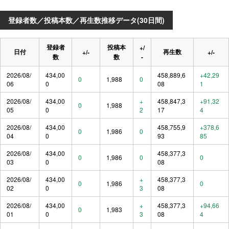
登録者数／投稿本数／再生数推移データ(30日間)
登録者
投稿本
+/
日付
再生数
+/-
+/-
数
数
-
2026/08/
434,00
458,889,6
+42,29
0
1,988
0
06
0
08
1
2026/08/
434,00
+
458,847,3
+91,32
0
1,988
05
0
2
17
4
2026/08/
434,00
458,755,9
+378,6
0
1,986
0
04
0
93
85
2026/08/
434,00
458,377,3
0
1,986
0
0
03
0
08
2026/08/
434,00
+
458,377,3
0
1,986
0
02
0
3
08
2026/08/
434,00
+
458,377,3
+94,66
0
1,983
01
0
3
08
4