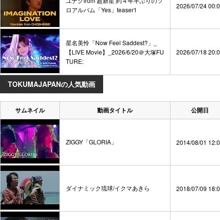
ユナクfrom 超新星 約４年半ぶりのソ
2026/07/24 00:
ロアルバム「Yes」teaser1
星名美怜「Now Feel Saddest?」_
【LIVE Movie】_2026/6/20＠大塚FU
2026/07/18 20:
TURE:
TOKUMAJAPANの人気動画
サムネイル
動画タイトル
公開日
ZIGGY「GLORIA」
2014/08/01 12:
ダイナミック琉球/イクマあきら
2018/07/09 18: