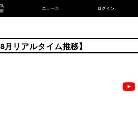
気
ニュース
ログイン
画
6年8月リアルタイム推移】