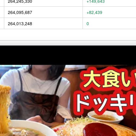
264,245,330
+149,643
264,095,687
+82,439
264,013,248
0