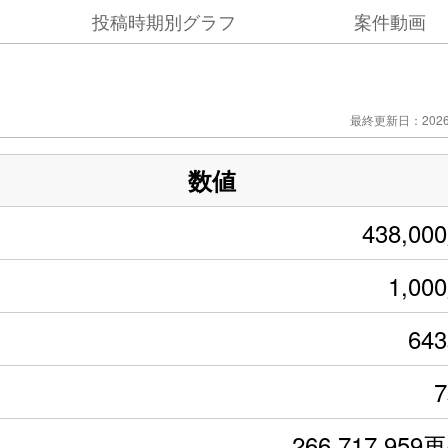
投稿時期別グラフ
案件動画
最終更新日：2026/
数値
438,00
1,00
64
266,717,959