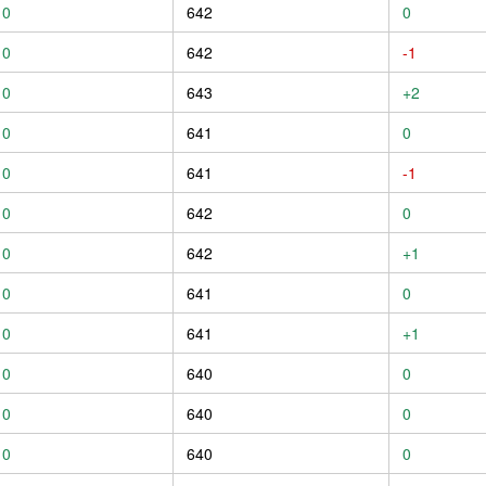
0
642
0
0
642
-1
0
643
+2
0
641
0
0
641
-1
0
642
0
0
642
+1
0
641
0
0
641
+1
0
640
0
0
640
0
0
640
0