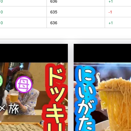
0
636
+1
0
635
-1
0
636
+1