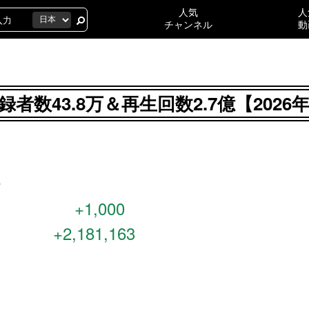
人気
人
チャンネル
動
者数43.8万＆再生回数2.7億【202
ら
+1,000
+2,181,163