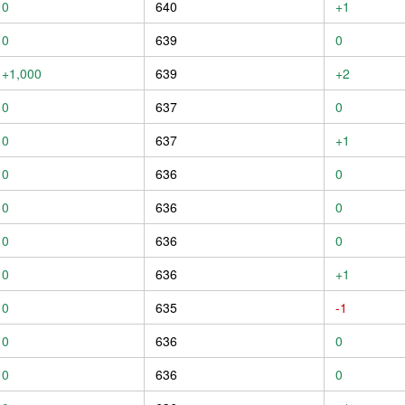
0
640
+1
0
639
0
+1,000
639
+2
0
637
0
0
637
+1
0
636
0
0
636
0
0
636
0
0
636
+1
0
635
-1
0
636
0
0
636
0