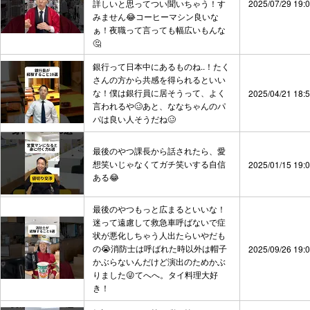
詳しいと思ってつい聞いちゃう！す
2025/07/29 19:
みません😂コーヒーマシン良いな
ぁ！夜職って言っても幅広いもんな
🤔
銀行って日本中にあるものね..！たく
さんの方から共感を得られるといい
な！僕は銀行員に居そうって、よく
2025/04/21 18:
言われるや🥴あと、ななちゃんのパ
パは良い人そうだね🥴
最後のやつ課長から話されたら、愛
想笑いじゃなくてガチ笑いする自信
2025/01/15 19:
ある😂
最後のやつもっと広まるといいな！
迷って遠慮して救急車呼ばないで症
状が悪化しちゃう人出たらいやだも
の😭消防士は呼ばれた時以外は帽子
2025/09/26 19:
かぶらないんだけど演出のためかぶ
りました😜てへへ。タイ料理大好
き！