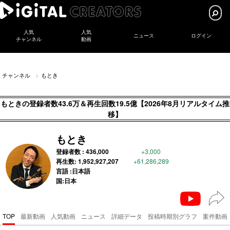
人気
人気
ニュース
ログイン
チャンネル
動画
チャンネル
もとき
もときの登録者数43.6万＆再生回数19.5億【2026年8月リアルタイム推
移】
もとき
登録者数 :
436,000
+3,000
再生数:
1,952,927,207
+61,286,289
言語 :日本語
国:日本
TOP
最新動画
人気動画
ニュース
詳細データ
投稿時期別グラフ
案件動画