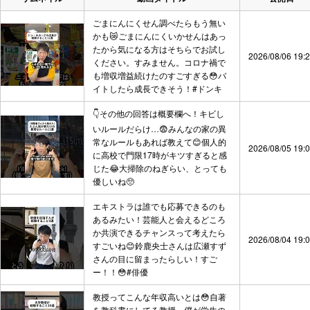
ごまにんにくせん調べたらもう無い
かも😿ごまにんにくいかせんはあっ
たから気になる方はそちらでお試し
2026/08/06 19:
ください。すみません。コロナ禍で
も増収増益続けたのすごすぎる😳バ
イトしたら成長できそう！#ドンキ
👇その他の回答は概要欄へ！キビし
いルールだらけ…😨みんなの家の異
常なルールもあれば教えて😊個人的
2026/08/05 19:
に高校で門限17時がキツすぎると感
じた😂大掃除のねぎらい、とっても
優しいね🥺
エキストラは誰でも応募できるのも
あるみたい！芸能人と会えるどころ
か共演できるチャンスって考えたら
2026/08/04 19:
すごいね😊鈴鹿央士さんは広瀬すず
さんの目に留まったらしい！すご
ー！！😳#俳優
教授ってこんな年収高いとは😳自著
を教科書にしてる教授、僕が学生の