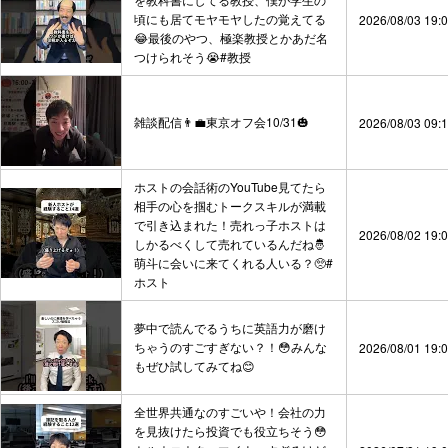
頃にも居てモヤモヤしたの覚えてる
2026/08/03 19:
😂最後のやつ、極楽教授とかあだ名
つけられそう😭#教授
雑談配信👨‍💼東京オフ会10/31🎃
2026/08/03 09:
ホストの会話術のYouTube見てたら
相手の心を掴むトークスキルが満載
で引き込まれた！売れっ子ホストは
2026/08/02 19:
しかるべくして売れているんだね🤴
萌斗に会いに来てくれる人いる？🥺#
ホスト
夢中で読んでるうちに英語力が磨け
ちゃうのすごすぎない？！😳みんな
2026/08/01 19:
もぜひ試してみてね😊
全世界共通なのすごいや！会社の力
を見抜けたら投資でも役立ちそう😳