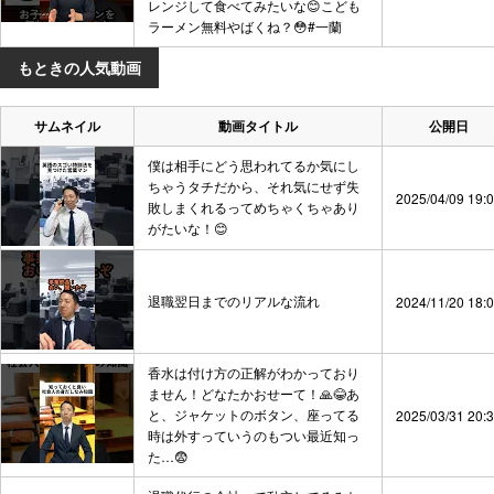
レンジして食べてみたいな😊こども
ラーメン無料やばくね？😳#一蘭
もときの人気動画
サムネイル
動画タイトル
公開日
僕は相手にどう思われてるか気にし
ちゃうタチだから、それ気にせず失
2025/04/09 19:
敗しまくれるってめちゃくちゃあり
がたいな！😊
退職翌日までのリアルな流れ
2024/11/20 18:
香水は付け方の正解がわかっており
ません！どなたかおせーて！🙏😂あ
と、ジャケットのボタン、座ってる
2025/03/31 20:
時は外すっていうのもつい最近知っ
た…😨