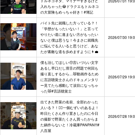
トルネコネタ、マイナーすぎるけど
2026/07/31 19:
入れちゃった😂ドラクエもトルネコ
の大冒険もめっちゃ好き！#簿記
バイト先に就職した方っている？！
「学歴がもったいない！」と言って
やりたい道に進まない方がもったい
2026/07/30 19:
ないと僕は思うな！今まさに就職先
に悩んでる人いると思うけど、あな
たが素敵な道を歩めますように👨‍💼
僕も治してほしい🥺言いづらい文字
あるし早口だし滑舌の問題で何回も
撮り直しするから…😿動画作るため
2026/07/29 19:
に言語聴覚士さんのドキュメンタリ
ー見てたら感動して涙目になっちゃ
った😿#言語聴覚士
出てきた野菜の名前、全部わかった
人いる？！🙋‍♂️一個むずいのあるよ！
昨日たくさん作り置きしたのに今日
2026/07/28 19:
の撮影で野菜たくさん買ったからま
た鍋作らないと！冷蔵庫PANPAN!!!#
八百屋