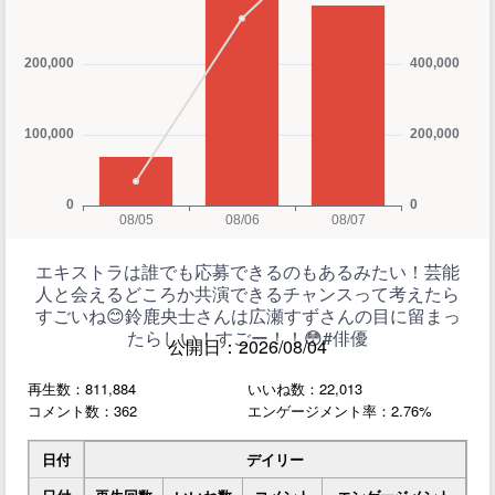
エキストラは誰でも応募できるのもあるみたい！芸能
人と会えるどころか共演できるチャンスって考えたら
すごいね😊鈴鹿央士さんは広瀬すずさんの目に留まっ
たらしい！すごー！！😳#俳優
公開日：2026/08/04
再生数：811,884
いいね数：22,013
コメント数：362
エンゲージメント率：2.76%
日付
デイリー