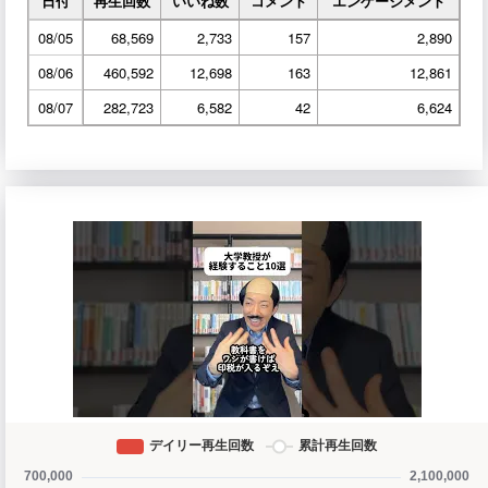
日付
再生回数
いいね数
コメント
エンゲージメント
08/05
68,569
2,733
157
2,890
08/06
460,592
12,698
163
12,861
08/07
282,723
6,582
42
6,624