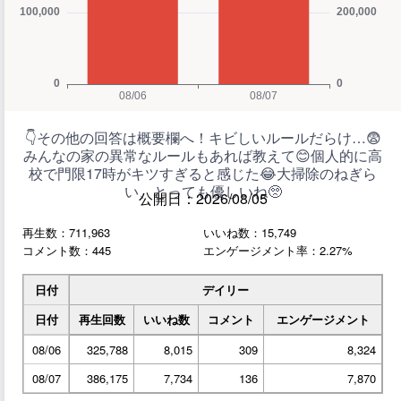
👇その他の回答は概要欄へ！キビしいルールだらけ…😨
みんなの家の異常なルールもあれば教えて😊個人的に高
校で門限17時がキツすぎると感じた😂大掃除のねぎら
い、とっても優しいね🥺
公開日：2026/08/05
再生数：711,963
いいね数：15,749
コメント数：445
エンゲージメント率：2.27%
日付
デイリー
日付
再生回数
いいね数
コメント
エンゲージメント
08/06
325,788
8,015
309
8,324
08/07
386,175
7,734
136
7,870