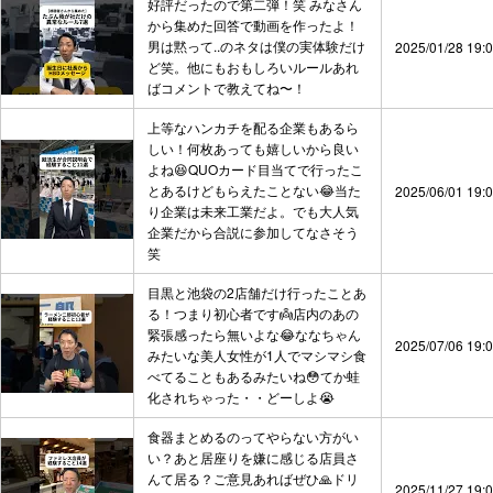
好評だったので第二弾！笑 みなさん
から集めた回答で動画を作ったよ！
男は黙って..のネタは僕の実体験だけ
2025/01/28 19:
ど笑。他にもおもしろいルールあれ
ばコメントで教えてね〜！
上等なハンカチを配る企業もあるら
しい！何枚あっても嬉しいから良い
よね😆QUOカード目当てで行ったこ
とあるけどもらえたことない😂当た
2025/06/01 19:
り企業は未来工業だよ。でも大人気
企業だから合説に参加してなさそう
笑
目黒と池袋の2店舗だけ行ったことあ
る！つまり初心者です👼店内のあの
緊張感ったら無いよな😂ななちゃん
2025/07/06 19:
みたいな美人女性が1人でマシマシ食
べてることもあるみたいね😳てか蛙
化されちゃった・・どーしよ😭
食器まとめるのってやらない方がい
い？あと居座りを嫌に感じる店員さ
んて居る？ご意見あればぜひ🙏ドリ
2025/11/27 19: