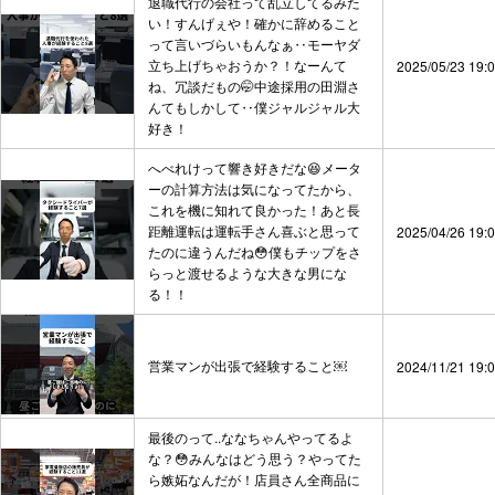
退職代行の会社って乱立してるみた
い！すんげぇや！確かに辞めること
って言いづらいもんなぁ‥モーヤダ
立ち上げちゃおうか？！なーんて
2025/05/23 19:
ね、冗談だもの🤭中途採用の田淵さ
んてもしかして‥僕ジャルジャル大
好き！
へべれけって響き好きだな😆メータ
ーの計算方法は気になってたから、
これを機に知れて良かった！あと長
距離運転は運転手さん喜ぶと思って
2025/04/26 19:
たのに違うんだね😳僕もチップをさ
らっと渡せるような大きな男にな
る！！
営業マンが出張で経験すること￼
2024/11/21 19:
最後のって..ななちゃんやってるよ
な？😳みんなはどう思う？やってた
ら嫉妬なんだが！店員さん全商品に