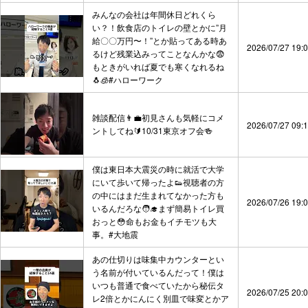
みんなの会社は年間休日どれくら
い？！飲食店のトイレの壁とかに”月
給〇〇万円〜！”とか貼ってある時あ
2026/07/27 19:
るけど残業込みってことなんかな😨
もときがいれば夏でも寒くなれるね
🐧🧊#ハローワーク
雑談配信👨‍💼初見さんも気軽にコメ
2026/07/27 09:
ントしてね🔰10/31東京オフ会🍻
僕は東日本大震災の時に就活で大学
にいて歩いて帰ったよ👟視聴者の方
の中にはまだ生まれてなかった方も
2026/07/26 19:
いるんだろな🧑‍🎓まず簡易トイレ買
おっと😳命もお金もイチモツも大
事。#大地震
あの仕切りは味集中カウンターとい
う名前が付いているんだって！僕は
いつも普通で食べていたから秘伝タ
2026/07/25 20:
レ2倍とかにんにく別皿で味変とかア