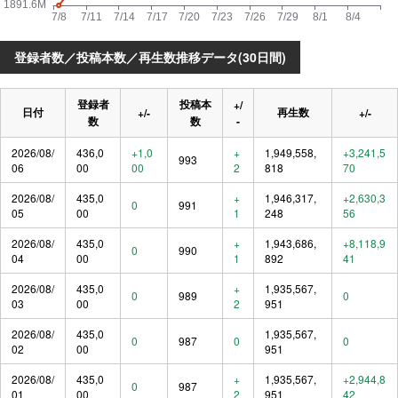
登録者数／投稿本数／再生数推移データ(30日間)
登録者
投稿本
+/
日付
再生数
+/-
+/-
数
数
-
2026/08/
436,0
+1,0
+
1,949,558,
+3,241,5
993
06
00
00
2
818
70
2026/08/
435,0
+
1,946,317,
+2,630,3
0
991
05
00
1
248
56
2026/08/
435,0
+
1,943,686,
+8,118,9
0
990
04
00
1
892
41
2026/08/
435,0
+
1,935,567,
0
989
0
03
00
2
951
2026/08/
435,0
1,935,567,
0
987
0
0
02
00
951
2026/08/
435,0
+
1,935,567,
+2,944,8
0
987
01
00
2
951
42