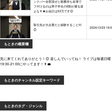
ンクバー全部混ぜと順番待ち名簿で
フザけるのは男子学生の9割が通る道
よな👨‍🎓お会計は53万です😊
取引先が大企業だと経験すること￼
2024/12/23 19:
②
もときの概要欄
見に来てくれてありがとう！😊 楽しんでいってね！ ライブは毎週日曜
19:30-21:00にやってます！👨‍💼
もときのチャンネル設定キーワード
もときのタグ・ジャンル