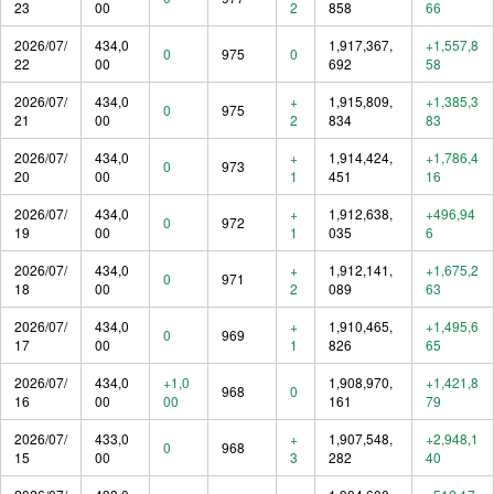
23
00
2
858
66
2026/07/
434,0
1,917,367,
+1,557,8
0
975
0
22
00
692
58
2026/07/
434,0
+
1,915,809,
+1,385,3
0
975
21
00
2
834
83
2026/07/
434,0
+
1,914,424,
+1,786,4
0
973
20
00
1
451
16
2026/07/
434,0
+
1,912,638,
+496,94
0
972
19
00
1
035
6
2026/07/
434,0
+
1,912,141,
+1,675,2
0
971
18
00
2
089
63
2026/07/
434,0
+
1,910,465,
+1,495,6
0
969
17
00
1
826
65
2026/07/
434,0
+1,0
1,908,970,
+1,421,8
968
0
16
00
00
161
79
2026/07/
433,0
+
1,907,548,
+2,948,1
0
968
15
00
3
282
40