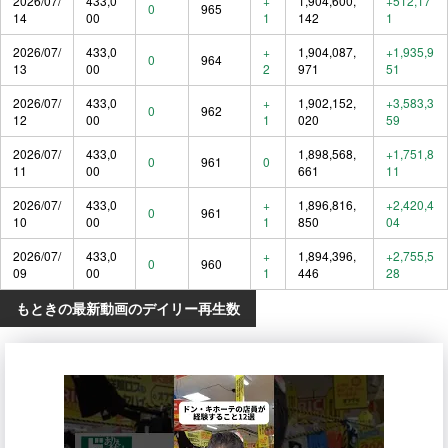
2026/07/
433,0
+
1,904,600,
+512,17
0
965
14
00
1
142
1
2026/07/
433,0
+
1,904,087,
+1,935,9
0
964
13
00
2
971
51
2026/07/
433,0
+
1,902,152,
+3,583,3
0
962
12
00
1
020
59
2026/07/
433,0
1,898,568,
+1,751,8
0
961
0
11
00
661
11
2026/07/
433,0
+
1,896,816,
+2,420,4
0
961
10
00
1
850
04
2026/07/
433,0
+
1,894,396,
+2,755,5
0
960
09
00
1
446
28
もときの最新動画のデイリー再生数