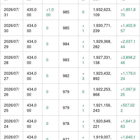
2026/07/
435,0
+1,0
1,932,623,
+1,851,8
985
0
31
00
00
109
70
2026/07/
434,0
+
1,930,771,
+1,402,9
0
985
30
00
1
239
57
2026/07/
434,0
+
1,929,368,
+2,037,1
0
984
29
00
1
282
44
2026/07/
434,0
+
1,927,331,
+3,898,2
0
983
28
00
1
138
46
2026/07/
434,0
+
1,923,432,
+1,179,0
0
982
27
00
3
892
24
2026/07/
434,0
1,922,253,
+1,097,6
0
979
0
26
00
868
25
2026/07/
434,0
+
1,921,156,
+507,02
0
979
25
00
1
243
2
2026/07/
434,0
+
1,920,649,
+1,641,3
0
978
24
00
1
221
63
2026/07/
434,0
+
1,919,007,
+1,640,1
0
977