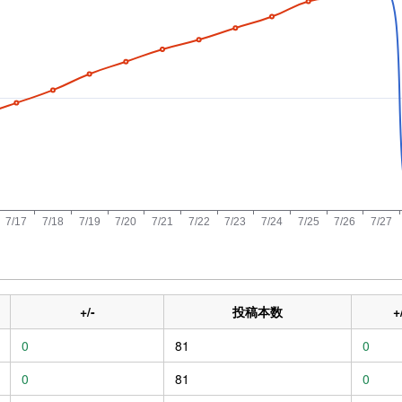
+/-
投稿本数
+
0
81
0
0
81
0