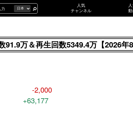
人気
人
チャンネル
動
91.9万＆再生回数5349.4万【202
-2,000
+63,177