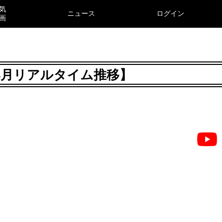
気
ニュース
ログイン
画
6年8月リアルタイム推移】