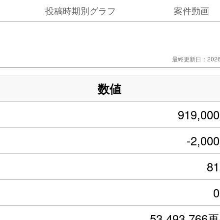
投稿時期別グラフ
案件動画
最終更新日：2026/
数値
919,00
-2,00
8
53,493,766