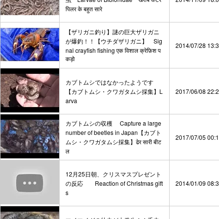
पिलर के बहुत सारे
【ザリガニ釣り】謎の巨大ザリガニ
が爆釣！！【ウチダザリガニ】 Sig
2014/07/28 13:
nal crayfish fishing एक विशाल क्रेफ़िश प
कड़ो
カブトムシではなかったようです
【カブトムシ・クワガタムシ採集】L
2017/06/08 22:
arva
カブトムシの収穫 Capture a large
number of beetles in Japan【カブト
2017/07/05 00:
ムシ・クワガタムシ採集】ढेर सारी बीट
ल
12月25日朝、クリスマスプレゼント
の反応 Reaction of Christmas gift
2014/01/09 08:
s