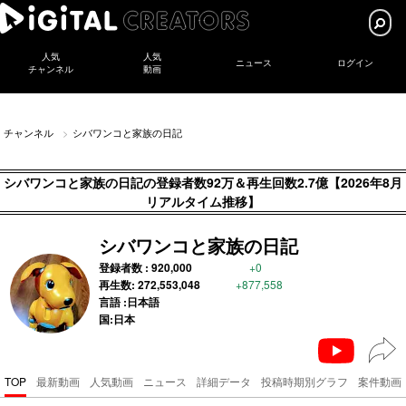
人気
人気
ニュース
ログイン
チャンネル
動画
チャンネル
シバワンコと家族の日記
シバワンコと家族の日記の登録者数92万＆再生回数2.7億【2026年8月
リアルタイム推移】
シバワンコと家族の日記
登録者数 :
920,000
+0
再生数:
272,553,048
+877,558
言語 :日本語
国:日本
TOP
最新動画
人気動画
ニュース
詳細データ
投稿時期別グラフ
案件動画