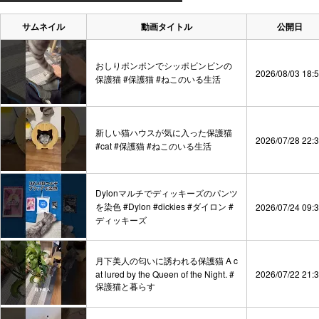
サムネイル
動画タイトル
公開日
おしりポンポンでシッポビンビンの
2026/08/03 18:
保護猫 #保護猫 #ねこのいる生活
新しい猫ハウスが気に入った保護猫
2026/07/28 22:
#cat #保護猫 #ねこのいる生活
Dylonマルチでディッキーズのパンツ
を染色 #Dylon #dickies #ダイロン #
2026/07/24 09:
ディッキーズ
月下美人の匂いに誘われる保護猫 A c
at lured by the Queen of the Night. #
2026/07/22 21:
保護猫と暮らす