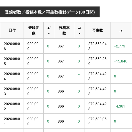
登録者数／投稿本数／再生数推移データ(30日間)
登録者
投稿本
+/
+/
日付
再生数
+/-
数
-
数
-
2026/08/0
920,00
272,553,04
0
867
0
+2,779
6
0
8
2026/08/0
920,00
272,550,26
0
867
0
+15,846
5
0
9
2026/08/0
920,00
+
272,534,42
0
867
0
4
0
1
3
2026/08/0
920,00
272,534,42
0
866
0
0
3
0
3
2026/08/0
920,00
272,534,42
0
866
0
+4,361
2
0
3
2026/08/0
920,00
272,530,06
0
866
0
0
1
0
2