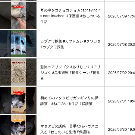
耳の中をコチョコチョ A cat having it
s ears touched. #保護猫 #ねこのいる
2026/07/09 17:
生活
カブクワ採集 #カブトムシ #クワガタ
2026/07/08 20:
#カブクワ採集
恐怖のアリジゴク #ありじごく #アリ
ジゴク #昆虫観察 #捕食シーン #捕食
2026/07/02 20:
者
初めてのマタタビでガンギマリの保
2026/07/01 19:
護猫 #ねこのいる生活 #保護猫
マタタビの誘惑 苦手な猫ハウスに
2026/06/30 19:
入る #ねこのいる生活 #保護猫