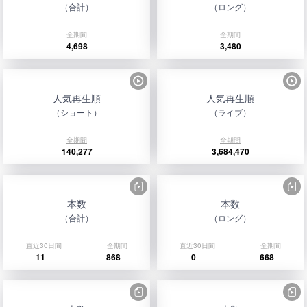
（合計）
（ロング）
全期間
全期間
4,698
3,480
人気再生順
人気再生順
（ショート）
（ライブ）
全期間
全期間
140,277
3,684,470
本数
本数
（合計）
（ロング）
直近30日間
全期間
直近30日間
全期間
11
868
0
668