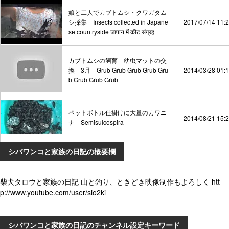
娘と二人でカブトムシ・クワガタム
シ採集 Insects collected in Japane
2017/07/14 11:
se countryside जापान में कीट संग्रह
カブトムシの飼育 幼虫マットの交
換 3月 Grub Grub Grub Grub Gru
2014/03/28 01:
b Grub Grub Grub
ペットボトル仕掛けに大量のカワニ
2014/08/21 15:
ナ Semisulcospira
シバワンコと家族の日記の概要欄
柴犬タロウと家族の日記 山と釣り、ときどき映像制作もよろしく htt
p://www.youtube.com/user/sio2ki
シバワンコと家族の日記のチャンネル設定キーワード