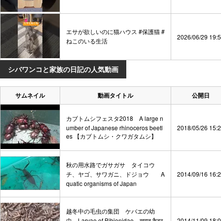
エサが欲しいのに猫ハウス #保護猫 #
2026/06/29 19:
ねこのいる生活
シバワンコと家族の日記の人気動画
サムネイル
動画タイトル
公開日
カブトムシフェスタ2018 A large n
umber of Japanese rhinoceros beetl
2018/05/26 15:
es 【カブトムシ・クワガタムシ】
秋の用水路でガサガサ タイコウ
チ、ヤゴ、サワガニ、ドジョウ A
2014/09/16 16:
quatic organisms of Japan
越冬中の毛虫の集団 ケバエの幼
虫 Larvae of Bibionidae खराब कैटर
2014/11/09 18: