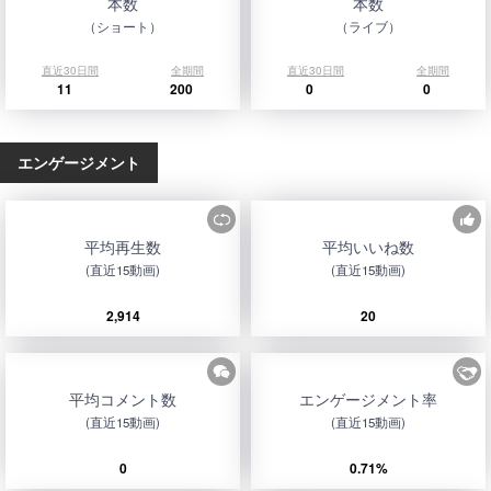
本数
本数
（ショート）
（ライブ）
直近30日間
全期間
直近30日間
全期間
11
200
0
0
エンゲージメント
平均再生数
平均いいね数
(直近15動画)
(直近15動画)
2,914
20
平均コメント数
エンゲージメント率
(直近15動画)
(直近15動画)
0
0.71%