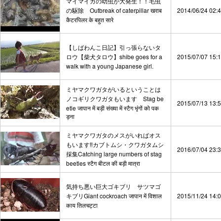
マイマイガの幼虫が大発生！！毛虫
の駆除 Outbreak of caterpillar खराब
2014/06/24 02:
कैटरपिलर के बहुत सारे
【しばわんこ日記】引っ張らないタ
ロウ【柴犬タロウ】shibe goes for a
2015/07/07 15:
walk with a young Japanese girl.
ミヤマクワガタがいるということは
ノコギリクワガタもいます Stag be
2015/07/13 13:
etle जापान में बड़ी संख्या में स्टैग भृंगों को पक
ड़ना
ミヤマクワガタのメスがいればオス
もいます‼︎カブトムシ・クワガタムシ
2016/07/04 23:
採集Catching large numbers of stag
beetles स्टैग बीटल की बड़ी मात्रा
気持ち悪い巨大ゴキブリ サツマゴ
キブリGiant cockroach जापान में विशाल
2015/11/24 14:
काय तिलचट्टा