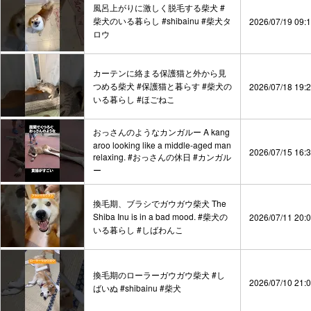
風呂上がりに激しく脱毛する柴犬 #
柴犬のいる暮らし #shibainu #柴犬タ
2026/07/19 09:
ロウ
カーテンに絡まる保護猫と外から見
つめる柴犬 #保護猫と暮らす #柴犬の
2026/07/18 19:
いる暮らし #ほごねこ
おっさんのようなカンガルー A kang
aroo looking like a middle-aged man
2026/07/15 16:
relaxing. #おっさんの休日 #カンガル
ー
換毛期、ブラシでガウガウ柴犬 The
Shiba Inu is in a bad mood. #柴犬の
2026/07/11 20:
いる暮らし #しばわんこ
換毛期のローラーガウガウ柴犬 #し
2026/07/10 21:
ばいぬ #shibainu #柴犬